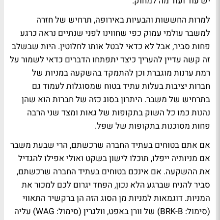
יש עוד ועוד מה למחוק.
למרות החששות והבעיות באירופה, תרחיש של חזרה
למשבר עולמי עמוק כפי שחווינו לפני שנתיים נראה כרגע
פחות סביר, אבל לא כדאי לבטל אותו לחלוטין. היות שבשלב
זה קשה עדיין להעריך כיצד יתפתחו הדברים כדאי לשמור על
רמת ערנות מוגברת וכן להתמקד בהשקעה במניות של
חברות יציבות בעלות עתיד בטוח שמסוגלות לעמוד גם
בתרחיש של משבר. היתרון בסוג כזה של חברות הוא שהן
נהנות כמו כל השוק בתקופות של גאות ומצד שני הרבה
פחות מסוכנות בתקופות של שפל.
אם אתם בטוחים בעתיד החברה שרכשתם, הרי שבעת משבר
אם מניותיה ייפלו, תוכלו לישון בשקט ואולי אפילו להגדיל
את ההשקעה. אם אינכם בטוחים בעתיד החברה שרכשתם,
סביר להניח שברגע הלא נכון, הפחד יגרום לכם למכור את
המניות. דוגמאות למניות מן הסוג הזה הן ברקשיר התאווי
(סימול: BRK-B) של וורן באפט, וולגרין (סימול: WAG) עליה