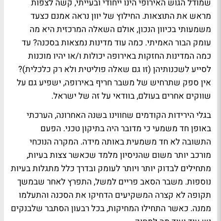
שמודל הגוש האירופי הינו ייחודי ובעייתי, קשה לצפות
מראש את התוצאות. החילוץ של יוון נראה אמנם כצעד
משמעותי בכיוון הנכון, אולם השאלה המרכזית היא מה
עומק הבור האמיתי. כמה עוד מדינות נמצאות בסכנה? עד
כמה המדינות החזקות באירופה יכולות ו/או יהיו מוכנות
לסייע לשכנותיהן (זו גם שאלה פוליטית ולא רק כלכלית)?
אין ספק שתרחיש של משבר חריף באירופה, ישפיע גם על
שווקים אחרים בעולם, בוודאי על זה של ישראל.
בגלי הירידות הקודמים שחווינו בשנה האחרונה, הערכתי
באופן חד משמעי כי מדובר היה בתיקון טכני. הפעם
התשובה לא חד משמעית באותה מידה. המקרה הנוכחי
מורכב יותר משום שהניסיון מלמד שכאשר צצות בעיות,
מתחילים לבדוק יותר ויותר לעומק ובדרך כלל מתגלות בעיות
נוספות. משבר הסאב פריים למשל, התפרץ לאחר שבמשך
תקופה לא קצרה המשקיעים הדחיקו את הסכנה והתעלמו
ממנה. כאשר התחילו המחיקות, בכל רבעון הסתבר שלבנקים