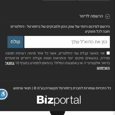
הרשמה לדיוור
הירשם לסיכום היומי של שוק ההון ולמבזקים של ביזפורטל - ניוזלטרים
חובה לכל משקיע
אני מאשר קבלת שני ניוזלטרים, אשר כל אחד מהווה רשימת תפוצה
נפרדת, בנושאים סיכום יומי והתראות חמות וקבלת דיוורים פרסומיים
בדואר אלקטרוני ו/ או באמצעות הסלולר בהתאם למפורט בסעיף 10
בתנאי
השימוש
כל הזכויות שמורות לחברת ביזפורטל תקשורת בע"מ ©
|
תנאי שימוש