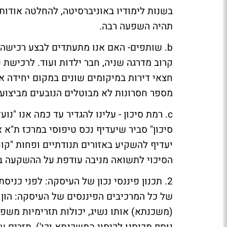
בשנות לימודיו באוניברסיטה, להחלטה אודות 
תהיה השפעה רבה.
b. שותפים- האם אנו מתעתדים לבצע רכישה 
קרוב מדרגה שניה, חבר ילדות ועוד. לרכישת נ
חצאי דירות במיקומים שונים במקום יחידה א
מספר חסרונות לא מבוטלים הנובעים מביצוע
c. רמת סיכון - עלינו להגדיר עד כמה אנו "נ
סיכון" סביר שיעדיף נכס טיפוסי במרכז ת"א א
יעדיף להשקיע באזורים תנודתיים ופחות "קונב
הסיכוי לתשואה מניבה עודפת על ההשקעה באז
2. תכנון פיננסי נכון של העיסקה: לפני כני
של כל המרכיבים הפיננסים של העיסקה: הון ע
(משכנתא) אותו נשיג, יכולות תזרימיות משפ