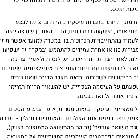
תידי של סכומי כסף גדולים ועוד. הגדרה נכונה של כל
כישת הנכס.
זו מוכרת יותר בחברות עיסקיות. היות וברצוננו לבצע
ווי אומר, השקעה רבת שנים, הדבר האחרון שנרצה יהיה
לעמוד בהתחייבויות הכרוכות בו. במטרה למזער אפשרות זו
ירות כזו או אחרת עתידים להתממש ובמקרה זה ישפיעו
לנו. לאחר הגדרת התרחישים יש לנסות ולאפיין עד כמה
ות לתרחישים עתידיים: התפרצות אינפלציונית, שינוי חד
דולר (ל-2 הצדדים), ירידה בביקושים לשכירות ובזאת בשכר הדירה שאנו גובים,
פעתם על העיסקה הצפוייה, יש להשאיר מרווח תזרימי
יר את ההלוואות בגינה.
ל מאפייני העיסקה ובזאת: מטרות, אופן הביצוע, הסכום
פוי, ניצב בפנינו אחד השלבים המאתגרים בתהליך - הגדרת
השגת תשואה עודפת' (גבוהה מהתשואה הממוצעת בשוק),
הלן מובאים הפרמטרים העיקריים המשפיעים על התשואה