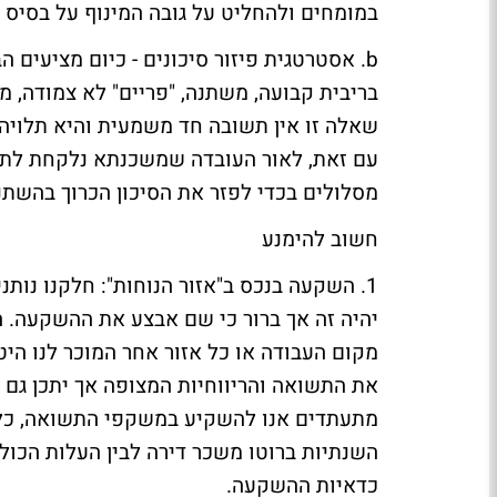
במומחים ולהחליט על גובה המינוף על בסיס
b. אסטרטגית פיזור סיכונים - כיום מציעים
בריבית קבועה, משתנה, "פריים" לא צמודה, מ
שאלה זו אין תשובה חד משמעית והיא תלויה
עם זאת, לאור העובדה שמשכנתא נלקחת לתק
מסלולים בכדי לפזר את הסיכון הכרוך בהשתנ
חשוב להימנע
1. השקעה בנכס ב"אזור הנוחות": חלקנו נותנ
יהיה זה אך ברור כי שם אבצע את ההשקעה. הדב
מקום העבודה או כל אזור אחר המוכר לנו היטב
את התשואה והריווחיות המצופה אך יתכן גם הה
מתעתדים אנו להשקיע במשקפי התשואה, כלומ
השנתיות ברוטו משכר דירה לבין העלות הכולל
כדאיות ההשקעה.