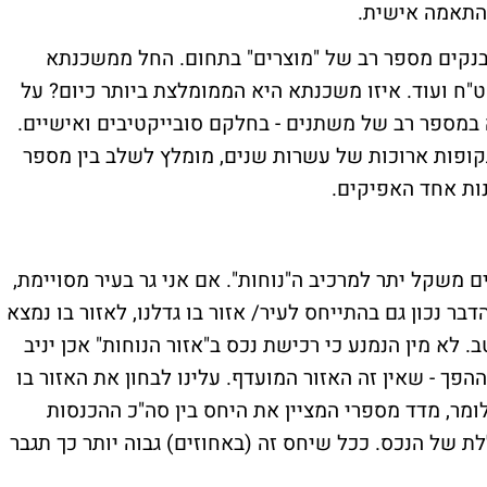
 התאמה אישית.
 הבנקים מספר רב של "מוצרים" בתחום. החל ממשכנתא
ט"ח ועוד. איזו משכנתא היא הממומלצת ביותר כיום? על
 במספר רב של משתנים - בחלקם סובייקטיבים ואישיים.
ופות ארוכות של עשרות שנים, מומלץ לשלב בין מספר
ות אחד האפיקים.
ים משקל יתר למרכיב ה"נוחות". אם אני גר בעיר מסויימת,
ר נכון גם בהתייחס לעיר/ אזור בו גדלנו, לאזור בו נמצא
. לא מין הנמנע כי רכישת נכס ב"אזור הנוחות" אכן יניב
פך - שאין זה האזור המועדף. עלינו לבחון את האזור בו
ר, מדד מספרי המציין את היחס בין סה"כ ההכנסות
ת של הנכס. ככל שיחס זה (באחוזים) גבוה יותר כך תגבר