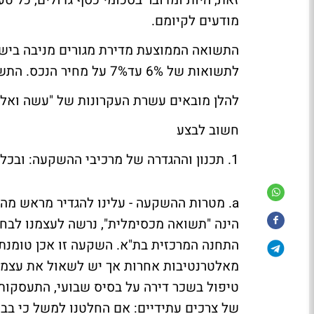
זאת, היות ומדובר בסכומי כסף גדולים, כל ט
מודעים לקיומם.
לתשואות של 6% עד7% על מחיר הנכס. התשואה על ההון העצמי, במקרה זה, תהיה גבוהה הרבה יותר.
להלן מובאים עשרת העקרונות של "עשה ואל 
חשוב לבצע
1. תכנון וההגדרה של מרכיבי ההשקעה: ובכלל זה תכנון ראשוני של הפרמטרים הבאים:
a. מטרות ההשקעה - עלינו להגדיר מראש מ
הינה "תשואה מכסימלית", נרשה לעצמנו לבחו
התחנה המרכזית בת"א. השקעה זו אכן טומנת
מאלטרנטיבות אחרות אך יש לשאול את עצמנו
טיפול בשכר דירה על בסיס שבועי, התעסקות 
של צרכים עתידיים: אם החלטנו למשל כי בבו