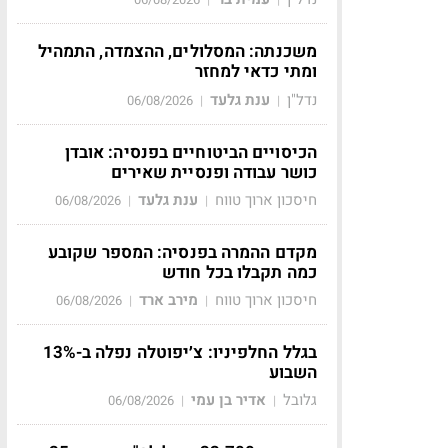
משכנתה: המסלולים, ההצמדה, התמהיל
ומתי כדאי למחזר
נדל"ן
ענת גלעד
06/08/2026
|
|
הכיסויים הביטוחיים בפנסיה: אובדן
כושר עבודה ופנסיית שאירים
חיסכון ארוך טווח
ענת גלעד
06/08/2026
|
|
מקדם ההמרה בפנסיה: המספר שקובע
כמה תקבלו בכל חודש
חיסכון ארוך טווח
מירב ארד
06/08/2026
|
|
בגלל החלפיניו: צ׳יפוטלה נפלה ב-13%
השבוע
גלובל
אדיר בן עמי
06/08/2026
|
|