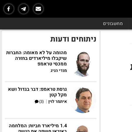
מחשבונים
ניתוחים ודעות
מהומה על לא מאומה: החברות
שיקבלו מיליארדים בחזרה
ממכסי טראמפ
מנדי הניג
גרסת טראמפ: דבר בגדול ושא
מקל קטן
|
איתמר לוין
(3)
1.4 מיליארד חביות: המלחמה
באיראן חשפה את הנשק