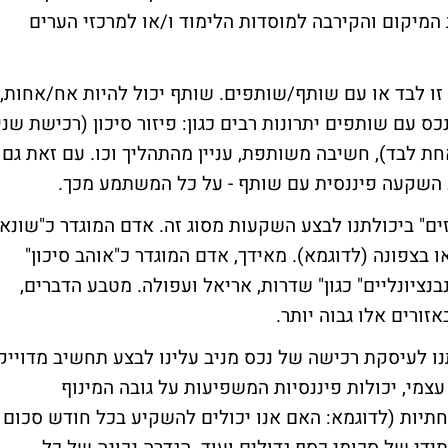
המיקום והקירבה למוסדות הלימוד ו/או למרכזי הערים
זו לבד או עם שותף/שותפים. שותף יכול להיות אח/אחות,
כס עם שותפים יתרונות רבים כגון: פיזור סיכון (רכישת שני
חת לבד), חשיבה משותפת, עניין מהתהליך וכו. עם זאת גם
 השקעה פיננסית עם שותף - על כל המשתמע מכך.
ועזים" ביכולתנו לבצע השקעות מסוג זה. אדם המוגדר כ"שונא
ו בצפונה (לדוגמא). מאידך, אדם המוגדר כ"אוהב סיכון"
נציונליים" כגון" שדרות, אריאל ועפולה. מטבע הדברים,
ורים אלו גבוה יותר.
סתנו לעיסקת רכישה של נכס מניב עלינו לבצע תחשיב מדוייק
צמי, יכולות פיננסיות המשפיעות על גובה המינוף
חתיות (לדוגמא: האם אנו יכולים להשקיע בכל חודש סכום