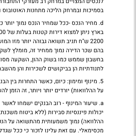
לנכסים המצויים במרחק רב מעורקי התחבורה 
בסמיכות ובמרחק הליכה מתחנות האוטובוס ו
d. מחיר הנכס -ככל שמחיר הנכס נמוך יותר כך
2200 ש"ח תניב תשואה גבוהה יותר מזו המ
בהם שכר הדירה נמוך ממחיר זה, מומלץ לשק
בחשבון שממש כמו בשוק ההון, השקעה מסוג ז
לתנודתיות הן בביקושים לשכירות והן מהשבח 
5. מינוף ומימון: כיום, כאשר התחרות בין 
על ההלוואות) יורדים יותר ויותר, זה הזמן ל
יכולות פיננסיות סבירות (ללא ביטוח משכנת
ההלוואה) נמוך משמעותית מהתשואה על הנכס
מכסימאלי. עם זאת עלינו לזכור כי ככל שגדל 