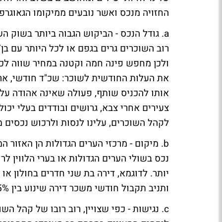
החזויה מנכס ואשר נובעים ממיקומו הגאוגרפי
a. גודל הנכס - הביקוש הגבוה ביותר בשוק ה
רוב השוכרים גרים בגפם או לכל היותר עם בן/ב
את העלות החודשית לשוכר: שכ"ד חודשי, ארנונ
אותו להכניס שותף, פעולה שאינה אהודה על ר
צעירים אחרי צבא, גרושים ובודדים בעלי יכול
לקהל השוכרים, עלינו לנסות ולרכוש נכסים מס
b. מיקום - מרכזי הערים הגדולות הן האזור 
נכס בשולי הערים הגדולות או בערי הלווין לר
יותר. לדוגמא, דירה בת שני חדרים בחולון א
ותניב תקבול חודשי משכר דירה שינוע בין 75%-80% מזו של העיר הגדולה.
c. נגישות - כפי שצויין, רוב רובו של קהל ה