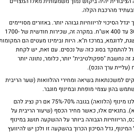
הציבורית יהיה ביקוש נמוך משמעותית מאלו המצויים
בעתיד מהרכבת הקלה.
 יגדל הסיכוי לריווחיות גבוהה יותר. באזורים מסויימים
בארץ ניתן למצוא דירות קטנות בעלות של 300 עד 400 אש"ח. במקרה זה, שכירות חודשית של 1700-
ושגת, לדוגמא, במרכז ת"א. היות ובימינו מעטים הם המקומות
ול להתמקד בסוג כזה של נכסים. עם זאת, יש לקחת
ה נחשבת "ספקולטיבית" יותר, כלומר, נתונה יותר
(עליית ערך הנכס).
הבנקים למשכנתאות בשיאה ומחירי ההלוואות (שער הריבית
השתמש בהון עצמי מופחת ובמינוף מוגבר.
a. שיעור המינוף - רוב הבנקים ישמחו לאשר לנו מינוף (הלוואה) בגובה 70%-75% אם רק נציג להם
א). בתנאים אלו, כאשר מחיר הכסף (שיעור הריבית על
, הריווחיות הגבוהה ביותר על ההשקעה תושג במינוף
המינוף, גדל הסיכון הכרוך בהשקעה זו ולכן יש להיוועץ