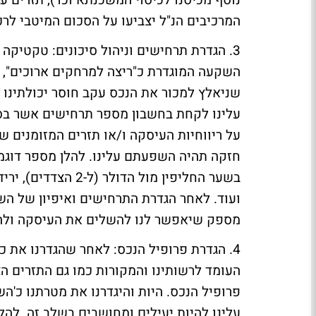
נוסף מכיסנו לכיסוי המשכנתא וכו'), תזרים ע
המרכיבים הנ"ל יצביעו על הסכום המיטבי לר
3. הגדרת תרחישים וניהול סיכונים: טקטיקה 
השקעה המוגדרת כ"ריצה למרחקים ארוכים", ה
שניאלץ למכור את הנכס עקב חוסר יכולתינו 
עלינו לקחת בחשבון מספר תרחישים אשר בסב
על ריווחיות העיסקה ו/או תזרים המזומנים ש
חזקה תהיה השפעתם עלינו. להלן מספר דוגמא
בשער החליפין מול ה
ועוד. לאחר הגדרת התרחישים ואיפיון של הש
מספק שיאפשר לנו להשלים את העיסקה ולהחז
4. הגדרת פרופיל הנכס: לאחר שהגדרנו את כ
העומד לרשותינו והמקורות כמו גם התזרים הצ
פרופיל הנכס. היות והיגדרנו את מטרתנו כ'
עלינו להיות יעילים ומחושבים בשלב זה. ל