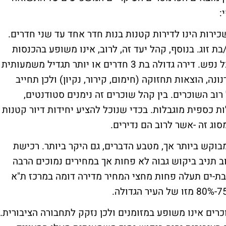
:
שכירות הינו לדירות קטנות בנות חדר אחד עד שני חדרים.
ת זוג. בנוסף, קהל יעד זה, לרוב, אינו משופע בהכנסות
ולכן מחפש פינה חמה וקטנה במחיר שווה לכל נפש. דירה גדולה בת 3 חדרים או יותר תגדיל משמעותית
ה, הוצאות תחזוקה (חימום, קירור, נקיון) ולכן תחייב
וב השוכרים. בין קהל שוכרים זה נימנים סטודנטים,
ות כספית מוגבלות. בכדי שנוכל להציע יחידות דיור קטנות
וג זה -אשר לרוב הם נדירים.
המבוקש ביותר אך, מטבע הדברים, גם היקר ביותר. רכישת
וב תניב ביקוש גבוה לא פחות אך במחירים נמוכים הרבה
ו בת-ים תעלה פחות מחצי המחיר מדירה דומה במרכז ת"א
שוכרים אינו משופע במזומנים ולכן נזקק לתחבורה הציבורית.