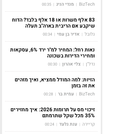
BizTech
מנדי הניג
00:35
|
|
83 אלף משרות או 18 אלף בלבד? הדוח
שיקבע אם הריבית בארה"ב תעלה
גלובל
אדיר בן עמי
00:34
|
|
נאות רחל: המחיר למ"ר ירד 6%, עסקאות
ומחירי הדירות בשכונה
נדל"ן
צלי אהרון
00:30
|
|
הזיות: למה המודל ממציא, ואיך מזהים
את זה בזמן
BizTech
עמית בר
00:28
|
|
זיכוי מס על תרומות 2026: איך מחזירים
35% מכל שקל שתרמתם
קריירה
ענת גלעד
00:24
|
|