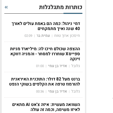
כותרות מתגלגלות
דמי ניהול: כמה הם באמת עולים לאורך
40 שנה ואיך מתמקחים
חיסכון ארוך טווח
עמית בר
02:09
|
|
ההצפה שכולם חיכו לה: מיליארד מניות
ספייסX שוחררו למסחר - והמניה דווקא
זינקה
גלובל
אדיר בן עמי
01:00
|
|
ברנט מעל 82 דולר: התוכנית האיראנית
להורמוז טרפה את הקלפים בשוקי הנפט
גלובל
אדיר בן עמי
00:36
|
|
השוואה מעשית: איזה צ'אט AI מתאים
לאיזו משימה, וכמה זה עולה