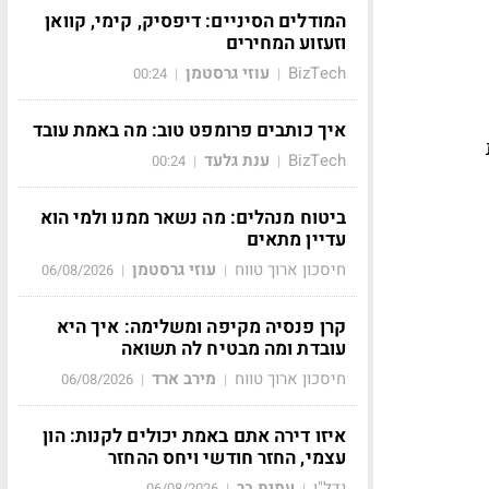
המודלים הסיניים: דיפסיק, קימי, קוואן
וזעזוע המחירים
BizTech
עוזי גרסטמן
00:24
|
|
איך כותבים פרומפט טוב: מה באמת עובד
BizTech
ענת גלעד
00:24
|
|
ביטוח מנהלים: מה נשאר ממנו ולמי הוא
עדיין מתאים
חיסכון ארוך טווח
עוזי גרסטמן
06/08/2026
|
|
קרן פנסיה מקיפה ומשלימה: איך היא
עובדת ומה מבטיח לה תשואה
חיסכון ארוך טווח
מירב ארד
06/08/2026
|
|
איזו דירה אתם באמת יכולים לקנות: הון
עצמי, החזר חודשי ויחס ההחזר
נדל"ן
עמית בר
06/08/2026
|
|