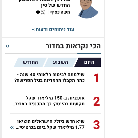
החדש של סין
|
משה כסיף
(5)
עוד ניתוחים ודעות
הכי נקראות במדור
היום
השבוע
החודש
1
שילמתם לביטוח הלאומי 40 שנה -
כמה תקבלו מהמדינה בגיל הפרישה?
2
אופציות ב-150 מיליארד שקל
תקועות בהייטק: כך מתכננים באוצר...
3
שיא חדש ביולי: הישראלים הוציאו
1.77 מיליארד שקל ביום בכרטיסי...