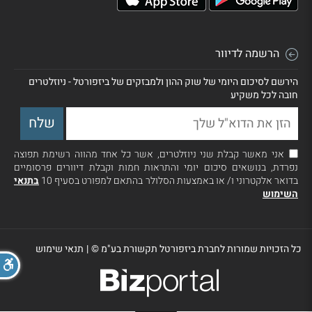
הרשמה לדיוור
הירשם לסיכום היומי של שוק ההון ולמבזקים של ביזפורטל - ניוזלטרים
חובה לכל משקיע
אני מאשר קבלת שני ניוזלטרים, אשר כל אחד מהווה רשימת תפוצה
נפרדת, בנושאים סיכום יומי והתראות חמות וקבלת דיוורים פרסומיים
בדואר אלקטרוני ו/ או באמצעות הסלולר בהתאם למפורט בסעיף 10
בתנאי
השימוש
כל הזכויות שמורות לחברת ביזפורטל תקשורת בע"מ ©
|
תנאי שימוש