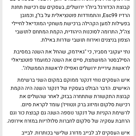
קבוצת הכדורגל בית"ר ירושלים, בעסקים עם רכישת תחנת
הרדיו Esc99, והתמודדות פוטנציאלית על בז"ן, וכמובן
בפעילות למען הקהילה ברכישת משחקי המונדיאל לחיילי
צה"ל, התרומה לסוכנות היהודית, הקמת המתחם לתושבי
הצפון בניצנים ואירוח תושבי שדרות באילת.
נתי יעקובי מסביר, כי "גאידמק, שהחל את השנה במסיבת
הסילבסטר המושמצת, סיים את השנה כמועמד פוטנציאלי
לראשות עיריית ירושלים ואפילו לראשות הממשלה".
איש העסקים נוחי דנקנר ממוקם במקום השני ברשימת
האישים. הדבר הבולט בעסקיו של דנקנר השנה היה הקמת
קבוצת התקשורת שתתחרה בבזק, לאחר שהשלים את
רכישת סלקום ומיזוג ברק ונטוויז'ן עומד לקראת סיום.
לרשימת הקניות של דנקנר נוספה השנה גם קבוצת כור וגם
הרחבת עסקיה של סלקום לחברות סלולריות במזרח אירופה.
איש העסקים לב לבייב מדורג שלישי בכותרות. לבייב