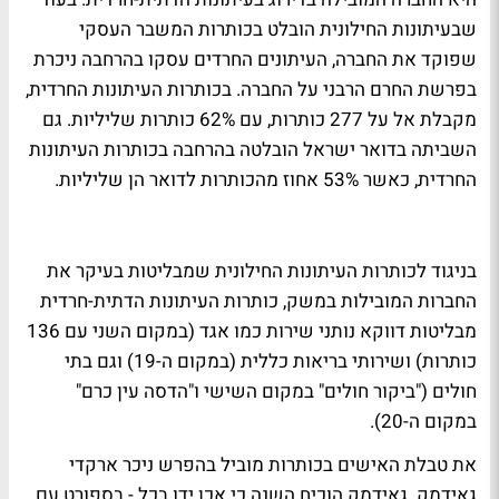
שבעיתונות החילונית הובלט בכותרות המשבר העסקי
שפוקד את החברה, העיתונים החרדים עסקו בהרחבה ניכרת
בפרשת החרם הרבני על החברה. בכותרות העיתונות החרדית,
מקבלת אל על 277 כותרות, עם 62% כותרות שליליות. גם
השביתה בדואר ישראל הובלטה בהרחבה בכותרות העיתונות
החרדית, כאשר 53% אחוז מהכותרות לדואר הן שליליות.
בניגוד לכותרות העיתונות החילונית שמבליטות בעיקר את
החברות המובילות במשק, כותרות העיתונות הדתית-חרדית
מבליטות דווקא נותני שירות כמו אגד (במקום השני עם 136
כותרות) ושירותי בריאות כללית (במקום ה-19) וגם בתי
חולים ("ביקור חולים" במקום השישי ו"הדסה עין כרם"
במקום ה-20).
את טבלת האישים בכותרות מוביל בהפרש ניכר ארקדי
גאידמק. גאידמק הוכיח השנה כי אכן ידו בכל - בספורט עם