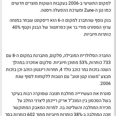
למקום התשיעי ב-2006 בעקבות השקות מוצרים חדשים
כמו נגן ה-Zune ומערכת ההפעלה ויסטה.
בנק נוסף שהתברג למקום ה-6 הוא דיסקונט שבחר במנחה
ערוץ הספורט מודי בר און כפרזנטור של הבנק וקטף 40%
כותרות חיוביות.
החברה הסלולרית המובילה, סלקום, מתברגת במקום ה-8 עם
733 כותרות, 53% מתוכן חיוביות. סלקום אוזכרה במהלך
השנה בזכות גמר כוכב נולד 4, תחרות רינגטון הזהב וכן בזכות
מבצע "משהו קטן וטוב" עם הטבות ללקוחות לסוף שנת
2006.
סוגרת את העשירייה מחלבת תנובה שסוקרה רבות בעיקר
בשל הסכסון בין המנכ"ל אריק רייכמן ליצרני החלב על
מכירת המחלבה והשליטה בה. למרות המאבק המתוקשר
זוכה המחלבה ב-38% כותרות חיוביות מתוך 602 כותרות בסך