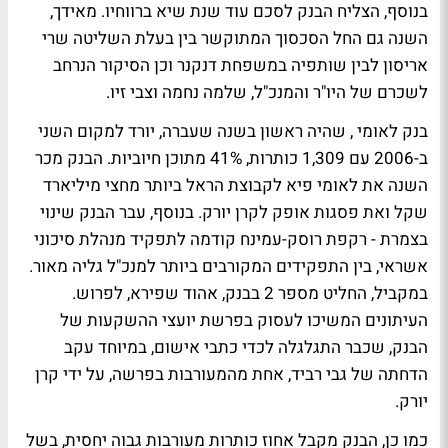
בנוסף, הצליח הבנק לסכם עוד שנת שיא ברווחיו. מאידך,
השנה גם החל הסכסוך המתוקשר בין בעלת השליטה שרי
אריסון לבין שותפיה במשפחת דנקנר וכן הסיקור הנרחב
לשכרם של היו"ר והמנכ"ל, שלמה נחמה וצבי זיו.
בנק לאומי , שהיה ראשון בשנה שעברה, יורד למקום השני
ב-2006 עם 1,309 כותרות, 41% מתוכן חיוביות. הבנק מכר
השנה את לאומי פיא לקבוצת הראל ביותר מחצי מיליארד
שקל ואת פסגות אופק לקרן יורק. בנוסף, עבר הבנק שינוי
בצמרת - רקפת רוסק-עמינח קודמה לתפקיד מנהלת סיכוני
אשראי, בין התפקידים המקורבים ביותר למנכ"ל גליה מאור.
במקביל, החליט מספר 2 בבנק, אהוד שפירא, לפרוש.
העיתונים המשיכו לעסוק בפרשת יועצי ההשקעות של
הבנק, שכבר התגלגלה לכדי כתבי אישום, במיוחד עקב
הדחתה של גבי רביד, אחת מהמעורבות בפרשה, על ידי קרן
יורק.
כמו כן, הבנק מקבל אחוז כותרות מעורבות גבוה יחסית, בשל