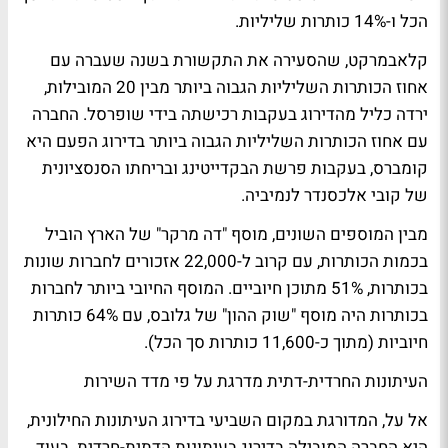
הכל ו-14% כותרות שליליות.
קלאבמרקט, שהסעירה את התקשורת בשנה שעברה עם
אחוז הכותרות השליליות הגבוה ביותר מבין 20 המובילות,
ירדה כליל מהדירוג בעקבות רכישתה בידי שופרסל. החברה
עם אחוז הכותרות השליליות הגבוה ביותר בדירוג הפעם היא
קומברס, בעקבות פרשת הבקדייטינג ובריחתו הסנסציונית
של קובי אלכסנדר לנמיביה.
מבין המוספים השונים, מוסף "דה מרקר" של הארץ הוביל
בכמות הכותרות, עם קרוב ל-22,000 אזכורים לחברות שונות
בכותרות, 51% מתוכן חיוביים. המוסף החיובי ביותר לחברות
בכותרות היה מוסף "שוק ההון" של גלובס, עם 64% כותרות
חיוביות (מתוך כ-11,600 כותרות סך הכל).
העיתונות החרדית-דתית מדרגת על פי מדד השירות
אל על, המדורגת במקום השביעי בדירוג העיתונות החילונית,
היא החברה המובילה בדירוג בעיתונות הדתית-חרדית. בעוד