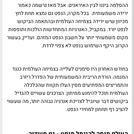
ההסלמה ביננו לבין האיראנים. אבל מאז נרשמה כאמור
ירידה משמעותית. בכל מקרה, הנפט גם נמצא תחת לחץ
מכיוון שיש ירידה בצמיחה העולמית ובהתאמה הביקוש
לנפט יורד. במקביל, האנרגיות המתחדשות הולכות ותופסות
מקום משמעותי יותר על חשבון הנפט המזהם. ועדיין, בעשור
הקרוב היקף השימוש בנפט לא צפוי לרדת.
בחודש האחרון היו סימנים לעלייה בצמיחה העולמית כנגד
המגמה. הורדת הריבית המשמעותית של הפדרל ריזרב
והתמריצים המפתיעים מסין העלו תקוות שהכלכלה
העולמית תוכל להימנע ממיתון. הצרכנים עשויים להגדיל
ביקושים דבר שיוביל לצריכת אנרגיה גבוהה יותר, מה שעשוי
להציב רף תחתון למחירי הנפט.
העולם מנסה להיגמל מנפט - גם סעודיה