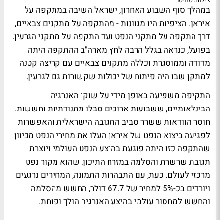
צילום: טוויטר
במהלך סוף השבוע האחרון, ישראל השיבה במתקפה על
איראן. הציפיות היו מגוונות - מהתקפה על מתקנים צבאיים,
דרך התקפה על מתקני הנפט ועד התקפה על מתקני הגרעין.
בפועל, כנראה בגלל הרבה לחץ מארה"ב ההתקפה היתה
מדודה וממוסגרת וכללה מתקנים צבאיים עם קריצה קטנה
למתקן שבו היה פיתוח של יכולות שקשורות גם לגרעין.
התקיפה משפיעה באופן מידי על שוקי האנרגיה
הבינלאומיים, ששבועות ארוכים סבלו מתנודתיות וחששות.
חוסר הוודאות ששרר סביב התגובה הישראלית והאפשרות
לפגיעה ביצוא הנפט של איראן העלו את מחירי הנפט מכיוון
שהתקפה כזו היתה פוגעת בהיצע הנפט העולמי ויוצרת
תגובת שרשרת והסלמה במזרח התיכון, שהוא מקור נפט
מרכזי לעולם. כעת, עם התבהרות התמונה, המחירים נרגעים
ויורדים בכ-5% למחיר של 67.7 דולר, החשש מהסלמה
והחשש למחסור עולמי בהיצע האנרגיה הולך ופוחת.