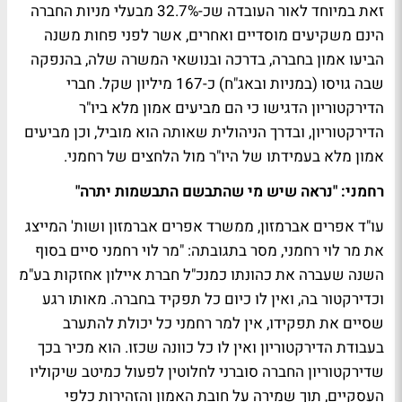
זאת במיוחד לאור העובדה שכ-32.7% מבעלי מניות החברה
הינם משקיעים מוסדיים ואחרים, אשר לפני פחות משנה
הביעו אמון בחברה, בדרכה ובנושאי המשרה שלה, בהנפקה
שבה גויסו (במניות ובאג"ח) כ-167 מיליון שקל. חברי
הדירקטוריון הדגישו כי הם מביעים אמון מלא ביו"ר
הדירקטוריון, ובדרך הניהולית שאותה הוא מוביל, וכן מביעים
אמון מלא בעמידתו של היו"ר מול הלחצים של רחמני.
רחמני: "נראה שיש מי שהתבשם התבשמות יתרה"
עו"ד אפרים אברמזון, ממשרד אפרים אברמזון ושות' המייצג
את מר לוי רחמני, מסר בתגובתה: "מר לוי רחמני סיים בסוף
השנה שעברה את כהונתו כמנכ"ל חברת איילון אחזקות בע"מ
וכדירקטור בה, ואין לו כיום כל תפקיד בחברה. מאותו רגע
שסיים את תפקידו, אין למר רחמני כל יכולת להתערב
בעבודת הדירקטוריון ואין לו כל כוונה שכזו. הוא מכיר בכך
שדירקטוריון החברה סוברני לחלוטין לפעול כמיטב שיקוליו
העסקיים, תוך שמירה על חובת האמון והזהירות כלפי