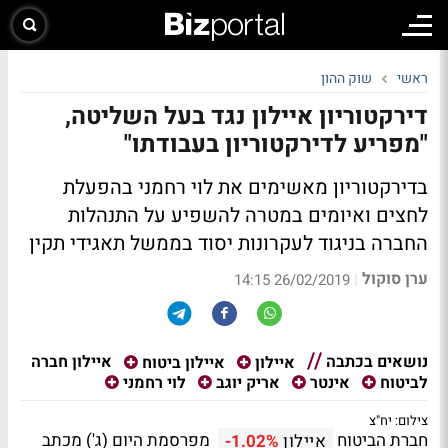
ראשי
שוק ההון
דירקטוריון איילון נגד בעל השליטה,
"מפריע לדירקטוריון בעבודתו"
בדירקטוריון מאשימים את לוי רחמני בהפעלת
לחצים ואיומים במטרה להשפיע על התנהלות
החברה בניגוד לעקרונות יסוד בממשל תאגידי תקין
ערן סוקול
|
26/02/2019 14:15
נושאים בכתבה
איילון חברה
איילון
איילון ביטוח
לביטוח
אינטר
אריק יוגב
לוי רחמני
צילום: יח"צ
חברת הביטוח
מפרסמת היום (ג') מכתב
איילון
-1.02%