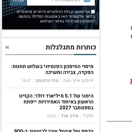
אני מאשר קבלת ניוזלטרים ודיוורים פרסומיים
בדואר אלקטרוני ו/או באמצעות הסלולר בהתאם
למפורט בסעיף 10 בתנאי השימוש
כותרות מתגלגלות
מיסוי החיסכון הפנסיוני בשלוש תחנות:
הפקדה, צבירה ומשיכה
חיסכון ארוך טווח
עוזי גרסטמן
16:47
|
|
הימור של 5.1 מיליארד דולר: הקזינו
הראשון באיחוד האמירויות ייפתח
בספטמבר 2027
גלובל
מירב ארד
16:27
|
|
הכסף של אינטל עובר לביטחון: כ-900