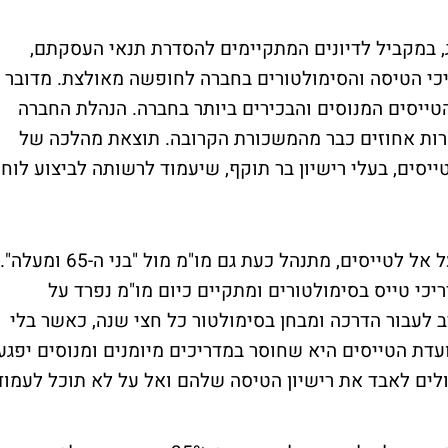
ג, במקביל לדיונים המתקיימים להסדרת תנאי העסקתם,
כי הטיסה והסימולטורים בחברה לחופשה מאולצת. מדובר
ם בני 65 ומעלה, שהם הטייסים המנוסים והבכירים ביותר בחברה. הנהלת החברה
רות אחוזים כבר מהמשכורת הקרובה. תוצאת מהלכה של
יסים, בעלי רישיון בר תוקף, שיעמוד לרשותה לביצוע לוח
נסביר כי במקביל להסכם שנסגר בין הנהלת על אל לטייסים, מתנהל כעת גם מו"מ מול "בני ה-65 ומעלה".
י טייס בסימולטורים ומתקיים כיום מו"מ נפרד על
 לעבור הדרכה ומבחן בסימולטור כל חצי שנה, כאשר בלי
 ועדת הטייסים היא שחוסר במדריכים מיומנים ומנוסים יפגע
ולים לאבד את רישיון הטיסה שלהם ואל על לא תוכל לעמוד