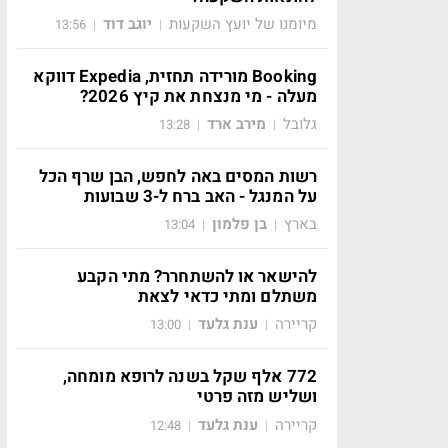
מיומנו של יועץ השקעות
יוגב דוד
13:56
|
|
Booking מורידה תחזית, Expedia דווקא
מעלה - מי מנצחת את קיץ 2026?
גלובל
מירב ארד
13:28
|
|
רשות המסים באה לחפש, הבן שרף הכל
על המנגל - האב ברח ל-3 שבועות
בארץ
בן פלמון
13:04
|
|
להישאר או להשתחרר? מתי הקבע
משתלם ומתי כדאי לצאת
קריירה
ענת גלעד
13:00
|
|
772 אלף שקל בשנה לרופא מומחה,
ושליש מזה פרטי
קריירה
ענת גלעד
12:48
|
|