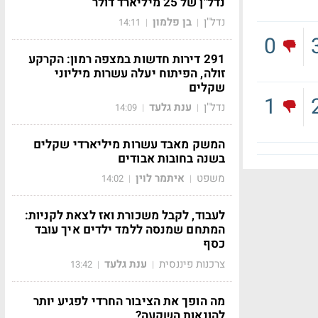
נדל"ן של 25 מיליארד דולר
נדל"ן
בן פלמון
14:11
|
|
0
291 דירות חדשות במצפה רמון: הקרקע
זולה, הפיתוח יעלה עשרות מיליוני
שקלים
1
נדל"ן
ענת גלעד
14:09
|
|
המשק מאבד עשרות מיליארדי שקלים
בשנה בחובות אבודים
משפט
איתמר לוין
14:02
|
|
לעבוד, לקבל משכורת ואז לצאת לקניות:
המתחם שמנסה ללמד ילדים איך עובד
כסף
צרכנות פיננסית
ענת גלעד
13:42
|
|
מה הופך את הציבור החרדי לפגיע יותר
להונאות השקעה?