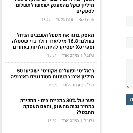
מיליון שקל מהמענק ישמשו לתשלום
לספקים
BizTech
ענת גלעד
15:44
|
|
מאסק בונה את מפעל השבבים הגדול
בעולם: 16.8 מיליארד דולר כדי שטסלה
וספייסX יפסיקו להיות תלויות באחרים
גלובל
מירב ארד
15:54
|
|
ריאליטי ופועלים אקוויטי ישקיעו 50
מיליון אירו במעונות סטודנטים באירופה
נדל"ן
ענת גלעד
15:39
|
|
ה
פער של 30% במניית צים - המכירה
במחיר גבוה מהשוק, והאם העסקה
תתבטל?
גלובל
מירב ארד
15:29
|
|