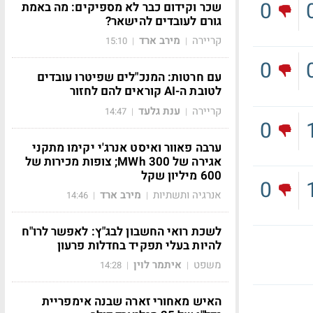
0
שכר וקידום כבר לא מספיקים: מה באמת
גורם לעובדים להישאר?
קריירה
מירב ארד
15:10
|
|
0
עם חרטות: המנכ"לים שפיטרו עובדים
לטובת ה-AI קוראים להם לחזור
קריירה
ענת גלעד
14:47
|
|
0
ערבה פאוור ואיסט אנרג'י יקימו מתקני
אגירה של 300 MWh; צופות מכירות של
600 מיליון שקל
0
אנרגיה ותשתיות
מירב ארד
14:46
|
|
לשכת רואי החשבון לבג"ץ: לאפשר לרו"ח
להיות בעלי תפקיד בחדלות פרעון
משפט
איתמר לוין
14:28
|
|
האיש מאחורי זארה שבנה אימפריית