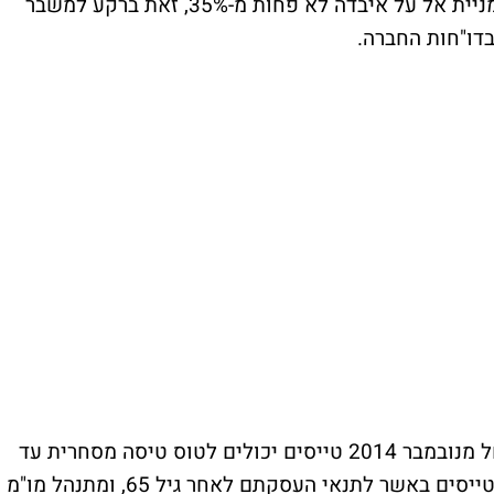
מאז השיא שנרשם ב-25 באוקטובר האחרון, מניית אל על איבדה לא פחות מ-35%, זאת ברקע למשבר
בדו"חות החברה.
מדינת ישראל אימצה את התקנות הבינ"ל והחל מנובמבר 2014 טייסים יכולים לטוס טיסה מסחרית עד
גיל 65 בלבד. ביה"ד הארצי דחה את תביעת הטייסים באשר לתנאי העסקתם לאחר גיל 65, ומתנהל מו"מ