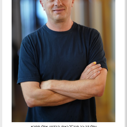
עילי דה-בר מנכ"ל באפ; קרדיט: אילן ספרא