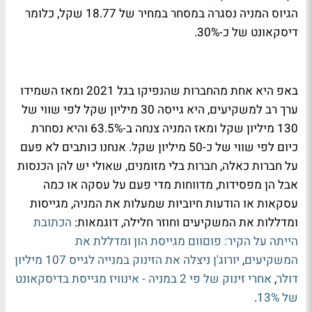
הגיוס המניה נסגרה במסחר במחיר של 18.77 שקל, כלומר
דיסקאונט של כ-30%.
באפ היא אחת מהחברות שהנפיקו בגל 2021 ומאז השמידו
ערך רב למשקיעים, היא גייסה 30 מיליון שקל לפי שווי של
130 מיליון שקל ומאז המניה צנחה ב-63.5% והיא נסחרת
כיום לפי שווי של כ-50 מיליון שקל. אנחנו כותבים לא פעם
על חברות כאלה, חברות בלי מזומנים, שאולי יש להן הכנסות
אבל הן מפסידות, מדווחות מדי פעם על עסקה או כמה
עסקאות או הודעות חיוביות שמעלות את המניה, מגייסות
ומדללות את המשקיעים וחוזר חלילה, דוגמאות:
הכתובת
הייתה על הקיר: פוםוום מגייסת הון ומדללת את
המשקיעים
,
יורוג'ן ניצלה את הזינוק במנייה לגייס 107 מיליון
דולר
,
אחרי זינוק של פי 2 במניה - אינוויז מגייסת בדיסקאונט
של 13%
.