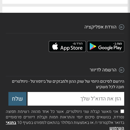
הורדת אפליקציה
הרשמה לדיוור
הירשם לסיכום היומי של שוק ההון ולמבזקים של ביזפורטל - ניוזלטרים
חובה לכל משקיע
אני מאשר קבלת שני ניוזלטרים, אשר כל אחד מהווה רשימת תפוצה
נפרדת, בנושאים סיכום יומי והתראות חמות וקבלת דיוורים פרסומיים
בדואר אלקטרוני ו/ או באמצעות הסלולר בהתאם למפורט בסעיף 10
בתנאי
השימוש