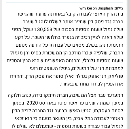
צילום: why kei on Unsplash
בית הדין הארצי לעבודה קיבל באחרונה ערעור שהגישה
חברה נגד פסק דין שחייב אותה לשלם לנהג לשעבר
שלה גמול שעות נוספות בסכום של 130,553 שקל, מפני
שלא דאגה לציין רכיב זה בנפרד בתלושי השכר. על רקע
חתימת הנהג בשלב מסוים של עבודתו על הודעה מטעם
החברה, שלפיה שכרו מורכב הן ממשכורת בסיס והן מגמול
שעות נוספות גלובלי, וההנחה האפשרית שהוא הבין והסכים
למתכונת הזו של התשלום, ביטלו השופטים רועי
פוליאק, חני אופק גנדלר ואילן סופר את פסק הדין, והחזירו
את העניין לבירור מחודש באזורי.
המערער עבד אצל המשיבה, חברת תימקו בירה, כנהג חלוקה
במשך שמונה שנים עד אשר פוטר באוגוסט 2020. בסמוך
לסיום העסקתו, הגיש האיש תביעה נגד החברה לבית הדין
האזורי לעבודה בתל אביב, בין השאר בטענה כי הוא זכאי
לגמול עבור עבודה בשעות נוספות - שמעולם לא שולם לו.