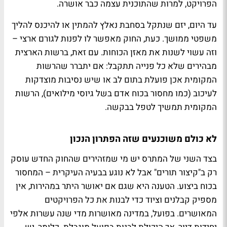
הפרויקט, למרות שהתוכנית עצמה כבר אושרה.
עד היום, יזם שנתקל בסחבת נאלץ להמתין או להיכנס להליך
משפטי ממושך. כעת, החוק מאפשר לו לפנות לגורם ארצי –
וזה עשוי לשנות את מאזן הכוחות. עם זאת, ברשות הארצית
מבהירים שלא כל פנייה תתקבל: אם יתברר שהרשות
המקומית אכן פועלת בתום לב או שיש נסיבות מוצדקות
לעיכוב (כמו מחסור בכוח אדם בשל גיוסי מילואים), הרשות
המקומית תמשיך לטפל בבקשה.
לא כולם משוכנעים שזה הפתרון הנכון
בצד השני של המתרס יש מי שמזהירים שהחוק החדש עוסק
רק ב"קיצור תורים" אבל לא נוגע בבעיה העיקרית – המחסור
בכוח ביצוע. הטענה היא שגם אם יאושר היתר במהירות, אין
מספיק קבלנים וציוד כדי לבנות את כל הפרויקטים
המאושרים. בפועל, במדינה מאושרות מדי שנה עשרות אלפי