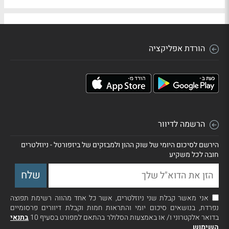
הורדת אפליקציה
הרשמה לדיוור
הירשם לסיכום היומי של שוק ההון ולמבזקים של ביזפורטל - ניוזלטרים
חובה לכל משקיע
אני מאשר קבלת שני ניוזלטרים, אשר כל אחד מהווה רשימת תפוצה
נפרדת, בנושאים סיכום יומי והתראות חמות וקבלת דיוורים פרסומיים
בדואר אלקטרוני ו/ או באמצעות הסלולר בהתאם למפורט בסעיף 10
בתנאי
השימוש