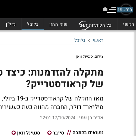
הירשמו
ראשי
שוק ההון
גלובל
נדל"ן
כל הכותרות
ראשי
גלובל
צילום: סנטינל וואן
מתקלה להזדמנות: כיצד ס
של קראודסטרייק?
מיליארד דולר, החברה מהווה כעת כעשירית
אדיר בן עמי
17/10/2024 22:01
|
נושאים בכתבה
סייבר
סנטינל וואן