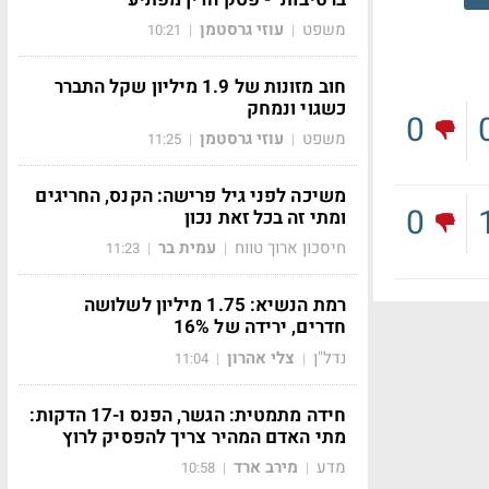
משפט
עוזי גרסטמן
10:21
|
|
חוב מזונות של 1.9 מיליון שקל התברר
כשגוי ונמחק
0
משפט
עוזי גרסטמן
11:25
|
|
משיכה לפני גיל פרישה: הקנס, החריגים
0
ומתי זה בכל זאת נכון
חיסכון ארוך טווח
עמית בר
11:23
|
|
רמת הנשיא: 1.75 מיליון לשלושה
חדרים, ירידה של 16%
נדל"ן
צלי אהרון
11:04
|
|
חידה מתמטית: הגשר, הפנס ו-17 הדקות:
מתי האדם המהיר צריך להפסיק לרוץ
מדע
מירב ארד
10:58
|
|