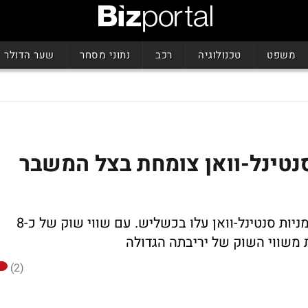
משפט
טכנולוגיה
רכב
נתוני מסחר
שער הדולר
נטינל-וואן צומחת בצל המשבר
מאז התקלה של קראודסטרייק ב-19 ביולי, מניות סנטינל-וואן עלו בכשליש. עם שווי שוק של כ-8
 משווי השוק של יריבתה הגדולה
(2)