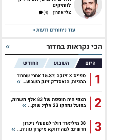
לוותיקים
|
צלי אהרון
(4)
עוד ניתוחים ודעות
הכי נקראות במדור
היום
השבוע
החודש
1
ספייס X זינקה 15.8% אחרי שחרור
המניות; הנאסד״ק זינק השבוע...
2
הצפי היה תוספת של 83 אלף משרות,
בפועל נמחקו 23 אלף: שוק...
3
38 מיליארד דולר למפעלי זיכרון
חדשים: למה דווקא מיקרון נהנית...