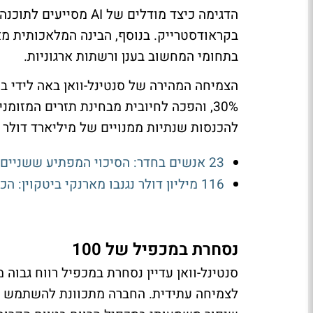
הדגימה כיצד מודלים של 
בקראודסטרייק. בנוסף, הבינה המלאכותית 
בתחומי המחשוב בענן ורשתות ארגוניות.
הצמיחה המהירה של סנטינל-וואן באה לידי בי
30%, והפכה לחיובית מבחינת תזרים המזומ
להכנסות שנתיות ממנויים של מיליארד דולר
23 אנשים בחדר: הסיכוי המפתיע ששניים חולקים יום הולדת
116 מיליון דולר נגנבו מארנקי ביטקוין: הכסף עובר לקרנות הסל
נסחרת במכפיל של 100
לצמיחה עתידית. החברה מתכוונת להשתמש בת