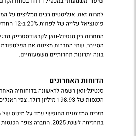
שיפור משמעותי במכפיל הרווח בטווח הקרוב
פוטנציאל עלייה של לפחות 20% ב-12 החודשים הקרובים, עם מחיר יעד של 32 דולר.
התחרות בין סנטינל-וואן לקראודסטרייק מ
הסייבר. שתי החברות מציגות את הפלטפורמו
בונה יתרונות תחרותיים משמעותיים.
הדוחות האחרונים
הכנסות של 198.93 מיליון דולר. צפי האנליסטים היה לאיזון והכנסות של 197 מיליון דולר.
בתחזיתה לשנת 2025, החברה צופה הכנסות של 815 מיליון דולר, לעומת צפי של 813 מיליון.