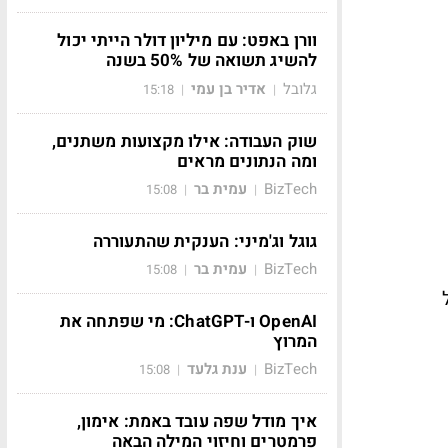
וורן באפט: עם מיליון דולר הייתי יכול
להשיג תשואה של 50% בשנה
גלובל
אדיר בן עמי
15:18
|
|
שוק העבודה: אילו מקצועות משתנים,
ומה הנתונים מראים
BizTech
עמית בר
15:08
|
|
גוגל וג'מיני: הענקית שהתעוררה
BizTech
עמית בר
15:08
|
|
ה על
OpenAI ו-ChatGPT: מי שפתחה את
המרוץ
BizTech
ענת גלעד
15:08
|
|
איך מודל שפה עובד באמת: אימון,
פרמטרים וחיזוי המילה הבאה