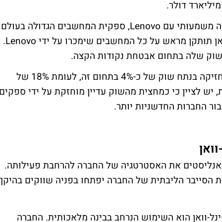
במקביל, הודיעה סנטינל-וואן על שיתוף פעולה משמעותי עם Lenovo, ספקית המחשבים הגדולה בעולם
העסקי. על פי ההסכם, התוכנה של סנטינל-וואן תותקן מראש על כל המחשבים שימכרו על ידי Lenovo.
השוק שלה בתחום אבטחת נקודות הקצה.
לפי הערכות האנליסטים, כיום סנטינל-וואן מחזיקה בנתח שוק של כ-4% בתחום זה, לעומת 18% של
ופט. עם זאת, יש לציין כי כמחצית מהשוק עדיין מוחזקת על ידי ספקים
ור החברות החדשניות יותר.
וואן
ני האנליסטים את האסטרטגיה של החברה להרחבת פעילותה.
 הסייבר הליבתית של החברה יפתחו בפניה שווקים בהיקף
נל-וואן הוא השימוש הנרחב בבינה מלאכותית. החברה