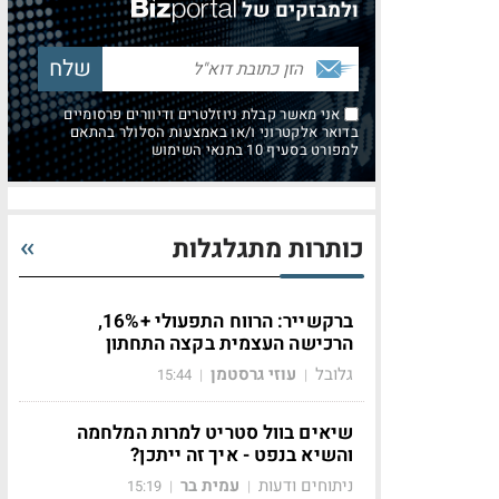
ולמבזקים של
אני מאשר קבלת ניוזלטרים ודיוורים פרסומיים
בדואר אלקטרוני ו/או באמצעות הסלולר בהתאם
למפורט בסעיף 10 בתנאי השימוש
כותרות מתגלגלות
ברקשייר: הרווח התפעולי +16%,
הרכישה העצמית בקצה התחתון
גלובל
עוזי גרסטמן
15:44
|
|
שיאים בוול סטריט למרות המלחמה
והשיא בנפט - איך זה ייתכן?
ניתוחים ודעות
עמית בר
15:19
|
|