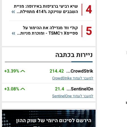
4
שיא רביעי ברציפות באירופה: מניית
השבבים שזינקה 414% מתחילת...
5
קת׳י ווד מגדילה את ההימור על
ספייסX ו־TSMC - ומוכרת מניות...
ניירות בכתבה
+3.39%
214.42
CrowdStrik...
למעבר לעמוד CrowdStrike
+3.08%
21.4
SentinelOn...
למעבר לעמוד SentinelOne
הירשם לסיכום היומי של שוק ההון