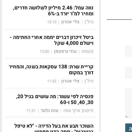
נווה עמל: 2.46 מיליון לשלושה חדרים,
ומחיר למ"ר יורד ב-6%
נדל"ן
צלי אהרון
12:10
|
|
ביטל זיכרון דברים יממה אחרי החתימה -
וישלם 4,000 שקל
משפט
עוזי גרסטמן
12:00
|
|
קריית שרת: 138 עסקאות בשנה, והמחיר
דורך במקום
נדל"ן
צלי אהרון
11:52
|
|
פנסיה לפי עשור: מה עושים בגיל 20,
30, 40, 50 ו-60
חיסכון ארוך טווח
ענת גלעד
11:51
|
|
השוכר תבע את בעל הדירה - "לא טיפל
ה
ברטיבות" - פסק הדין מפתיע