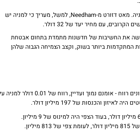
.
למרות זאת, אנליסטים רבים ממליצים על המניה. מאט דזורט מ-Needham, למשל, מעריך כי למניה יש
דגישה את החשיבות של חדשנות מתמדת בתחום אבטחת
ת המתקדמות ביותר בשוק, וקצב הצמיחה הגבוה שלהן
סנטינל-וואן רשמה לראשונה בדוחותיה האחרונים רווח - אומנם נמוך ועדיין, רווח של 0.01 דולר למני
תזרים המזומנים החופשי עמד על מינוס של 6 מיליון דולר, בעוד הצפי היה למינוס של 9 מיליון.