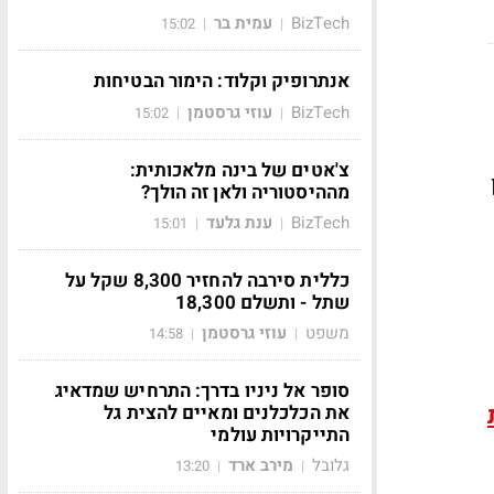
BizTech
עמית בר
15:02
|
|
אנתרופיק וקלוד: הימור הבטיחות
BizTech
עוזי גרסטמן
15:02
|
|
צ'אטים של בינה מלאכותית:
מההיסטוריה ולאן זה הולך?
BizTech
ענת גלעד
15:01
|
|
כללית סירבה להחזיר 8,300 שקל על
שתל - ותשלם 18,300
משפט
עוזי גרסטמן
14:58
|
|
סופר אל ניניו בדרך: התרחיש שמדאיג
את הכלכלנים ומאיים להצית גל
התייקרויות עולמי
גלובל
מירב ארד
13:20
|
|