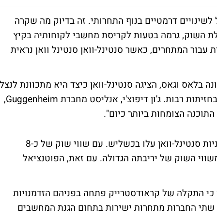
 לשינויים דרמטיים בנוף התחרותי. זה בדיוק מה שקרה
דסטרייק CROWDSTRIKE , מובילת השוק, גרמה בטעות לקריסת מחשבי לקוחותיה בקיץ
עבור המתחרים, כאשר סנטינל-וואן סנטינל וואן נראית
 בלאס וגאס, הציגה סנטינל-וואן כיצד היא מתכוונת לנצל
את ההזדמנות הזו ולאתגר את קראודסטרייק בחזיתות רבות. ג'ון דיפוצ'י, אנליסט מחברת Guggenheim,
 התוכנה הצומחות ביותר כיום".
מאז התקלה של קראודסטרייק ב-19 ביולי, מניות סנטינל-וואן עלו בכשליש. עם שווי שוק של כ-8
שווי השוק של יריבתה הגדולה. עם זאת, הפוטנציאל
 כי התקלה של קראודסטרייק פתחה בפניהם הזדמנויות
. שתי החברות מתחרות ישירות בתחום הגנת המחשבים