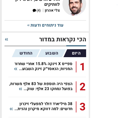
לוותיקים
|
צלי אהרון
(4)
עוד ניתוחים ודעות
הכי נקראות במדור
היום
השבוע
החודש
1
ספייס X זינקה 15.8% אחרי שחרור
המניות; הנאסד״ק זינק השבוע...
2
הצפי היה תוספת של 83 אלף משרות,
בפועל נמחקו 23 אלף: שוק...
3
38 מיליארד דולר למפעלי זיכרון
חדשים: למה דווקא מיקרון נהנית...