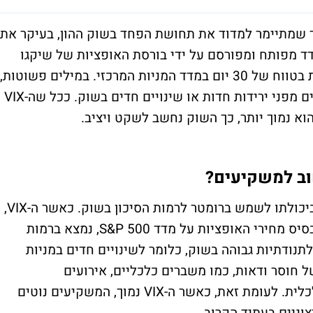
הוא מדד שמתיימר למדוד את תחושת הפחד בשוק ההון, בעיקר את
ודתיות הצפויה במדד S&P 500. המדד מפותח ומפורסם על ידי בורסת האופציות של שיקגו
(CBOE) ומשמש ככלי למדידת תנודות צפויות בטווח של 30 יום במדד המניות המרכזי. במילים פשוטות,
מדד ה-VIX מבטא עד כמה המשקיעים חוששים מפני ירידות חדות או שינויים חדים בשוק. ככל שה-VIX
הוא נמוך יותר, כך השוק נחשב לשקט ויציב.
החשיבות של מדד ה-VIX למשקיעים טמונה ביכולתו לשמש ברומטר לרמות הסיכון בשוק. כאשר ה-VIX,
המודד את התנודתיות הצפויה של השוק על בסיס מחירי האופציות על מדד S&P 500, נמצא ברמות
ודתיות גבוהה בשוק, כלומר לשינויים חדים במניות
ל חוסר ודאות, כמו משברים כלכליים, אירועים
גיאופוליטיים או תקופות של חוסר יציבות כלכלית. לעומת זאת, כאשר ה-VIX נמוך, המשקיעים נוטים