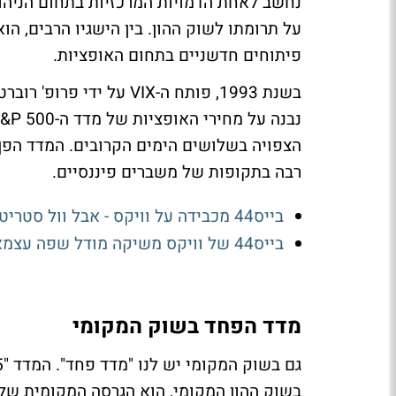
נחשב לאחת הדמויות המרכזיות בתחום הניהול
על תרומתו לשוק ההון. בין הישגיו הרבים, ה
פיתוחים חדשניים בתחום האופציות.
בשנת 1993, פותח ה-VIX ע
הצפויה בשלושים הימים הקרובים. המדד הפך
רבה בתקופות של משברים פיננסיים.
בייס44 מכבידה על וויקס - אבל וול סטריט סלחנית בטרום: המניה מטפסת 7%
בייס44 של וויקס משיקה מודל שפה עצמאי לפיתוח אפליקציות
מדד הפחד בשוק המקומי