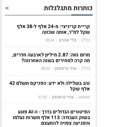
כותרות מתגלגלות
קריית קריניצי: מ-24 אלף ל-38 אלף
שקל למ״ר, אותה שכונה
נדל"ן
צלי אהרון
08:34
|
|
מרום נווה: 2.87 מיליון לארבעה חדרים,
מה קרה למחירים בשנה האחרונה?
נדל"ן
עוזי גרסטמן
08:33
|
|
נהג בשלילה ולא ידע: הפניקס תשלם 42
אלף שקל
משפט
עוזי גרסטמן
07:42
|
|
הפיטורים הגדולים בדרך - ה-AI פוגע
בשוק העבודה: 113 אלף משרות נעלמו
והפגיעה צפויה להתעצם