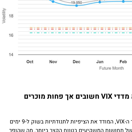
ה-VIX9D הוא גרסה לטווח קצר מאוד של מדד ה-VIX, המודד את הציפיות לתנודתיות בשוק ל-9 ימים
של תחושות המשקיעים בטווח הקצר ביותר, מה שהופך