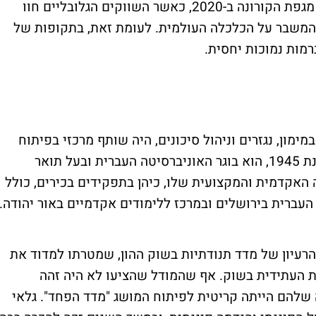
ה-VIX חווה עליות חדות גם במהלך התפרצות מגפת הקורונה ב-2020, כאשר השווקים הגלובליים חוו
משבר על הכלכלה העולמית. לעומת זאת, בתקופות של
ימון, נגזרים וניהול סיכונים, היה שותף מרכזי בפיתוח
הרעיון למדד VIX. גלאי, שנולד בירושלים בשנת 1945, הוא בוגר האוניברסיטה העברית ובעל תואר
 האקדמית והמקצועית שלו, כיהן בתפקידים בכירים, כולל
עברית בירושלים ובמרכז ללימודים אקדמיים באור יהודה.
ונה את הרעיון של מדד תנודתיות בשוק ההון, שמטרתו למדוד את
ת העתידית בשוק. אף שהמודל שהציעו לא היה זהה
 שלהם הייתה קריטית לפיתוח המושג "מדד הפחד". גלאי