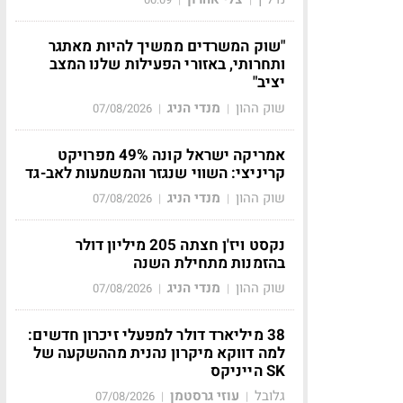
"שוק המשרדים ממשיך להיות מאתגר
ותחרותי, באזורי הפעילות שלנו המצב
יציב"
שוק ההון
מנדי הניג
07/08/2026
|
|
אמריקה ישראל קונה 49% מפרויקט
קריניצי: השווי שנגזר והמשמעות לאב-גד
שוק ההון
מנדי הניג
07/08/2026
|
|
נקסט ויז'ן חצתה 205 מיליון דולר
בהזמנות מתחילת השנה
שוק ההון
מנדי הניג
07/08/2026
|
|
38 מיליארד דולר למפעלי זיכרון חדשים:
למה דווקא מיקרון נהנית מההשקעה של
SK הייניקס
גלובל
עוזי גרסטמן
07/08/2026
|
|