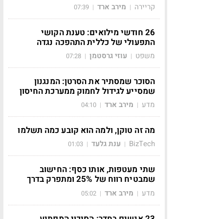
קריירה
מירב ארד
07:39
|
|
26 חודשי מילואים: טענת הקושי
התפעולי של כללית התהפכה נגדה
משפט
עוזי גרסטמן
07:28
|
|
הסוכר שמסתיר את הסרטן: המנגנון
שמסייע לגידול לחמוק ממערכת החיסון
מדע
מירב ארד
04:10
|
|
מה זה טוקן, ולמה הוא קובע כמה תשלמו
BizTech
ענת גלעד
01:03
|
|
שתי מעטפות, אותו כסף: החישוב
שמבטיח רווח של 25% ומתפרק בדרך
מדע
מירב ארד
05:02
|
|
23 אנשים בחדר: הסיכוי המפתיע