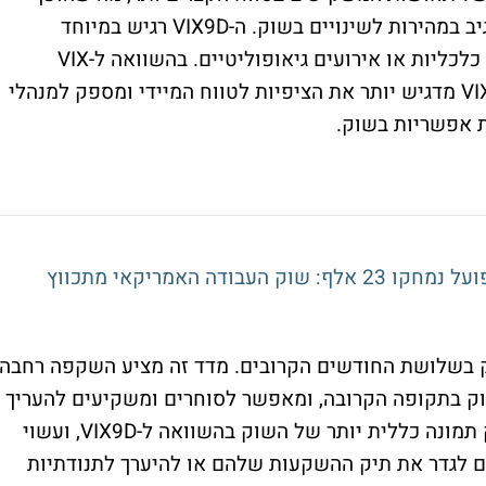
אותו לכלי חיוני עבור סוחרים המעוניינים להגיב במהירות לשינויים בשוק. ה-VIX9D רגיש במיוחד
לאירועים פתאומיים כמו דיווחי רווח, הכרזות כלכליות או אירועים גיאופוליטיים. בהשוואה ל-VIX
המסורתי, שמתמקד בטווח של 30 יום, ה-VIX9D מדגיש יותר את הציפיות לטווח המיידי ומספק למנהלי
ות אפשריות בשוק.
ת בשוק בשלושת החודשים הקרובים. מדד זה מציע השקפה רחבה
וק בתקופה הקרובה, ומאפשר לסוחרים ומשקיעים להעריך
את הסיכונים בטווח הבינוני. ה-VIX3M מספק תמונה כללית יותר של השוק בהשוואה ל-VIX9D, ועשוי
ם לגדר את תיק ההשקעות שלהם או להיערך לתנודתיות