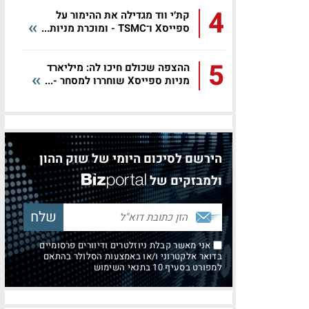
4
קת׳י ווד מגדילה את ההימור על
ספייסX ו־TSMC - ומוכרת מניות...
5
ההצפה שכולם חיכו לה: מיליארד
מניות ספייסX שוחררו למסחר -...
הירשם לסיכום היומי של שוק ההון
ולמבזקים של
אני מאשר קבלת ניוזלטרים ודיוורים פרסומיים
בדואר אלקטרוני ו/או באמצעות הסלולר בהתאם
למפורט בסעיף 10 בתנאי השימוש