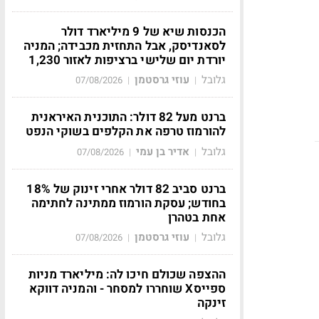
הכנסות שיא של 9 מיליארד דולר
לסאנדיסק, אבל התחזית מכבידה; המניה
יורדת יום שלישי ברציפות לאזור 1,230
גלובל
עוזי גרסטמן
07/08/2026
|
|
ברנט מעל 82 דולר: התוכנית האיראנית
להורמוז טרפה את הקלפים בשוקי הנפט
גלובל
אדיר בן עמי
07/08/2026
|
|
ברנט סביב 82 דולר אחרי זינוק של 18%
בחודש; עסקת הורמוז ממתינה לחתימה
אחת בטהרן
גלובל
עוזי גרסטמן
07/08/2026
|
|
ההצפה שכולם חיכו לה: מיליארד מניות
ספייסX שוחררו למסחר - והמניה דווקא
זינקה