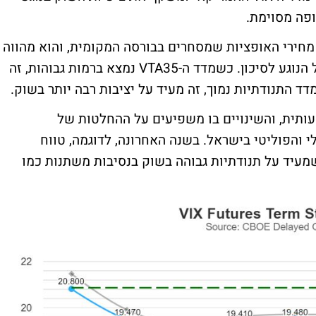
פה מסוימת.
חירי האופציות שמסחרים בבורסה המקומית, והוא מהווה
כלי שימושי למעקב אחרי תחושות השוק בכל הנוגע לסיכון. כשמדד ה-VTA35 נמצא ברמות גבוהות, זה
ד התנודתיות נמוך, זה מעיד על יציבות רבה יותר בשוק.
ותית, והשינויים בו משפיעים על ההחלטות של
והפוליטי בישראל. בשנה האחרונה, לדוגמה, טווח
 המדד נע בין 6.65 ל-35.36, מה שמעיד על תנודתיות גבוהה בשוק בנסיבות משתנות​ כמו