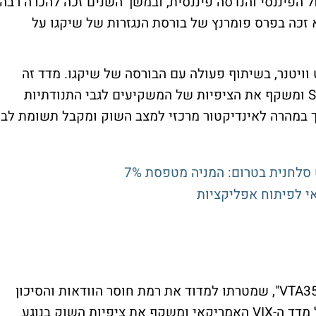
 הפיננסי והנדסה פיננסית, ובמשך השנים זכה להכרה רבה
וא זכה בפרס פומרנץ של בורסת הנגזרות של שיקגו על
ל ידי פרופ' רוברט וויטנר, בשיתוף פעולה עם הבורסה של שיקגו. מדד זה
נבנה על מחירי האופציות של מדד ה-S&P 500 ומשקף את הציפיות של המשקיעים לגבי התנודתיות
 במהרה לאינדיקטור מרכזי למצב השוק ומקבל תשומת לב
גם בשוק המקומי יש לנו "מדד פחד". המדד "VTA35", שמטרתו למדוד את רמת חוסר הוודאות והסיכון
בשוק ההון המקומי, הוא הגרסה המקומית של מדד ה-VIX האמריקאי ומשקף את ציפיות השוק בנוגע