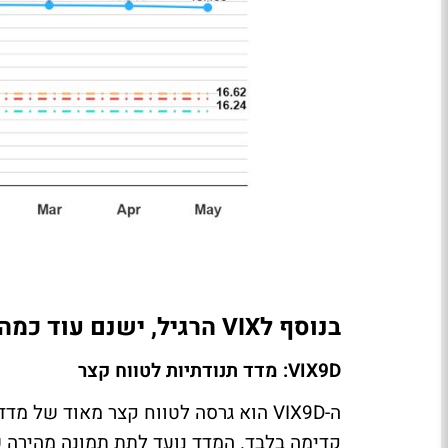
בנוסף לVIX הרגיל, ישנם עוד כמה מדדי VIX חשובים אך פחות מוכרים
VIX9D: מדד תנודתיות לטווח קצר
קדימה בלבד. המדד נועד לתת תמונה מהירה 