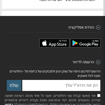
הורדת אפליקציה
הרשמה לדיוור
הירשם לסיכום היומי של שוק ההון ולמבזקים של ביזפורטל - ניוזלטרים
חובה לכל משקיע
אני מאשר קבלת שני ניוזלטרים, אשר כל אחד מהווה רשימת תפוצה
נפרדת, בנושאים סיכום יומי והתראות חמות וקבלת דיוורים פרסומיים
בדואר אלקטרוני ו/ או באמצעות הסלולר בהתאם למפורט בסעיף 10
בתנאי