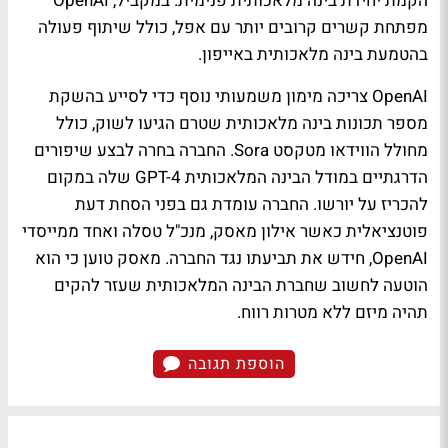
הקמת יחידת בינה מלאכותית פנימית. במקביל, OpenAI
מפתחת קשרים קרובים יותר עם אפל, כולל שיתוף פעולה
בהטמעת בינה מלאכותית באייפון.
OpenAI צריכה מימון משמעותי נוסף כדי לסייע בהשקת
מספר תכונות בינה מלאכותית שטרם הגיעו לשוק, כולל
מחולל הווידאו מטקסט Sora. החברה בחרה לבצע שיפורים
הדרגתיים במודל הבינה המלאכותית GPT-4 שלה במקום
להכריז על יורשו. החברה עומדת גם בפני הסחת דעת
פוטנציאלית כאשר אילון מאסק, מנכ"ל טסלה ואחד ממייסדי
OpenAI, חידש את תביעתו נגד החברה. מאסק טוען כי הוא
הוטעה לחשוב שחברת הבינה המלאכותית שעזר להקים
תהיה מיזם ללא מטרות רווח.
הוספת תגובה