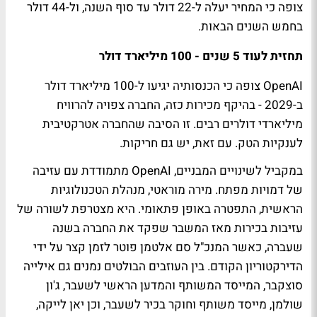
צופה כי המחיר יעלה ל-22 דולר עד סוף השנה, ול-44 דולר
בחמש השנים הבאות.
תחזית לעוד 5 שנים - 100 מיליארד דולר
OpenAI צופה כי הכנסותיה יגיעו ל-100 מיליארד דולר
ב-2029 - בהיקף מכירות כזה, החברה צפויה להרוויח
מיליארדי דולרים רבים. זו הסיבה שהחברה אטרקטיבית
לענקיות הטק. עם זאת, יש גם חריקות.
במקביל לשינויים המבניים, OpenAI מתמודדת עם עזיבה
של דמויות מפתח. מירה מוראטי, מנהלת הטכנולוגיות
הראשית, התפטרה באופן פתאומי. היא מצטרפת לשורה של
עזיבות בכירות מאז המשבר שפקד את החברה בשנה
שעברה, כאשר המנכ"ל סם אלטמן פוטר לזמן קצר על ידי
הדירקטוריון הקודם. בין העוזבים הבולטים נמנים גם אילייה
סוצקבר, המייסד המשותף והמדען הראשי לשעבר, ג'ון
שולמן, מייסד משותף וחוקר בכיר לשעבר, וכן יאן לייקה,