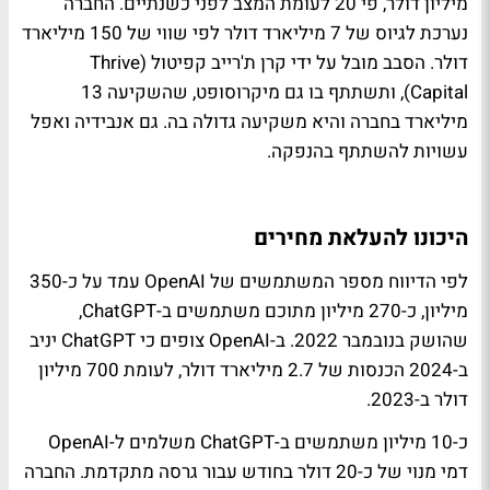
מיליון דולר, פי 20 לעומת המצב לפני כשנתיים. החברה
נערכת לגיוס של 7 מיליארד דולר לפי שווי של 150 מיליארד
דולר. הסבב מובל על ידי קרן ת'רייב קפיטול (Thrive
Capital), ותשתתף בו גם מיקרוסופט, שהשקיעה 13
מיליארד בחברה והיא משקיעה גדולה בה. גם אנבידיה ואפל
עשויות להשתתף בהנפקה.
היכונו להעלאת מחירים
לפי הדיווח מספר המשתמשים של OpenAI עמד על כ-350
מיליון, כ-270 מיליון מתוכם משתמשים ב-ChatGPT,
שהושק בנובמבר 2022. ב-OpenAI צופים כי ChatGPT יניב
ב-2024 הכנסות של 2.7 מיליארד דולר, לעומת 700 מיליון
דולר ב-2023.
כ-10 מיליון משתמשים ב-ChatGPT משלמים ל-OpenAI
דמי מנוי של כ-20 דולר בחודש עבור גרסה מתקדמת. החברה