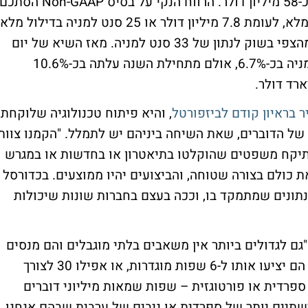
14%) בעוד שהאנליסטים ציפו להכנסות של כ-58 מיליון דולר. הרווח הנקי על בסיס Non-GAAP הסתכ
בכ-13 מיליון דולר, או 37 סנט למניה בדילול מלא, לעומת 7.8 מיליון דולר או 25 סנט למניה בדילול מלא
בתקופה המקבילה - עלייה של כ-67% וגבוה מהצפי בשוק לנתון של 33 סנט למניה. מאז השיא של יום
שלישי בו דיווחה על תוצאות הרבעון, ירדה המניה בכ-6.7%, אולם מתחילת השנה עלתה בכ-10.6%
רד דולר.
 בראיון קודם לביזפורטל
, והיא פיתוח טכנולוגיה שלוקחת
 של הדוברים, שאת השיחה ביניהם יש לתמלל. "הקמנו צוות
ם תיקח משפטים שהוקלטו בתיאטרון או בחדשות או במגרש
 כולם בצורה שטוחה, והביצועים יהיו ממוצעים. בכדורסל
 נתונים שמתמקד בו, וככה בעצם בחברות שונות שיכולות
"גם לגדולים ביותר אין משאבים בלתי מוגבלים והם מנסים
להיות אופטימליים". "אם יש להם פתרון טוב, הם יציעו אותו ל-6 שפות מוגדרות, או אפילו 30 לצורך
ספרדית או פורטוגזית – שפות שמאות מיליוני דוברים
שתיים יותר של ספרדית או ניבים של ערבית שבהם אנחנו