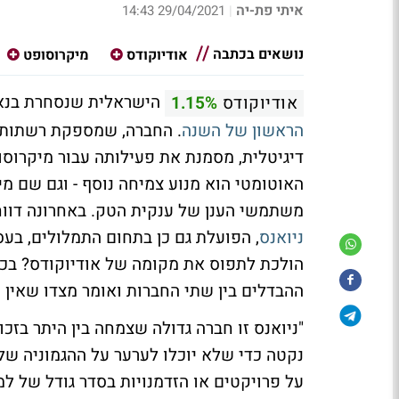
איתי פת-יה
29/04/2021 14:43
|
נושאים בכתבה
אודיוקודס
מיקרוסופט
הישראלית שנסחרת בנ
אודיוקודס
1.15%
הראשון של השנה
. החברה, שמספקת רשתות ק
דיגיטלית, מסמנת את פעילותה עבור מיקרוסו
האוטומטי הוא מנוע צמיחה נוסף - וגם שם 
משתמשי הענן של ענקית הטק. באחרונה דווח
ניואנס
הולכת לתפוס את מקומה של אודיוקודס? בכל
ההבדלים בין שתי החברות ואומר מצדו שאין 
"ניואנס זו חברה גדולה שצמחה בין היתר ב
נקטה כדי שלא יוכלו לערער על ההגמוניה של