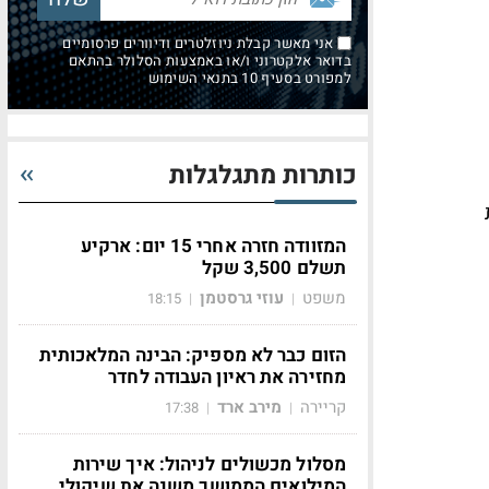
ם
אני מאשר קבלת ניוזלטרים ודיוורים פרסומיים
בדואר אלקטרוני ו/או באמצעות הסלולר בהתאם
למפורט בסעיף 10 בתנאי השימוש
כותרות מתגלגלות
המזוודה חזרה אחרי 15 יום: ארקיע
תשלם 3,500 שקל
משפט
עוזי גרסטמן
18:15
|
|
הזום כבר לא מספיק: הבינה המלאכותית
מחזירה את ראיון העבודה לחדר
קריירה
מירב ארד
17:38
|
|
מסלול מכשולים לניהול: איך שירות
המילואים הממושך משנה את שיקולי