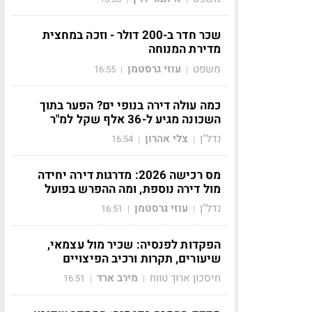
שכר חדר ב-200 דולר - וזכה במחצית
מדירת המנוחה
משפט
עוזי גרסטמן
16:55
|
|
כמה עולה דירה בנופי ים? הפער בתוך
השכונה מגיע ל-36 אלף שקל למ"ר
נדל"ן
צלי אהרון
16:54
|
|
מס רכישה 2026: מדרגות דירה יחידה
מול דירה נוספת, ומה ההפרש בפועל
נדל"ן
עוזי גרסטמן
16:51
|
|
הפקדות לפנסיה: שכיר מול עצמאי,
שיעורים, תקרות ורכיב הפיצויים
חיסכון ארוך טווח
מירב ארד
16:51
|
|