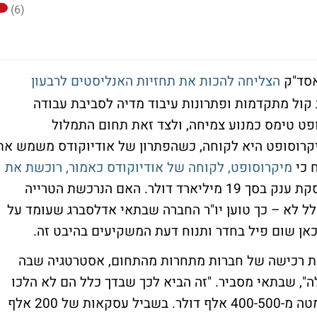
(6)
אסד"ק
הצליחה להכות את תחזיות האנליסטים לרבעון
ול מתקדמות ופתרונות עיבוד מדיה לסביבת עבודה
פט טימס כמנוע צמיחה, ולצד זאת תחום התמלול
מיקרוסופט היא לקוחה, כשהפתרון של אודיוקודס משמש את
 כי
מיקרוסופט, לקוחה של אודיוקודס כאמור, רוכשת את
, הפועלת גם כן בתחום התמלולים, בעסקת ענק בסך 19 מיליארד דולר. האם הנרכשת הטרייה
ל לא – כך טוען יו"ר החברה שבתאי אדלסברג שעומד על
כאן שום פיל בחדר ותנוח דעת המשקיעים בהיבט זה.
זכות רכישה של חברות מתחרות מהתחום, אסטרטגיה שבה
ה", שבתאי מסביר. "זה הביא לכך שבדך כלל הם לא הלכו
על פרויקטים או הזדמנויות בסדר גודל של למטה מ-400-500 אלף דולר. בשביל עסקאות של 200 אלף