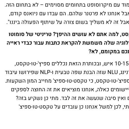
מוד עם מיקרוסופט בתחומים מסוימים – לא בתחום הזה.
ל אנחנו לא פרטנר שלהם. הם עבדו עם ניואנס קודם,
אבל זה לא משליך בשום צורה על שיתוף הפעולה ביננו".
סט, למה אתם לא עושים ההיפך? טריניטי של סומוטו
וגיה שלה משמשת להקראת כתבות עבור כבדי ראייה
כם במקומם, לא?
"הצוות שלנו בתחום הקוגניטיב סרוויסז כולל 10-15 איש, ובכותרת הזאת נכללים ספיץ'-טו-טקסט,
טקסט-טו-ספיצ' ועוד טכנולוגיות כמו משין לרנינג, NLU שזה הבנת שפה טבעית ו-NLP שפירושו עיבוד
יצ'-טו-טקסט, כי טקסט-טו-ספיצ' מחייב המון השקעות.
יישומים כאלה, אנחנו מוציאים את זה החוצה לספקים
ם ואין סיבה שנעשה את זה לבד. מתי כן נשקיע בזה?
י, לכן למשל אנחנו כן עובדים על טקסט-טו-ספיצ'