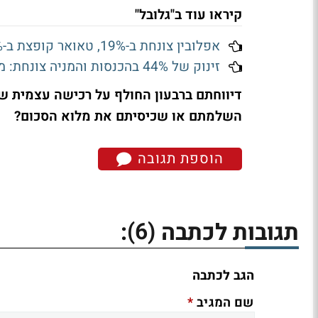
קיראו עוד ב"גלובל"
אפלובין צונחת ב-19%, טאואר קופצת ב-9%; מגמה מעורבת בוול סטריט
זינוק של 44% בהכנסות והמניה צונחת: מה הטריד את וול סטריט בדוחות של ווסטרן דיגיטל?
השלמתם או שכיסיתם את מלוא הסכום?
הוספת תגובה
(6)
תגובות לכתבה
:
הגב לכתבה
*
שם המגיב