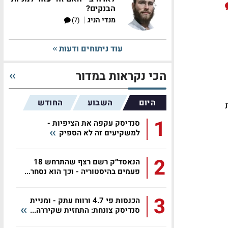
הבנקים?
|
מנדי הניג
(7)
עוד ניתוחים ודעות
הכי נקראות במדור
היום
השבוע
החודש
1
סנדיסק עקפה את הציפיות -
למשקיעים זה לא הספיק
2
הנאסד״ק רשם רצף שהתרחש 18
פעמים בהיסטוריה - וכך הוא נסחר...
3
הכנסות פי 4.7 ורווח עתק - ומניית
סנדיסק צונחת: התחזית שקיררה...