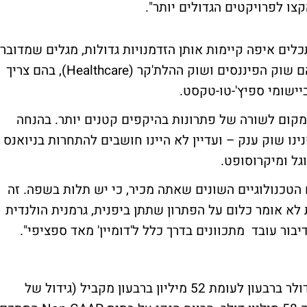
ו לפרויקטים הגדולים יותר".
לים איפה קיימות אותן הזדמנויות גדולות, מגלים שמדובר
בשני שווקים שבהם החברה ממוקדת, ואלה הם שוק הפיננסים ושוק ההלת'קר (Healthcare), בהם צריך
יישומי ספיץ'-טו-טקסט.
 מקום לשורה של פתרונות בהיקפים קטנים יותר. בהנחה
נו שוק ענק – ועדיין לא היינו חושבים להתחרות בניואנס
וגל ומיקרוסופט.
הטכנולוגיים השונים שאתה מכיר, כי יש תלות בשפה. זה
לא אומר כלום על הפתרון שתתן ביפנית, גרמנית הולנדית
יבור עובד מתכוונים בדרך כלל ל'דומיין' מאד ספציפי".
אודיוקודס דיווחה על הכנסות של 59 מיליון דולר ברבעון לעומת 52 מיליון ברבעון מקביל (גידול של