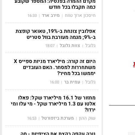
מקדם ההמרה בפנסיה: המספר שקובע
כמה תקבלו בכל חודש
חיסכון ארוך טווח
מירב ארד
16:33
|
|
אפלובין צונחת ב-19%, טאואר קופצת
ב-9%; מגמה מעורבת בוול סטריט
גלובל
צוות גלובל
18:07
|
|
היום זה קורה: מיליארד מניות ספייס X
משתחררות למסחר. האם העובדים
יממשו בכל מחיר?
גלובל
עמית בר
16:00
|
|
מחזור של 16.1 מיליארד שקל: פאלו
אלטו עם 1.3 מיליארד שקל - מי עלו ומי
ירדו?
שוק ההון
מערכת ביזפורטל
16:53
|
|
נובה עקפה בקצת את הציפיות - מה