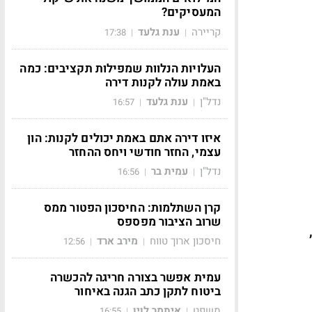
המעסיקים?
קריירה
ענת גלעד
17:38
|
|
העלויות הנלוות שמפילות תקציבים: כמה
באמת עולה לקנות דירה
נדל"ן
ענת גלעד
16:57
|
|
איזו דירה אתם באמת יכולים לקנות: הון
עצמי, החזר חודשי ויחס ההחזר
נדל"ן
עמית בר
16:56
|
|
קרן השתלמות: החיסכון הפטור ממס
שרוב הציבור מפספס
חיסכון ארוך טווח
מירב ארד
12:56
|
|
עמית אפשר בצורה חריגה להכשרה
ביטוח לתקן כתב הגנה באיחור
משפט
איתמר לוין
16:55
|
|