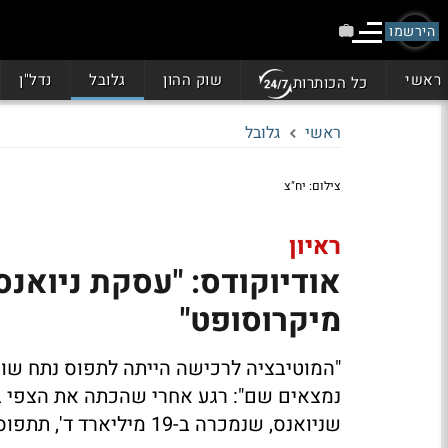
הירשמו
ראשי
שוק ההון
גלובל
נדל"ן
כל הכותרות
ראשי
גלובל
צילום: יח"צ
ראיון
אודיוקודס: "עסקת ניואנס
מיקרוסופט"
"המוטיבציה לרכישה הייתה לתפוס נתח שוק 
נמצאים שם": רגע אחרי שהכתה את הצפי ב
שניואנס, שנמכרה ב-19 מיליארד ד', תתפוס את מקומה אצל ענקית הטק