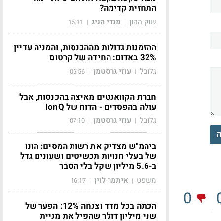
התחזית קדימה?
שוק ההון
מנדי הניג
15:11
|
|
ההזמנות גדולות מההכנסות, והמניה עדיין
32% באדום: החידה של קרטוס
גלובל
עוזי גרסטמן
06:56
|
|
חברת הקוואנטים מאיצה בהכנסות, אבל
עולה בהפסדים - הדוח של IonQ
גלובל
עוזי גרסטמן
07:10
|
|
ה
ביהמ"ש מצדיק את רשות המסים: הונו
של בעלי חנויות תכשיטים ושעונים גדל
ב-5.6 מיליון שקל בלי הסבר
משפט
איתמר לוין
16:17
|
|
0
הכתה בכל מדד וצנחה 12%: הפער של
שני מיליון דולר שהפיל את מניית