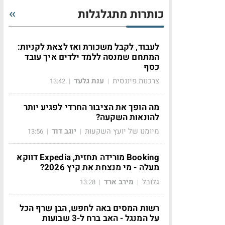
כותרות מתגלגלות
לעבוד, לקבל משכורת ואז לצאת לקניות:
המתחם שמנסה ללמד ילדים איך עובד
כסף
צרכנות פיננסית
ענת גלעד
13:42
|
|
מה הופך את הציבור החרדי לפגיע יותר
להונאות השקעה?
מיומנו של יועץ השקעות
יוגב דוד
13:56
|
|
Booking מורידה תחזית, Expedia דווקא
מעלה - מי מנצחת את קיץ 2026?
גלובל
מירב ארד
13:28
|
|
רשות המסים באה לחפש, הבן שרף הכל
על המנגל - האב ברח ל-3 שבועות