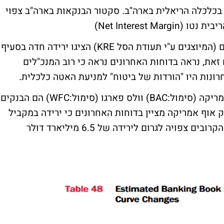
בכלכלה הריאלית בארה"ב. סקטור הבנקאות בארה"ב צפוי
Net Interest )
נציין הבנקים בארה"ב ובפרט הבנקים האזוריים (המיוצגים ע"י תעודת הסל KRE) הציגו ירידה חדה בסעיף
לך החודשים האחרונים של 2019. עם זאת, נראה בדוחות האחרונים נראה כי רוב המנכ"לים
רונות היו "הורדות של ביטוח" למניעת האטה כלכלית.
מבחינת הבנקים הגדולים בארה"ב, בנק אוף אמריקה (סימול:BAC) וולס פארגו (סימול:WFC) הם הבנקים
ק אוף אמריקה מציין בדוחות האחרונים כי ירידה במקביל
של העקומה ב-100 נק' בסיס ב-12 החודשים הקרובים צפויה לגרום לירידה של 6.5 מיליארד דולר