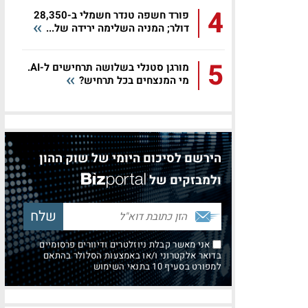
4
פורד חשפה טנדר חשמלי ב-28,350
דולר; המניה השלימה ירידה של...
5
מורגן סטנלי בשלושה תרחישים ל-AI.
מי המנצחים בכל תרחיש?
הירשם לסיכום היומי של שוק ההון
ולמבזקים של
אני מאשר קבלת ניוזלטרים ודיוורים פרסומיים
בדואר אלקטרוני ו/או באמצעות הסלולר בהתאם
למפורט בסעיף 10 בתנאי השימוש