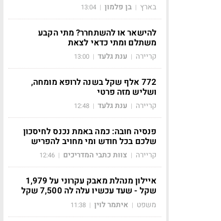
בארץ
בן פלמון
13:04
|
|
להישאר או להשתחרר? מתי הקבע
משתלם ומתי כדאי לצאת
קריירה
ענת גלעד
13:00
|
|
772 אלף שקל בשנה לרופא מומחה,
ושליש מזה פרטי
קריירה
ענת גלעד
12:48
|
|
פנסיה חובה: כמה באמת נכנס לחיסכון
שלכם בכל חודש ומי מחויב להפריש
קריירה
צוות כתבי המדריכים
12:46
|
|
איילון מנהלת מאבק עקרוני על 1,979
שקל - שעד עכשיו עלה לה 7,500 שקל
משפט
איתמר לוין
11:38
|
|