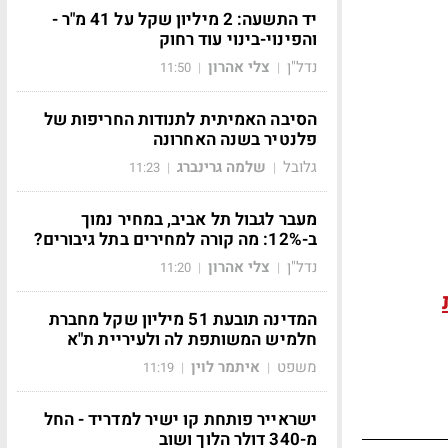
יד התשעה: 2 מיליון שקל על 41 מ"ר -
והפינוי-בינוי עוד רחוק
נדל"ן
צלי אהרון
11:50
|
|
הסיבה האמיתית לתנודות החריפות של
פלנטיר בשנה האחרונה
גלובל
שלמה גרינברג
11:23
|
|
מעבר לגבול תל אביב, במחיר נמוך
ב-12%: מה קורה למחירים בתל גיבורים?
נדל"ן
צלי אהרון
11:20
|
|
המדינה תובעת 51 מיליון שקל מחברת
חלמיש המשותפת לה ולעיריית ת"א
משפט
איתמר לוין
11:19
|
|
ישראייר פותחת קו ישיר למדריד - החל
מ-340 דולר הלוך ושוב