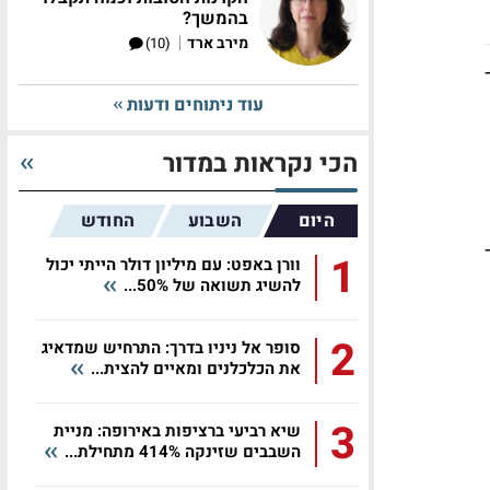
בהמשך?
|
מירב ארד
(10)
עוד ניתוחים ודעות
הכי נקראות במדור
היום
השבוע
החודש
1%. נזכיר
1
וורן באפט: עם מיליון דולר הייתי יכול
להשיג תשואה של 50%...
2
סופר אל ניניו בדרך: התרחיש שמדאיג
את הכלכלנים ומאיים להצית...
3
שיא רביעי ברציפות באירופה: מניית
השבבים שזינקה 414% מתחילת...