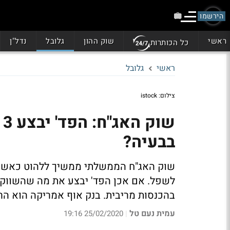
הירשמו
ראשי
שוק ההון
גלובל
נדל"ן
כל הכותרות
ראשי
גלובל
צילום: istock
ש
בבעיה?
שוק האג"ח הממשלתי ממשיך ללהוט כאשר 
לשפל. אם אכן הפד' יבצע את מה שהשווקים
בהכנסות מריבית. בנק אוף אמריקה הוא הר
עמית נעם טל
25/02/2020 19:16
|