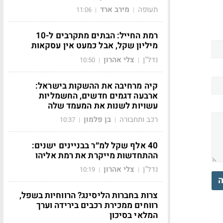
תעופה
מירב ארד
11:06
|
|
רמת החייל: הבתים מתקרבים ל-10
מיליון שקל, אבל כמעט אין עסקאות
נדל"ן
צלי אהרון
10:50
|
|
קיה מרחיבה את ההשקות בישראל:
ארבעה דגמים חדשים, החשמליות
עשויות לשנות את המעמד שלה
רכב ותחבורה
בן פלמון
10:37
|
|
40 אלף שקל למ״ר בבניינים ישנים:
ההתחדשות מייקרת את רמת אליהו
נדל"ן
צלי אהרון
10:19
|
|
ה
צרות בחברות הליסינג? הרווחיות בשפל,
רווחים ממכירת רכבים בירידה וערך
המלאי בסיכון