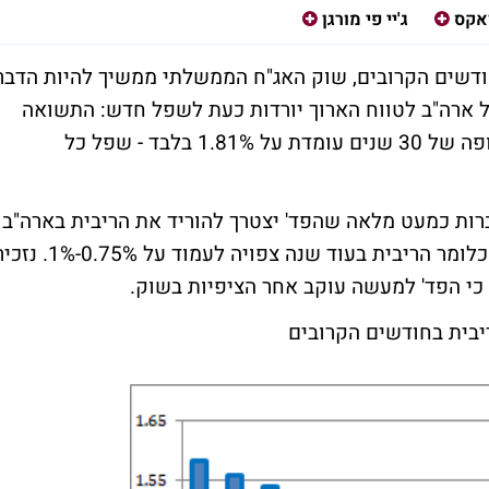
זאקס
ג'יי פי מורגן
שים הקרובים, שוק האג"ח הממשלתי ממשיך להיות הדבר
ל ארה"ב לטווח הארוך יורדות כעת לשפל חדש: התשואה
ל-10 שנים עומדת עת 1.33%, התשואה לתקופה של 30 שנים עומדת על 1.81% בלבד - שפל כל
ות כמעט מלאה שהפד' יצטרך להוריד את הריבית בארה"ב
עוד 3 פעמים במהלך 12 החודשים הקרובים, כלומר הריבית בעוד שנה צפויה לעמוד על 0.75%-