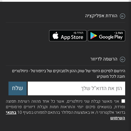
הורדת אפליקציה
הרשמה לדיוור
הירשם לסיכום היומי של שוק ההון ולמבזקים של ביזפורטל - ניוזלטרים
חובה לכל משקיע
אני מאשר קבלת שני ניוזלטרים, אשר כל אחד מהווה רשימת תפוצה
נפרדת, בנושאים סיכום יומי והתראות חמות וקבלת דיוורים פרסומיים
בדואר אלקטרוני ו/ או באמצעות הסלולר בהתאם למפורט בסעיף 10
בתנאי
השימוש