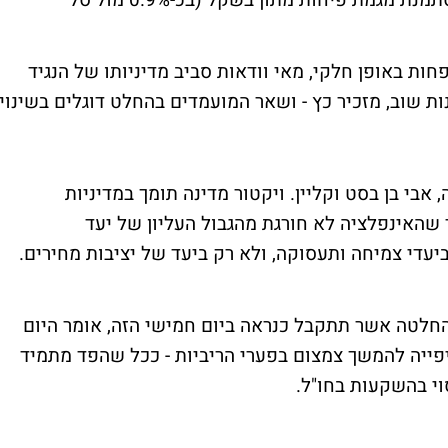
ושות', כי כפי שהוא צפה, בתחילת החודש מסתמנת מגמת פיחות מתון בשקל (בכ-0.9% מול סל
פחות באופן חלקי, מאי וודאות סביב מדיניותו של הנגיד
ות שוב, מזכיר כץ - ושאר המועמדים בהחלט דוגלים בשינוי
 אבי בן בסט וקליין. ויקטור מדינה תומך במדיניות
 שהאינפלציה לא חורגת מהגבול העליון של יעד
ביעדי צמיחה ותעסוקה, ולא רק ביעד של יציבות מחירים.
חלטה אשר תתקבל כנראה ביום חמישי הזה, אומר היום
פייה להמשך צמצום בפערי הריביות - ככל שהפד מתמיד
י בהשקעות בחו"ל.