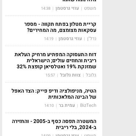
משפט
עוזי גרסטמן
14:38
|
|
קריית מטלון בפתח תקווה - מספר
עסקאות מצומצם, מה המחירים?
נדל"ן
עוזי גרסטמן
14:19
|
|
דוח התעסוקה המפתיע מרחיק העלאת
ריבית והחוזים עולים; הישראלית
שמזנקת 19% ואטלסיאן קופצת 32%
גלובל
צוות גלובל
15:57
|
|
הטיה, מניפולציה ודיפ פייק: הצד האפל
של הבינה המלאכותית
BizTech
עמית בר
14:10
|
|
המשטרה תפסה כסף ב-2005 - והחזירה
ב-2024, בלי ריבית
משפט
עוזי גרסטמן
14:09
|
|