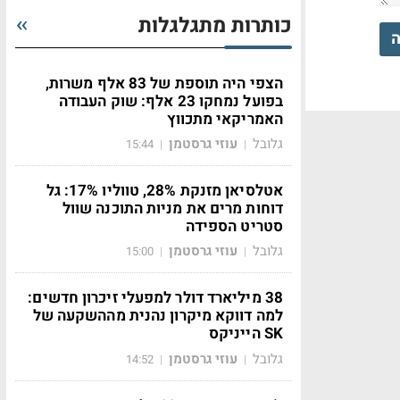
כותרות מתגלגלות
ה
הצפי היה תוספת של 83 אלף משרות,
בפועל נמחקו 23 אלף: שוק העבודה
האמריקאי מתכווץ
גלובל
עוזי גרסטמן
15:44
|
|
אטלסיאן מזנקת 28%, טווליו 17%: גל
דוחות מרים את מניות התוכנה שוול
סטריט הספידה
גלובל
עוזי גרסטמן
15:00
|
|
38 מיליארד דולר למפעלי זיכרון חדשים:
למה דווקא מיקרון נהנית מההשקעה של
SK הייניקס
גלובל
עוזי גרסטמן
14:52
|
|