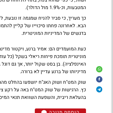
המטבעות, וכ-1.9% מול הדולר).
כך מעריך, כי סביר להניח שמגמה זו נובעת, ל
הבא. לאחרונה פחתו סיכוייו של קליין להתמנ
בדגשים של המדיניות המוניטרית.
כעת המועמדים הם: אמיר ברנע, ויקטור מדינה,
מוניטרית תומכת פיחות ריאלי בשקל (כל עוד
האינפלציה). בן בסט שקול יותר, אך גם דוגל 
מדיניותו של ברנע עדיין לא ברורה.
שוק המט"ח ושוק האג"ח יושפעו בהחלט מהה
כץ. הרגישות של שוק המט"ח באה על רקע צי
בהעלאת ריבית, והשפעת השוואת תנאי המיסו
הוספת תגובה