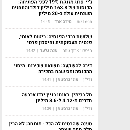
ג'יי-פרוג מזנקת 19% לפני הפתיחה:
הכנסות של 163.8 מיליון דולר והתחזית
השנתית עולה ב-20 מיליון
BizTech
מירב ארד
14:45
|
|
שלושת רבדי הפנסיה: ביטוח לאומי,
פנסיה תעסוקתית וחיסכון פרטי
חיסכון ארוך טווח
ענת גלעד
14:42
|
|
דירה להשקעה: תשואת שכירות, מיסוי
ההכנסה ומס שבח במכירה
נדל"ן
עוזי גרסטמן
14:41
|
|
תל בנימין: באותו בניין ירדו ארבעה
חדרים מ-4.12 ל-3.6 מיליון
נדל"ן
עוזי גרסטמן
14:39
|
|
טענה שהבטיח לה הכל - מומחה: לא הבין
מלה ממה שאמר