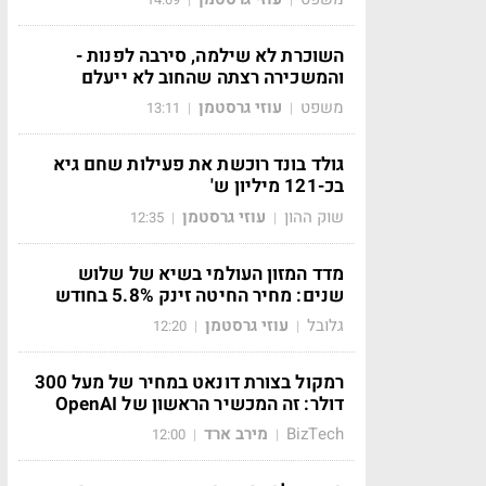
השוכרת לא שילמה, סירבה לפנות -
והמשכירה רצתה שהחוב לא ייעלם
משפט
עוזי גרסטמן
13:11
|
|
גולד בונד רוכשת את פעילות שחם גיא
בכ-121 מיליון ש'
שוק ההון
עוזי גרסטמן
12:35
|
|
מדד המזון העולמי בשיא של שלוש
שנים: מחיר החיטה זינק 5.8% בחודש
גלובל
עוזי גרסטמן
12:20
|
|
רמקול בצורת דונאט במחיר של מעל 300
דולר: זה המכשיר הראשון של OpenAI
BizTech
מירב ארד
12:00
|
|