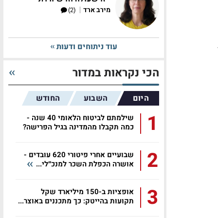
|
מירב ארד
(2)
עוד ניתוחים ודעות
הכי נקראות במדור
היום
השבוע
החודש
1
שילמתם לביטוח הלאומי 40 שנה -
כמה תקבלו מהמדינה בגיל הפרישה?
2
שבועיים אחרי פיטורי 620 עובדים -
אושרה הכפלת השכר למנכ״לי...
3
אופציות ב-150 מיליארד שקל
תקועות בהייטק: כך מתכננים באוצר...