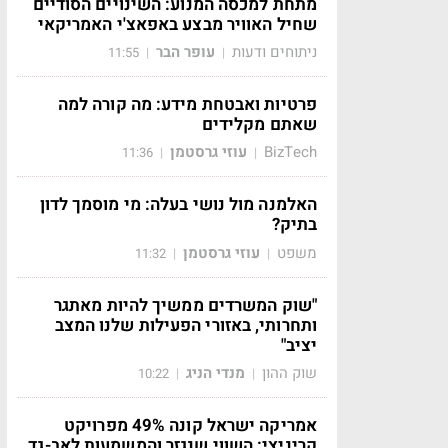
מתחת למכסה המנוע: השינויים הסודיים
שחיל האוויר מבצע באפאצ'י האמריקאי
ניתוחים ודעות
עופר הבר
11:55
|
|
פרטיות ואבטחת מידע: מה קורה למה
שאתם מקלידים
BizTech
עוזי גרסטמן
11:36
|
|
האלמנה מול נושי בעלה: מי מוסמך לדון
בתיק?
משפט
עוזי גרסטמן
11:32
|
|
"שוק המשרדים ממשיך להיות מאתגר
ותחרותי, באזורי הפעילות שלנו המצב
יציב"
שוק ההון
מנדי הניג
10:22
|
|
אמריקה ישראל קונה 49% מפרויקט
קריניצי: השווי שנגזר והמשמעות לאב-גד