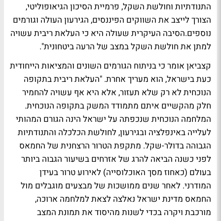
התנודתיות וחולשת השקל, פרמיית הסיכון הגיאופוליטי,
הצורך לייצב את השווקים הפיננסים, הגירעון העולה וגורמים
נוספים.הסיבה העיקרית שעולה היא כי העלאת ריבית עשויה
למתן את חולשת השקל במצב של הרעה ביטחונית".
קצביאן אומר כי בניתוח הגורמים השונים והמציאות הייחודית
כעת בישראל, הוא מעריך אחרת. "העלאת ריבית בתקופה
הנוכחית לא רק שלא תעזור, אלא היא אף עשויה להחמיר
חלק מהקשיים איתם מתמודד המשק בתקופה הנוכחית.
המלחמה הנוכחית שנכפתה על ישראל הינה הגורם המהותי
לעלייה באינפלציה ובגירעון, לחולשת הכלכלה והתנודתיות
הגבוהה בדולר-שקל. מתקפת הטרור הרצחנית של החמאס
לפני כשנה הביאה להרג של אזרחים בשיעור הגבוה ביותר
בעולם (כאחוז מסך האוכלוסייה) לאירוע טרור בעידן
המודרני. לאחר שנים ממושכות של מבצעים מוגבלים מול
החמאס מדינת ישראל נאלצה לצאת למלחמה ארוכה,
מורכבת ויקרה בכדי לשנות מהיסוד את תמונת המצב