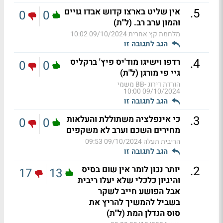
.
5
אין שליט בארצו קדוש אבדו גויים
0
0
והמון ערב רב. (ל"ת)
מלחמת קץ אחרית
09/10/2024 10:02
הגב לתגובה זו
.
4
רדפו וישיגו מוד'יס פיץ' ברקליס
0
0
גיי פי מורגן (ל"ת)
הורדת דירוג -BB משמי
09/10/2024 10:00
הגב לתגובה זו
.
3
כי אינפלציה משתוללת והעלאות
0
0
מחירים השכם וערב לא משקפים
הריבית תעלה
09/10/2024 09:53
הגב לתגובה זו
.
2
יותר נכון לומר אין שום בסיס
17
13
והיגיון כלכלי שלא יעלו ריבית
אבל הפושע חייב לשקר
בשביל להמשיך להריץ את
סוס הנדלן המת (ל"ת)