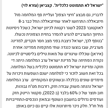
"ישראל לא תתמוטט כלכלית". קצביאן (עזרא לוי)
לדבריו, גם מבצע "חיצי הצפון" ועליית סף המלחמה מול
חיזבאללה התרחשו לאחר שחיזבאללה החל כבר ב-8
לאוקטובר 2023 לשגר רקטות לכיוון ישראל, כשכל ניסיונות
התיווך המערביים להגיע להסדר בחזית הצפונית נכשלו.
"בנוסף לכך, ישראל ניצבת בפני מצב חסר תקדים, למדינה
מערבית, שבו בוצעו כנגדה שתי מתקפות ממדינה אחרת
(איראן) שכללו שיגורים של מאות טילים בליסטיים לכיוונה.
נקודת הפתיחה של מדינת ישראל ערב המלחמה היתה די
חזקה ומדינת ישראל לא תתמוטט כלכלית בשל המלחמה.
בכל זאת חשוב לזכור כי למלחמה ישנם השפעות ניכרות על
מימדים שונים בכלכלה ובשווקים המקומיים. ערב המלחמה
ישראל נהנתה משוק עבודה חזק, רזרבות מט"ח גבוהות,
חוב-תוצר של כ-60% בלבד (ב-2022), סקטור הייטק חזק
ועודפים גדולים בחשבון השוטף ובמאזן הנכסים-התחייבויות
מול חו"ל. חלק ניכר מיתרונות אלו קיים גם כיום באופן