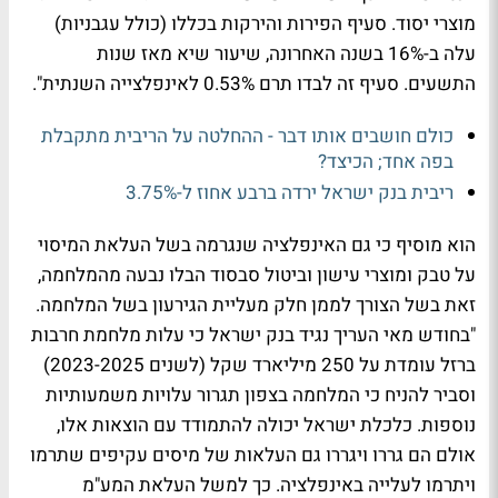
מוצרי יסוד. סעיף הפירות והירקות בכללו (כולל עגבניות)
עלה ב-16% בשנה האחרונה, שיעור שיא מאז שנות
התשעים. סעיף זה לבדו תרם 0.53% לאינפלצייה השנתית".
כולם חושבים אותו דבר - ההחלטה על הריבית מתקבלת
בפה אחד; הכיצד?
ריבית בנק ישראל ירדה ברבע אחוז ל-3.75%
הוא מוסיף כי גם האינפלציה שנגרמה בשל העלאת המיסוי
על טבק ומוצרי עישון וביטול סבסוד הבלו נבעה מהמלחמה,
זאת בשל הצורך לממן חלק מעליית הגירעון בשל המלחמה.
"בחודש מאי העריך נגיד בנק ישראל כי עלות מלחמת חרבות
ברזל עומדת על 250 מיליארד שקל (לשנים 2023-2025)
וסביר להניח כי המלחמה בצפון תגרור עלויות משמעותיות
נוספות. כלכלת ישראל יכולה להתמודד עם הוצאות אלו,
אולם הם גררו ויגררו גם העלאות של מיסים עקיפים שתרמו
ויתרמו לעלייה באינפלציה. כך למשל העלאת המע"מ