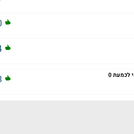
0
4
 לכמעת 0
3