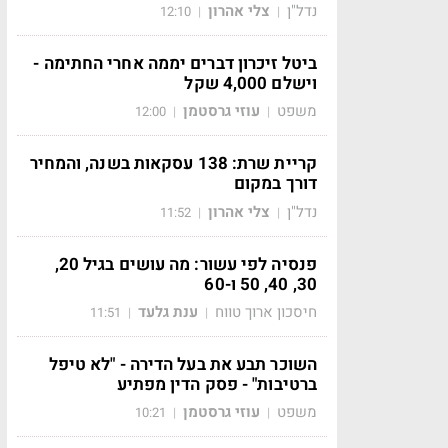
נדל"ן
צלי אהרון
12:10
|
|
ביטל זיכרון דברים יממה אחרי החתימה -
וישלם 4,000 שקל
משפט
עוזי גרסטמן
12:00
|
|
קריית שרת: 138 עסקאות בשנה, והמחיר
דורך במקום
נדל"ן
צלי אהרון
11:52
|
|
פנסיה לפי עשור: מה עושים בגיל 20,
30, 40, 50 ו-60
חיסכון ארוך טווח
ענת גלעד
11:51
|
|
השוכר תבע את בעל הדירה - "לא טיפל
ברטיבות" - פסק הדין מפתיע
משפט
עוזי גרסטמן
10:21
|
|