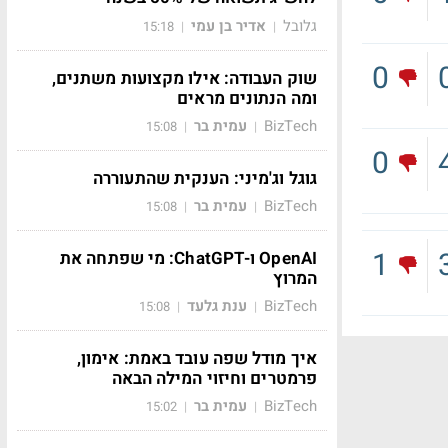
גלובל
אדיר בן עמי
15:18
|
|
0
שוק העבודה: אילו מקצועות משתנים,
ומה הנתונים מראים
BizTech
עמית בר
15:08
|
|
0
גוגל וג'מיני: הענקית שהתעוררה
BizTech
עמית בר
15:08
|
|
1
OpenAI ו-ChatGPT: מי שפתחה את
המרוץ
BizTech
ענת גלעד
15:08
|
|
איך מודל שפה עובד באמת: אימון,
פרמטרים וחיזוי המילה הבאה
BizTech
עמית בר
15:02
|
|