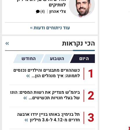
לוותיקים
|
צלי אהרון
(4)
עוד ניתוחים ודעות
הכי נקראות
היום
השבוע
החודש
1
כשההורים מתבגרים והילדים נכנסים
לתמונה: איך מנהלים הון...
2
ביהמ"ש מצדיק את רשות המסים: הונו
של בעלי חנויות תכשיטים...
3
תל בנימין: באותו בניין ירדו ארבעה
חדרים מ-4.12 ל-3.6 מיליון