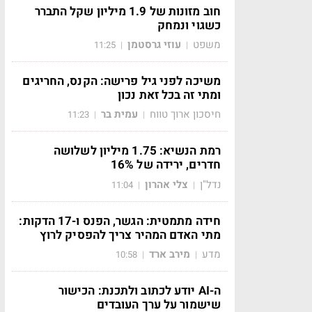
חוב מזונות של 1.9 מיליון שקל התברר
כשגוי ונמחק
משפט
עוזי גרסטמן
11:25
|
|
משיכה לפני גיל פרישה: הקנס, החריגים
ומתי זה בכל זאת נכון
חיסכון ארוך טווח
עמית בר
11:23
|
|
רמת הנשיא: 1.75 מיליון לשלושה
חדרים, ירידה של 16%
נדל"ן
צלי אהרון
11:04
|
|
חידה מתמטית: הגשר, הפנס ו-17 הדקות:
מתי האדם המהיר צריך להפסיק לרוץ
מדע
מירב ארד
10:58
|
|
ה-AI יודע לכתוב ולתכנת: הכישור
שישמור על ערך העובדים