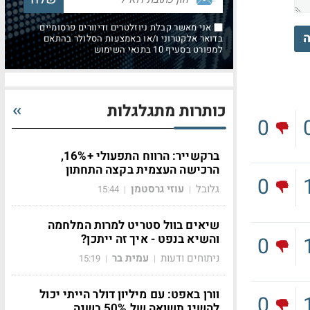
אני מאשר קבלת ניוזלטרים ודיוורים פרסומיים
ה
בדואר אלקטרוני ו/או באמצעות הסלולר בהתאם
למפורט בסעיף 10 בתנאי השימוש
כותרות מתגלגלות
0
ברקשייר: הרווח התפעולי +16%,
הרכישה העצמית בקצה התחתון
0
גלובל
עוזי גרסטמן
15:44
|
|
שיאים בוול סטריט למרות המלחמה
והשיא בנפט - איך זה ייתכן?
0
ניתוחים ודעות
עמית בר
15:19
|
|
וורן באפט: עם מיליון דולר הייתי יכול
0
להשיג תשואה של 50% בשנה