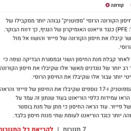
קורונה
סון הקורונה הרוסי "ספוטניק" גבוהה יותר ממקבילו של
חברת התרופות האמריקאית PFIZER (סימול: PFE) כנגד וריאנט האומיקרון של הנגיף, כך דווח הבוקר.
 קיבלו את חיסון הקורונה של פייזר והושוו אל מול
רוסי.
ו מהנבדקים כ-3 עד 6 חודשים לאחר קבלת מנת החיסון השני ובמסגרת הבדיקה נצפה כי
רב יותר של נוגדנים מאשר אלו שקיבלו את חיסון הקורונה
יטי יותר עבור אלו שקיבלו את החיסון הרוסי.
המחקר כלל כ-51 אנשים שקיבלו את חיסון הספוטניק ו-17 נוספים שקיבלו את החיסון של פייזר והראה
ניק הראו עמידות כלפי הוריאנט בעוד שנתון זה עמד על
סון של פייזר. עוד הראה החיסון כי מתן של מנת בוסטר
ה יותר כנגד הוריאנט לעומת שתי מנות חיסון בלבד.
7 תגובות
|
לקריאת כל התגובות