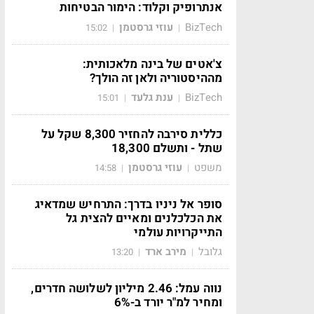
אנתרופיק וקלוד: הימור הבטיחות
BizTech
עוזי גרסטמן
15:02
|
|
צ'אטים של בינה מלאכותית:
מההיסטוריה ולאן זה הולך?
BizTech
ענת גלעד
15:01
|
|
כללית סירבה להחזיר 8,300 שקל על
שתל - ותשלם 18,300
משפט
עוזי גרסטמן
14:58
|
|
סופר אל ניניו בדרך: התרחיש שמדאיג
את הכלכלנים ומאיים להצית גל
התייקרויות עולמי
גלובל
מירב ארד
13:20
|
|
נווה עמל: 2.46 מיליון לשלושה חדרים,
ומחיר למ"ר יורד ב-6%