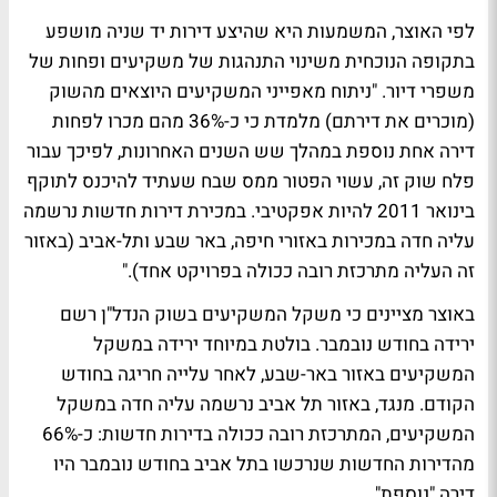
לפי האוצר, המשמעות היא שהיצע דירות יד שניה מושפע
בתקופה הנוכחית משינוי התנהגות של משקיעים ופחות של
משפרי דיור. "ניתוח מאפייני המשקיעים היוצאים מהשוק
(מוכרים את דירתם) מלמדת כי כ-36% מהם מכרו לפחות
דירה אחת נוספת במהלך שש השנים האחרונות, לפיכך עבור
פלח שוק זה, עשוי הפטור ממס שבח שעתיד להיכנס לתוקף
בינואר 2011 להיות אפקטיבי. במכירת דירות חדשות נרשמה
עליה חדה במכירות באזורי חיפה, באר שבע ותל-אביב (באזור
זה העליה מתרכזת רובה ככולה בפרויקט אחד)."
באוצר מציינים כי משקל המשקיעים בשוק הנדל"ן רשם
ירידה בחודש נובמבר. בולטת במיוחד ירידה במשקל
המשקיעים באזור באר-שבע, לאחר עלייה חריגה בחודש
הקודם. מנגד, באזור תל אביב נרשמה עליה חדה במשקל
המשקיעים, המתרכזת רובה ככולה בדירות חדשות: כ-66%
מהדירות החדשות שנרכשו בתל אביב בחודש נובמבר היו
דירה "נוספת".