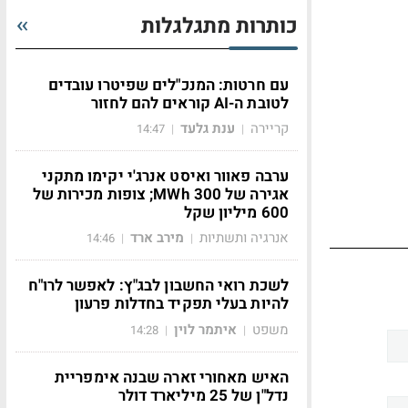
כותרות מתגלגלות
עם חרטות: המנכ"לים שפיטרו עובדים
לטובת ה-AI קוראים להם לחזור
קריירה
ענת גלעד
14:47
|
|
ערבה פאוור ואיסט אנרג'י יקימו מתקני
אגירה של 300 MWh; צופות מכירות של
600 מיליון שקל
אנרגיה ותשתיות
מירב ארד
14:46
|
|
לשכת רואי החשבון לבג"ץ: לאפשר לרו"ח
להיות בעלי תפקיד בחדלות פרעון
משפט
איתמר לוין
14:28
|
|
האיש מאחורי זארה שבנה אימפריית
נדל"ן של 25 מיליארד דולר