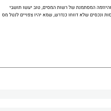
ור הצטרפותה של ישראל לארגון ה-OECD והיוזמה המסתמנת של רשות המסים, טוב יעשו תושבי
ות ונכסים שלא דווחו כנדרש, שמא יהיו צפויים לנטל מס