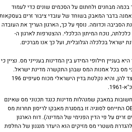
בכמה מבחנים ולחתום על הסכמים שונים כדי לעמוד
אמנה בדבר המאבק בשוחד של עובדי ציבור זרים בעסקאות
ת הסביבה וכדומה. נוסף על כך, הארגון העריך את העובדה
לכלתה, נוכח המיתון הכלכלי. ההצטרפות לארגון ה-
 בעניין חילופי המידע בין המדינות בענייני מס. נציין כי
ני מס בכל אמנות המס שבהן התקשרה מדינת ישראל.
התחייבות זו מוסדרת באמנות המס שישראל צד להן, והיא נקלטת בדין הישראלי מכוח סעיפים 196
החשובות במאבק שמנהלות מדינות כנגד תכנוני מס שאינם
ראויים וכנגד משטרי מס מזיקים. ארגון ה-OECD התייחס לסוגיה זו במסגרת מאבקו לריסון תחרות מס
זרים על פי הדין הפנימי של המדינה). דוח הארגון
להגדרת משטרי מס מזיקים הוא היעדר מנגנון של החלפת