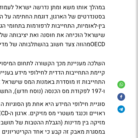
במהלך אותו משא ומתן נדרשה ישראל לעמוד 
בסטנדרטים של הארגון, דוגמת החתימה על ה
בין-לאומיות, התחייבות לרפורמות בתחומי הגנ
שישראל הוכיחה את חוסנה ואת יציבותה של כ
OECDמהווה צעד חשוב בהשתלבותה של מדינת ישראל בכלכלה הגלובלית, ועל כך אנו מברכים.
השלכה מעניינת מכך הקשורה לתחום המיסוי היא
קיימת התחייבות הדדית לחילופי מידע בעניי
ו-197 לפקודת מס הכנסה (נוסח חדש), התשכ"א-1961.
סוגיית חילופי המידע היא אחת מן הסוגיות 
מזיקה בין מדינות (הגבלת ההטבות של תושבים 
במסגרת מאבק זה קבע כי אחד הקריטריונים 