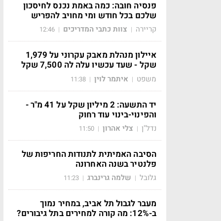
פנסיה חובה: כמה באמת נכנס לחיסכון
שלכם בכל חודש ומי מחויב להפריש
קריירה
צוות כתבי המדריכים
12:46
|
|
איילון מנהלת מאבק עקרוני על 1,979
שקל - שעד עכשיו עלה לה 7,500 שקל
משפט
איתמר לוין
11:38
|
|
יד התשעה: 2 מיליון שקל על 41 מ"ר -
והפינוי-בינוי עוד רחוק
נדל"ן
צלי אהרון
11:50
|
|
הסיבה האמיתית לתנודות החריפות של
פלנטיר בשנה האחרונה
גלובל
שלמה גרינברג
11:23
|
|
מעבר לגבול תל אביב, במחיר נמוך
ב-12%: מה קורה למחירים בתל גיבורים?