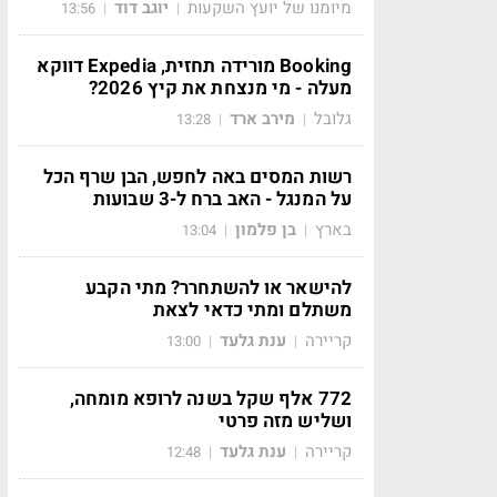
מיומנו של יועץ השקעות
יוגב דוד
13:56
|
|
Booking מורידה תחזית, Expedia דווקא
מעלה - מי מנצחת את קיץ 2026?
גלובל
מירב ארד
13:28
|
|
רשות המסים באה לחפש, הבן שרף הכל
על המנגל - האב ברח ל-3 שבועות
בארץ
בן פלמון
13:04
|
|
להישאר או להשתחרר? מתי הקבע
משתלם ומתי כדאי לצאת
קריירה
ענת גלעד
13:00
|
|
772 אלף שקל בשנה לרופא מומחה,
ושליש מזה פרטי
קריירה
ענת גלעד
12:48
|
|