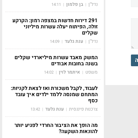
נדל"ן
בן פלמון
14:11
|
|
291 דירות חדשות במצפה רמון: הקרקע
זולה, הפיתוח יעלה עשרות מיליוני
שקלים
נדל"ן
ענת גלעד
14:09
|
|
המשק מאבד עשרות מיליארדי שקלים
ה
בשנה בחובות אבודים
משפט
איתמר לוין
14:02
|
|
לעבוד, לקבל משכורת ואז לצאת לקניות:
המתחם שמנסה ללמד ילדים איך עובד
כסף
צרכנות פיננסית
ענת גלעד
13:42
|
|
מה הופך את הציבור החרדי לפגיע יותר
להונאות השקעה?