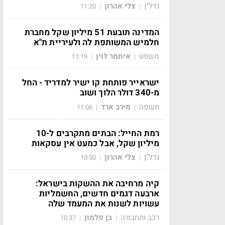
נדל"ן
צלי אהרון
11:20
|
|
המדינה תובעת 51 מיליון שקל מחברת
חלמיש המשותפת לה ולעיריית ת"א
משפט
איתמר לוין
11:19
|
|
ישראייר פותחת קו ישיר למדריד - החל
מ-340 דולר הלוך ושוב
תעופה
מירב ארד
11:06
|
|
רמת החייל: הבתים מתקרבים ל-10
מיליון שקל, אבל כמעט אין עסקאות
נדל"ן
צלי אהרון
10:50
|
|
קיה מרחיבה את ההשקות בישראל:
ארבעה דגמים חדשים, החשמליות
עשויות לשנות את המעמד שלה
רכב ותחבורה
בן פלמון
10:37
|
|