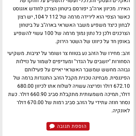
האקלים העסקי והכלכלי ועשוי להשפיע על חוזקו של
האירו. מכיוון ארה"ב יפורסם ביטחון הצרכן לחודש אוגוסט
כאשר הצפי הוא לירידה מרמה של 112 ל 104, יש רצון
לבחון כיצד משפיע משבר האשראי בארה"ב על ביטחון
הצרכנים ולכן כל נתון נמוך מרמה של 100 עשוי להשפיע
באופן חד על כיוונו של השטר הירוק.
זהב: מחירו של הזהב נע בטווח צר ושומר על יציבות. משקיעי
הסחורות "יושבים על הגדר" ומעדיפים לשמור על נזילות
גבוהה מחשש שמשבר האשראי יאיים על פעילותם
הפיננסית. מבחינה טכנית מקבל הזהב התנגדות ברמה של
672.10 דולר ופריצה עשויה לשלוח אתו לכיוון 680.00
דולר, תמיכה משמעותית מתקבלת סביב 660.90 דולר. כעת
נסחר חוזה עתידי על הזהב סביב רמות של 670.00 דולר
לאונקיה.
הוספת תגובה