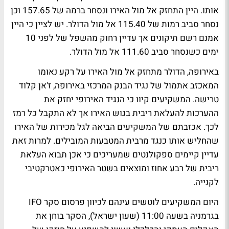
אותו. היין התחזק אל מול האירו ונסחר ברמה של 157.65 וכן
נסחר סביב רמות של 115.40 אל מול הדולר. יש לציין כי היין
אמנם רשם תיקונים אך עדיין רחוק מהשפל של לפני 10
ימים כשנסחר סביב 111.60 אל מול הדולר.
באירופה, הדולר מתחזק אל מול האירו על רקע נאומו
המאכזב אתמול של נגיד הבנק המרכזי באירופה, ז'אן קלוד
טרישה. המשקיעים קיוו כי הנגיד האירופי יחזק את
ההערכות להעלאת ריבית בגוש האירו אך לא התקבל כל רמז
לכך. אכזבתם של המשקיעים הביאה לגל מכירות של האירו
שהחליש אותו כנגד מרבית המטבעות המובילים. למרות זאת
עדיין קיימים ספקולנטים שמעריכים כי אכן תבוא העלאת
ריבית של רבע אחוז ומוצאים בשטר האירופי כאטרקטיבי
לקנייה.
היום המשקיעים לוטשים עינהם לכיוון פרסום סקר IFO
בגרמניה בשעה 11:00 (שעון ישראל), הסקר בוחן את