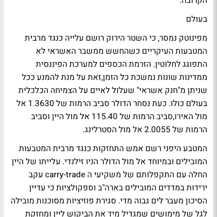
הקרובה.
בעולם
מפינוטק נמסר, כי השטר הירוק רושם עלייה כנגד מרבית
המטבעות העיקריים כשהחשש ממשבר האשראי לא
התפוגג לחלוטין. הזרמת הכספים למערכת הפיננסית
ממדינות שונות נמשכת כל הזמן,זאת על מנת להמנע ככל
שניתן מ"חנק אשראי" שעלול לאיים על הצמיחה הכלכלית
בעולם כולו. כעת נסחר הדולר סביב הרמות של 1.3630 אל
מול האירו,סביב הרמות של 115.40 אל מול היין וסביב
הרמות של 2.0055 אל מול הסטרלינג.
המטבע היפני רשם אמש התחזקות כנגד מרבית המטבעות
המובילים ובמיוחד אל מול הדולר הניו זילנדי. עלייתו של היין
החלה עם התקפלותם של משקיעי ה carry-trade עקב
ירידות במדדים המובילים בארה"ב וספקולציות כי עדיין
הסיכון מעבר לים גבוה מדי. סגירת פוזיציות מסוכנות מובילה
לגל של מימושים שמגדיל מיד את הביקוש ליין ומחזקת