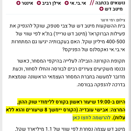
נושאים בכתבה
אי.בי.אי
אילן רביב
אינטר
מיטב דש
צילום: רמי זרנגר
בית ההשקעות מיטב דש של צבי סטפק, שוקל להנפיק את
פעילות הברוקראז' (מיטב דש טרייד) בת"א לפי שווי של
400-500 מיליון שקל. האם בעקבותיה יגיעו גם המתחרות
אי.בי.אי ואקסלנס של הפניקס?
תקופת הקורונה הובילה לעלייה בהיקפי המסחר, כאשר
נכנסו משקיעים צעירים רבים לבורסה והחלו לסחור, וכעת
מדובר למעשה בחברת המסחר העצמאי הראשונה שנמצאת
בדרכה להנפקה בבורסה.
היום ב-19:00 שיעור ראשון בקורס ללימודי שוק ההון,
המרצה: אבישי עובדיה (הקורס יימשך 8 שיעורים והוא ללא
עלות).
להרשמה לחצו כאן
מיטב דש עצמה נסחרת לפי שווי של 1.1 מיליארד שקל,