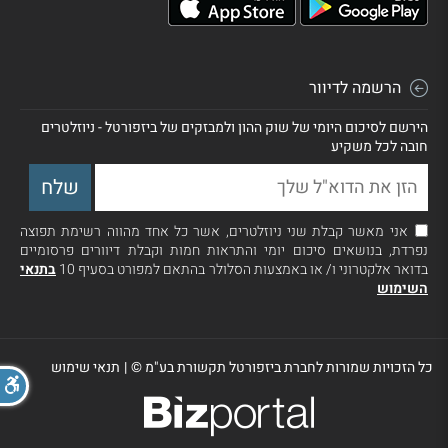
הרשמה לדיוור
הירשם לסיכום היומי של שוק ההון ולמבזקים של ביזפורטל - ניוזלטרים
חובה לכל משקיע
אני מאשר קבלת שני ניוזלטרים, אשר כל אחד מהווה רשימת תפוצה
נפרדת, בנושאים סיכום יומי והתראות חמות וקבלת דיוורים פרסומיים
בדואר אלקטרוני ו/ או באמצעות הסלולר בהתאם למפורט בסעיף 10
בתנאי
השימוש
כל הזכויות שמורות לחברת ביזפורטל תקשורת בע"מ ©
|
תנאי שימוש