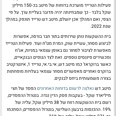
פעילות הטרייד מוערכת בדוחות של מיטב בכ-150 מיליון
שקל בלבד - כך שמבחינתה יהיה מדובר בעליית ערך. על פי
הצפי, ואם המהלך אכן יושלם, מיטב דש טרייד תונפק במהלך
שנת 2022.
בית ההשקעות נותן שירותים בתור חבר בורסה, אפשרות
לביצוע מסחר, עשיית שוק, המרת מט"ח ועוד. פעילות הטרייד
מאפשרת לציבור לסחור גם באופן עצמאי במניות, אג"ח
ומכשירים פיננסים נוספים. זאת לצד הגופים הבנקאיים,
כאשר ברוקראז' כמו מיטב דש, אי.בי.אי, טרייד 1, אינטרקטיב
ברוקרס ואחרים מאפשרים מסחר עצמאי בעלויות מופחתות
בצורה משמעותית ביחס לבנקים.
מיטב דש
נאלצה לרשום בדוחות האחרונים
הפסד של חצי
מיליארד שקל - בעקבות פסק הדין נגדה. בנטרול ההפסדים,
רשם בית ההשקעות רווח של 38 מיליון שקל, עליה של
19%. ההכנסות ברבעון השלישי, בנטרול ההפסדים, הסתכמו