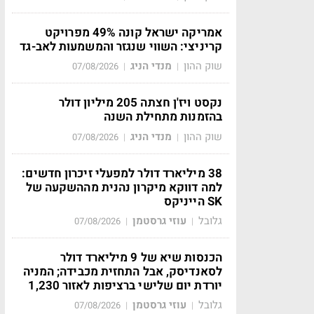
אמריקה ישראל קונה 49% מפרויקט
קריניצי: השווי שנגזר והמשמעות לאב-גד
שוק ההון
מנדי הניג
07/08/2026
|
|
נקסט ויז'ן חצתה 205 מיליון דולר
בהזמנות מתחילת השנה
שוק ההון
מנדי הניג
07/08/2026
|
|
38 מיליארד דולר למפעלי זיכרון חדשים:
למה דווקא מיקרון נהנית מההשקעה של
SK הייניקס
גלובל
עוזי גרסטמן
07/08/2026
|
|
הכנסות שיא של 9 מיליארד דולר
לסאנדיסק, אבל התחזית מכבידה; המניה
יורדת יום שלישי ברציפות לאזור 1,230
גלובל
עוזי גרסטמן
07/08/2026
|
|