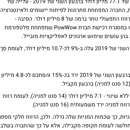
חברת התוכנה מג'יק מדווחת על הכנסות שיא של 77.1 מליון דולר ברבעון השני של 2019 - עלייה של
את, החברה המפתחת פתרונות לפיתוח יישומים ולאינטגרציה
עסקית, מדווחת כי למרות הגידול במכירות, הרווח התפעולי נותר ברמה של 8 מיליון דולר. הסיבה -
הוצאות חד פעמיות של כמיליון דולר שנרשמו במסגרת רכישת חברת PowWow שמפתחת פלטפורמת
הן עושים שימוש ארגונים לאפליקציות מובייל.
הרווח התפעולי על בסיס Non-GAAP ברבעון השני של 2019 עלה ב-9% לכ-10.7 מיליון דולר, לעומת סך
הרווח הנקי המיוחס לבעלי המניות של מג'יק ברבעון השני של 2019 ירד בכ-15% והסתכם לכ-4.8 מיליון
הרווח הנקי על בסיס Non-GAAP נותר כמעט ללא שינוי - 7.1 מיליון דולר (14 סנט למניה), לעומת רווח
ות, כך שכמות המניות שלה גדלה. ולכן, הרווח חלקי מספר
על חולשה לעומת תקופה מקבילה, אלא על כך שהחברה בשלב