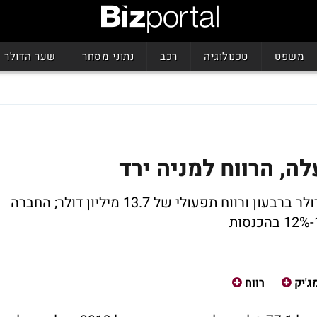
משפט
טכנולוגיה
רכב
נתוני מסחר
שער הדולר
ה, הרווח למניה ירד
מג'יק מדווחת על הכנסות שיא - 77 מיליון דולר ברבעון ורווח תפעולי של 13.7 מיליון דולר; החברה
ג'יק
רווח