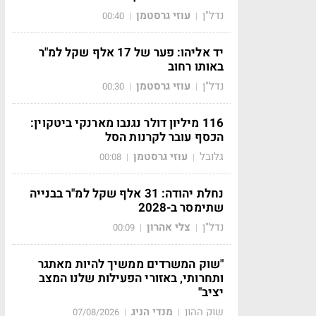
נדל"ן
עוזי גרסטמן
00:40
|
|
יד אליהו: פער של 17 אלף שקל למ"ר
באותו רחוב
נדל"ן
עוזי גרסטמן
00:30
|
|
116 מיליון דולר נגנבו מארנקי ביטקוין:
הכסף עובר לקרנות הסל
גלובל
עוזי גרסטמן
00:08
|
|
נחלת יהודה: 31 אלף שקל למ"ר בבנייה
שתימסר ב-2028
נדל"ן
צלי אהרון
00:09
|
|
"שוק המשרדים ממשיך להיות מאתגר
ותחרותי, באזורי הפעילות שלנו המצב
יציב"
שוק ההון
מנדי הניג
07/08/2026
|
|