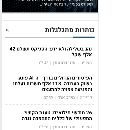
למפורט בסעיף 10 בתנאי השימוש
כותרות מתגלגלות
נהג בשלילה ולא ידע: הפניקס תשלם 42
אלף שקל
משפט
עוזי גרסטמן
07:42
|
|
הפיטורים הגדולים בדרך - ה-AI פוגע
בשוק העבודה: 113 אלף משרות נעלמו
והפגיעה צפויה להתעצם
קריירה
מירב ארד
07:39
|
|
26 חודשי מילואים: טענת הקושי
התפעולי של כללית התהפכה נגדה
משפט
עוזי גרסטמן
07:28
|
|