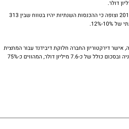
מג'יק מאשררת את תחזיתה הקודמת לשנת 2019 וצופה כי ההכנסות השנתיות יהיו בטווח שבין 313
 אישר דירקטוריון החברה חלוקת דיבידנד עבור המחצית
הראשונה של 2019 בסכום של 15.6 סנט למניה ובסכום כולל של כ-7.6 מיליון דולר, המהווים כ-75%