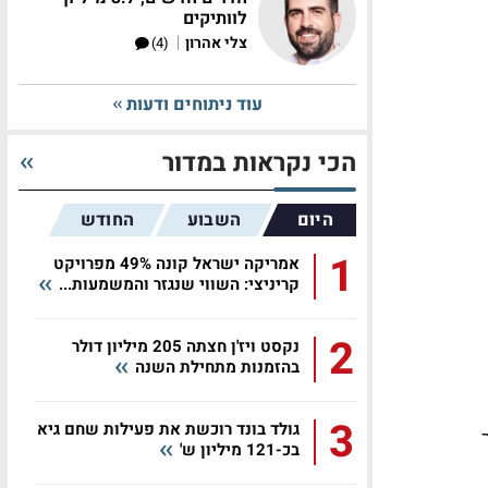
לוותיקים
|
צלי אהרון
(4)
עוד ניתוחים ודעות
הכי נקראות במדור
היום
השבוע
החודש
1
אמריקה ישראל קונה 49% מפרויקט
קריניצי: השווי שנגזר והמשמעות...
2
נקסט ויז'ן חצתה 205 מיליון דולר
בהזמנות מתחילת השנה
3
גולד בונד רוכשת את פעילות שחם גיא
בכ-121 מיליון ש'