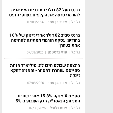
ברנט מעל 82 דולר: התוכנית האיראנית
להורמוז טרפה את הקלפים בשוקי הנפט
גלובל
אדיר בן עמי
07/08/2026
|
|
ברנט סביב 82 דולר אחרי זינוק של 18%
בחודש; עסקת הורמוז ממתינה לחתימה
אחת בטהרן
גלובל
עוזי גרסטמן
07/08/2026
|
|
ההצפה שכולם חיכו לה: מיליארד מניות
ספייסX שוחררו למסחר - והמניה דווקא
זינקה
גלובל
אדיר בן עמי
07/08/2026
|
|
ספייס X זינקה 15.8% אחרי שחרור
המניות; הנאסד״ק זינק השבוע ב-5%
גלובל
צוות גלובל
07/08/2026
|
|