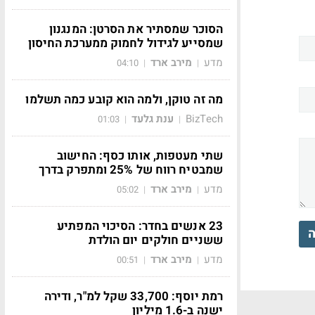
הסוכר שמסתיר את הסרטן: המנגנון
שמסייע לגידול לחמוק ממערכת החיסון
מדע
מירב ארד
04:10
|
|
מה זה טוקן, ולמה הוא קובע כמה תשלמו
BizTech
ענת גלעד
01:03
|
|
שתי מעטפות, אותו כסף: החישוב
שמבטיח רווח של 25% ומתפרק בדרך
מדע
מירב ארד
05:02
|
|
23 אנשים בחדר: הסיכוי המפתיע
ה
ששניים חולקים יום הולדת
מדע
מירב ארד
00:51
|
|
רמת יוסף: 33,700 שקל למ"ר, ודירה
ישנה ב-1.6 מיליון