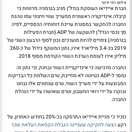
צילום: רמי זרנגר
חברת איידיאו העוסקת בנדל"ן מניב בגרמניה מדווחת כי
קיבלה אינדיקציה ראשונית ממעריך שווי חיצוני עמו נוהגת
החברה להתקשר במסגרת עריכת דוחותיה הכספיים, לפיה
סך נכסי הנדל"ן להשקעה של ADP (חברת הפעילות
בגרמניה) צפויים להיות מוערכים נכון לסוף הרבעון השני של
2019 בכ-3.4 מיליארד אירו, נתון המשקף גידול של כ-260
מיליון אירו לעומת הערכת השווי הקודמת מסוף 2018.
החברה מדגישה כי אינדיקציית השווי נבחנת, וכי נתון זה
נמסר ל-ADP כטיוטה לא מחייבת, טרם השלמת כל הבדיקות
המבוצעות על ידי מעריך השווי, טרם שנתונים אלו נבחנו
ובוקרו על ידי רואי החשבון, וטרם שאושרו על ידי הנהלת
החברה.
נזכיר כי מניית איידיאו התרסקה בכ-20% בחודש האחרון, על
רקע
הצעה לחקיקה שעניינה הגבלת הקפאת העלאת שכר