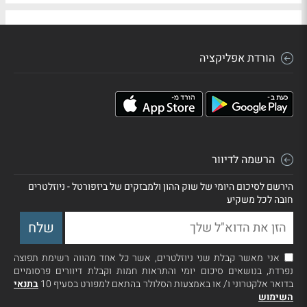
הורדת אפליקציה
הרשמה לדיוור
הירשם לסיכום היומי של שוק ההון ולמבזקים של ביזפורטל - ניוזלטרים
חובה לכל משקיע
אני מאשר קבלת שני ניוזלטרים, אשר כל אחד מהווה רשימת תפוצה
נפרדת, בנושאים סיכום יומי והתראות חמות וקבלת דיוורים פרסומיים
בדואר אלקטרוני ו/ או באמצעות הסלולר בהתאם למפורט בסעיף 10
בתנאי
השימוש