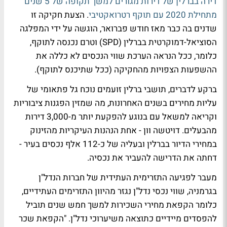
דירה בברלין של דירות מגורים למשך תקופה של 5 שנים
מתחילת 2020 עם תוקף רטרואקטיבי
. הצעת חקיקה זו
שדנים בה כבר מאז חודש פברואר, הוגשה על ידי המפלגה
הסוציאל-דמוקרטית בברלין (SPD) וטרם נכנסה לתוקף,
כלומר, ככל הנראה הערכת שווי הנכסים לא כללה את
ההשפעות הצפויות מהחקיקה (ככל שתיכנס לתוקף).
ברקע לדברים, תושבי ברלין זועמים נוכח גל פתאומי של
עליות מחירים בשנים האחרונות, מה שמזין הפגנות ציבוריות
וקריאה למשאל עם בנוגע להפקעת יותר מ-3,000 דירות
מהבעלים. דויטשה וון - אחת הנהנות העיקריות מהזינוק
במחירי הדיור בברלין ובעליה של כ-112 אלף נכסים בעיר -
דחתה את הדרישה להעביר את נכסיה.
מעבר לפגיעה התזרימית העתידית של חברות הנדל"ן
בגרמניה, שווי נכסי נדל"ן נגזר מהיוון התזרימים העתידיים,
כלומר הקפאת מחירי השכירות למשך חמש שנים תוביל
להפסדים מיידיים כתוצאה משיערוכי נדל"ן. "הקפאת שכר