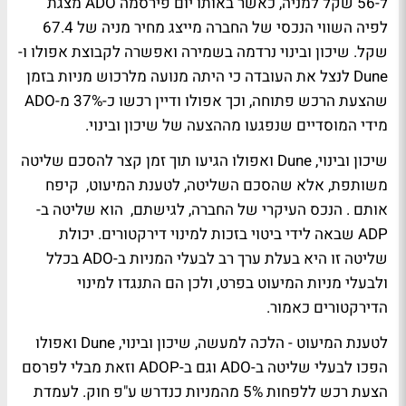
ל-56 שקל למניה, כאשר באותו יום פירסמה ADO מצגת
לפיה השווי הנכסי של החברה מייצג מחיר מניה של 67.4
שקל. שיכון ובינוי נרדמה בשמירה ואפשרה לקבוצת אפולו ו-
Dune לנצל את העובדה כי היתה מנועה מלרכוש מניות בזמן
שהצעת הרכש פתוחה, וכך אפולו ודיין רכשו כ-37% מ-ADO
מידי המוסדיים שנפגעו מההצעה של שיכון ובינוי.
שיכון ובינוי, Dune ואפולו הגיעו תוך זמן קצר להסכם שליטה
משותפת, אלא שהסכם השליטה, לטענת המיעוט, קיפח
אותם . הנכס העיקרי של החברה, לגישתם, הוא שליטה ב-
ADP שבאה לידי ביטוי בזכות למינוי דירקטורים. יכולת
שליטה זו היא בעלת ערך רב לבעלי המניות ב-ADO בכלל
ולבעלי מניות המיעוט בפרט, ולכן הם התנגדו למינוי
הדירקטורים כאמור.
לטענת המיעוט - הלכה למעשה, שיכון ובינוי, Dune ואפולו
הפכו לבעלי שליטה ב-ADO וגם ב-ADOP וזאת מבלי לפרסם
הצעת רכש ללפחות 5% מהמניות כנדרש ע"פ חוק. לעמדת