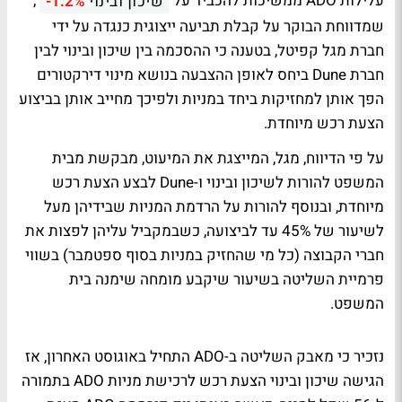
עלילות ADO ממשיכות להכביד על
,
שיכון ובינוי
-1.2%
שמדווחת הבוקר על קבלת תביעה ייצוגית כנגדה על ידי
חברת מגל קפיטל, בטענה כי ההסכמה בין שיכון ובינוי לבין
חברת Dune ביחס לאופן ההצבעה בנושא מינוי דירקטורים
הפך אותן למחזיקות ביחד במניות ולפיכך מחייב אותן בביצוע
הצעת רכש מיוחדת.
על פי הדיווח, מגל, המייצגת את המיעוט, מבקשת מבית
המשפט להורות לשיכון ובינוי ו-Dune לבצע הצעת רכש
מיוחדת, ובנוסף להורות על הרדמת המניות שבידיהן מעל
לשיעור של 45% עד לביצועה, כשבמקביל עליהן לפצות את
חברי הקבוצה (כל מי שהחזיק במניות בסוף ספטמבר) בשווי
פרמיית השליטה בשיעור שיקבע מומחה שימנה בית
המשפט.
נזכיר כי מאבק השליטה ב-ADO התחיל באוגוסט האחרון, אז
הגישה שיכון ובינוי הצעת רכש לרכישת מניות ADO בתמורה