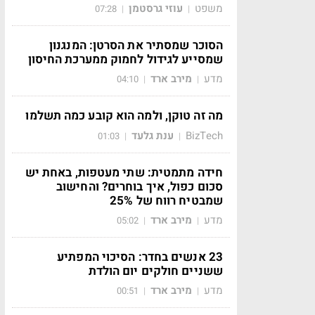
משפט
עוזי גרסטמן
07:28
|
|
הסוכר שמסתיר את הסרטן: המנגנון
שמסייע לגידול לחמוק ממערכת החיסון
מדע
מירב ארד
04:10
|
|
מה זה טוקן, ולמה הוא קובע כמה תשלמו
BizTech
ענת גלעד
01:03
|
|
חידה מתמטית: שתי מעטפות, באחת יש
סכום כפול, איך בוחרים? והחישוב
שמבטיח רווח של 25%
מדע
מירב ארד
05:02
|
|
23 אנשים בחדר: הסיכוי המפתיע
ששניים חולקים יום הולדת
מדע
מירב ארד
00:51
|
|