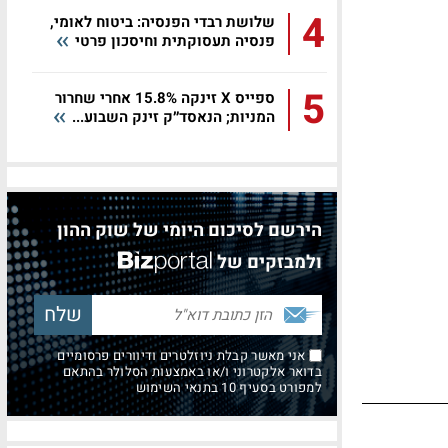
4
שלושת רבדי הפנסיה: ביטוח לאומי,
פנסיה תעסוקתית וחיסכון פרטי
5
ספייס X זינקה 15.8% אחרי שחרור
המניות; הנאסד״ק זינק השבוע...
הירשם לסיכום היומי של שוק ההון
ולמבזקים של
אני מאשר קבלת ניוזלטרים ודיוורים פרסומיים
בדואר אלקטרוני ו/או באמצעות הסלולר בהתאם
למפורט בסעיף 10 בתנאי השימוש