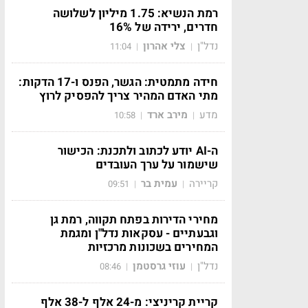
רמת הנשיא: 1.75 מיליון לשלושה
חדרים, ירידה של 16%
נדל"ן
צלי אהרון
11:04
|
|
חידה מתמטית: הגשר, הפנס ו-17 הדקות:
מתי האדם המהיר צריך להפסיק לרוץ
מדע
מירב ארד
10:58
|
|
ה-AI יודע לכתוב ולתכנת: הכישור
שישמור על ערך העובדים
קריירה
עמית בר
09:51
|
|
מחירי הדירות בפתח תקווה, רמת גן
וגבעתיים - עסקאות נדל"ן ומגמת
המחירים בשכונות מרכזיות
נדל"ן
עוזי גרסטמן
08:46
|
|
קריית קריניצי: מ-24 אלף ל-38 אלף