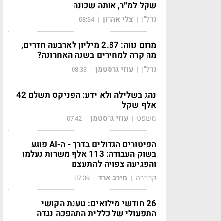
שקל למ״ר, אותה שכונה
נדל"ן
צלי אהרון
08:34
|
|
מרום נווה: 2.87 מיליון לארבעה חדרים,
מה קרה למחירים בשנה האחרונה?
נדל"ן
עוזי גרסטמן
08:33
|
|
נהג בשלילה ולא ידע: הפניקס תשלם 42
אלף שקל
משפט
עוזי גרסטמן
07:42
|
|
הפיטורים הגדולים בדרך - ה-AI פוגע
בשוק העבודה: 113 אלף משרות נעלמו
והפגיעה צפויה להתעצם
קריירה
מירב ארד
07:39
|
|
26 חודשי מילואים: טענת הקושי
התפעולי של כללית התהפכה נגדה