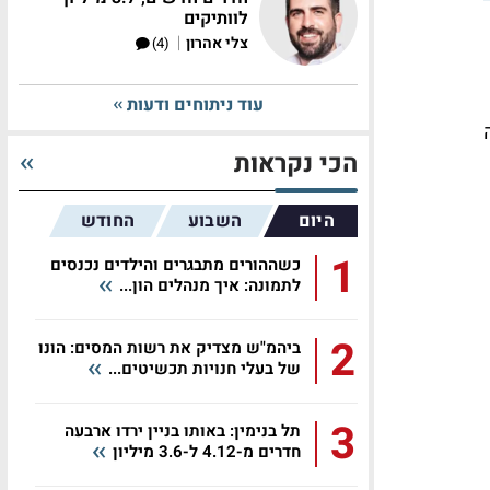
לוותיקים
|
צלי אהרון
(4)
עוד ניתוחים ודעות
הכי נקראות
היום
השבוע
החודש
1
כשההורים מתבגרים והילדים נכנסים
לתמונה: איך מנהלים הון...
2
ביהמ"ש מצדיק את רשות המסים: הונו
של בעלי חנויות תכשיטים...
3
תל בנימין: באותו בניין ירדו ארבעה
חדרים מ-4.12 ל-3.6 מיליון