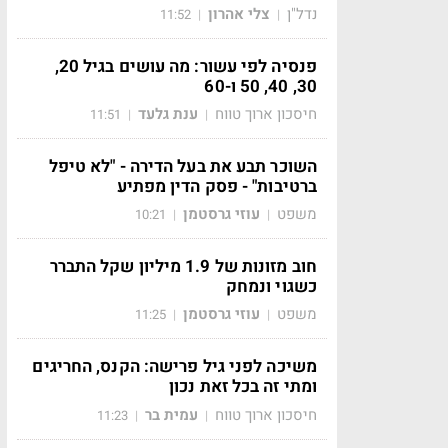
נדל"ן
צלי אהרון
11:52
|
|
פנסיה לפי עשור: מה עושים בגיל 20,
30, 40, 50 ו-60
חיסכון ארוך טווח
ענת גלעד
11:51
|
|
השוכר תבע את בעל הדירה - "לא טיפל
ברטיבות" - פסק הדין מפתיע
משפט
עוזי גרסטמן
10:21
|
|
חוב מזונות של 1.9 מיליון שקל התברר
כשגוי ונמחק
משפט
עוזי גרסטמן
11:25
|
|
משיכה לפני גיל פרישה: הקנס, החריגים
ומתי זה בכל זאת נכון
חיסכון ארוך טווח
עמית בר
11:23
|
|