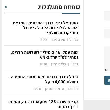
כותרות מתגלגלות
סופר אל ניניו בדרך: התרחיש שמדאיג
את הכלכלנים ומאיים להצית גל
התייקרויות עולמי
גלובל
מירב ארד
13:20
|
|
נווה עמל: 2.46 מיליון לשלושה חדרים,
ומחיר למ"ר יורד ב-6%
נדל"ן
צלי אהרון
12:10
|
|
ביטל זיכרון דברים יממה אחרי החתימה -
ה
וישלם 4,000 שקל
משפט
עוזי גרסטמן
12:00
|
|
קריית שרת: 138 עסקאות בשנה, והמחיר
דורך במקום