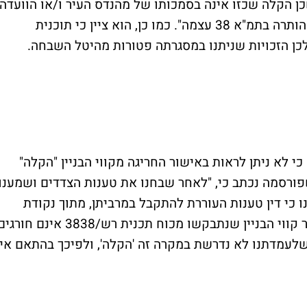
שכן הקלה שכזו אינה בסמכותו של מהנדס העיר ו/או הוועדה
המקומית, ולמעשה החריגה מקווי הבניין כבר הותרה בתמ"א 38 עצמה". כמו כן, הוא ציין כי תוכנית
י לא ניתן לראות באישור החריגה מקווי הבניין "הקלה"
רסמה נכתב כי, "לאחר שבחנו את טענות הצדדים ושמענו
ו כי דין טענות העוררת להתקבל במרביתן, מתוך נקודת
מוצא שעסקינן בזכויות מכוח תמ"א 38, כאשר קווי הבניין שנתבקשו מכוח תכנית רש/3838 אינם חור
תרים בתמ"א 38 עצמה, הרי שלעמדתנו לא נדרשת במקרה זה 'הקלה', ולפיכך בהתאם אי