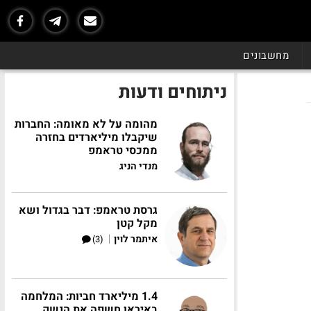
מחשבונים
ניתוחים ודעות
מהומה על לא מאומה: החברות
שיקבלו מיליארדים בחזרה
ממכסי טראמפ
מנדי הניג
גרסת טראמפ: דבר בגדול ושא
מקל קטן
|
איתמר לוין
(3)
1.4 מיליארד חביות: המלחמה
באיראן חשפה את הנשק