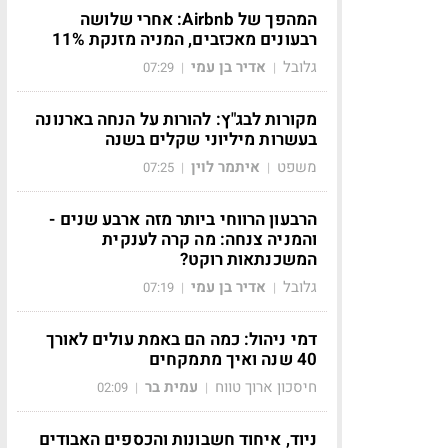
המהפך של Airbnb: אחרי שלושה
רבעונים מאכזבים, המניה מזנקת 11%
גלובל
אדיר בן עמי
07:29
|
|
מקורות לבג"ץ: להורות על הנחה בארנונה
בעשרות מיליוני שקלים בשנה
משפט
איתמר לוין
07:25
|
|
הרבעון הרווחי ביותר מזה ארבע שנים -
והמניה צנחה: מה קרה לענקית
המשכנתאות רוקט?
גלובל
אדיר בן עמי
07:19
|
|
דמי ניהול: כמה הם באמת עולים לאורך
40 שנה ואיך מתמקחים
חיסכון ארוך טווח
עמית בר
02:09
|
|
ניוד, איחוד חשבונות והכספים האבודים