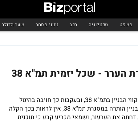
משפט
טכנולוגיה
רכב
נתוני מסחר
שער הדולר
ההחלטה החשובה של ועדת הערר - שכל יזמית תמ"א 38
יזמית קיבלה אישור ממהנדס העיר לחרוג מקווי הבניין בתמ"א 38, ובעקבות כך חויבה בהיטל
השבחה. לטענתה, מכיוון שהחריגה מקווי הבניין הותרה במסגרת תמ"א 38, אין לראות בכך הקלה
דחתה את הערעור, ושמאי מכריע קבע כי תוכנית