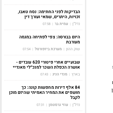
הבדיקות לפני החתימה: נסח טאבו,
זכויות, היתרים, שמאי ועורך דין
נדל"ן
עמית בר
07:58
|
|
היום בבורסה: צפי לפתיחה במגמה
מעורבת
שוק ההון
מערכת ביזפורטל
07:54
|
|
שבועיים אחרי פיטורי 620 עובדים -
אושרה הכפלת השכר למנכ״לי מאנדיי
בארץ
מנדי הניג
07:43
|
|
גים
84 אלף דירות מחפשות קונה: כך
ן
חושפים את המחיר האמיתי שהיזם מוכן
לקבל
נדל"ן
עוזי גרסטמן
07:31
|
|