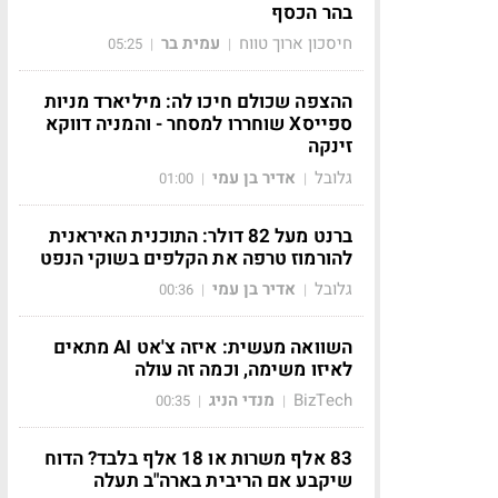
בהר הכסף
חיסכון ארוך טווח
עמית בר
05:25
|
|
ההצפה שכולם חיכו לה: מיליארד מניות
ספייסX שוחררו למסחר - והמניה דווקא
זינקה
גלובל
אדיר בן עמי
01:00
|
|
ברנט מעל 82 דולר: התוכנית האיראנית
להורמוז טרפה את הקלפים בשוקי הנפט
גלובל
אדיר בן עמי
00:36
|
|
השוואה מעשית: איזה צ'אט AI מתאים
לאיזו משימה, וכמה זה עולה
BizTech
מנדי הניג
00:35
|
|
83 אלף משרות או 18 אלף בלבד? הדוח
שיקבע אם הריבית בארה"ב תעלה