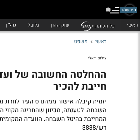
הירשמו
ראשי
שוק ההון
גלובל
נדל"ן
כל הכותרות
ראשי
משפט
צילום: דאלי
חייבת להכיר
המחייבת בהיטל השבחה. הוועדה המקומית 
רש/3838