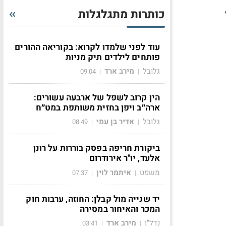
, תוכנית רש/3838 היא תוכנית המשכית לתמ"א 38,
כותרות מתגלגלות
עוד לפני שלמדו לקרוא: בקוריאה ההורים
פותחים לילדים תיק מניות
גלובל
מירב ארד
09:04
|
|
הין קרוב לשפל של ארבעה עשורים:
ארה״ב ויפן בחזית משותפת במט״ח
גלובל
אדיר בן עמי
08:49
|
|
ביקורת חריפה בפסק בוררות על רונן
אלעד, יו"ר אירודרום
משפט
איתמר לוין
07:37
|
|
יד שנייה מול קבלן: החוזה, ערבות חוק
המכר והאיחור במסירה
נדל"ן
מירב ארד
03:41
|
|