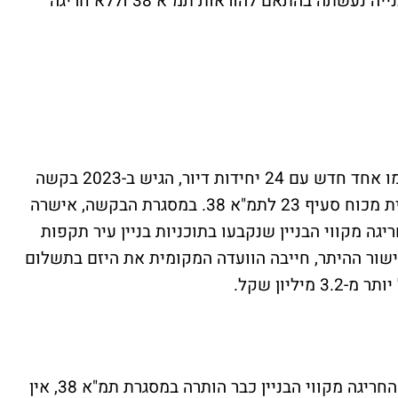
המחייבת בתשלום היטל השבחה, מכיוון שהבנייה נעשתה בהתאם להוראות תמ"א 38 וללא חריגה
היזם, שביקש להרוס בניין קיים ולבנות במקומו אחד חדש עם 24 יחידות דיור, הגיש ב-2023 בקשה
להיתר בנייה על פי תוכנית רש/3838 – תוכנית מכוח סעיף 23 לתמ"א 38. במסגרת הבקשה, אישרה
גה מקווי הבניין שנקבעו בתוכניות בניין עיר תקפות
שור ההיתר, חייבה הוועדה המקומית את היזם בתשלום
ליון שקל.
היזם ערער על ההחלטה הזו, וטען כי מכיוון שהחריגה מקווי הבניין כבר הותרה במסגרת תמ"א 38, אין