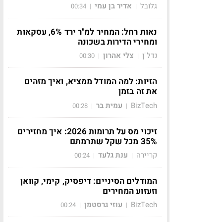
גלובל
אדיר בן עמי
00:34
|
|
נאות רחל: המחיר למ"ר ירד 6%, עסקאות
ומחירי הדירות בשכונה
נדל"ן
צלי אהרון
00:30
|
|
הזיות: למה המודל ממציא, ואיך מזהים
את זה בזמן
BizTech
עמית בר
00:28
|
|
זיכוי מס על תרומות 2026: איך מחזירים
35% מכל שקל שתרמתם
קריירה
ענת גלעד
00:24
|
|
המודלים הסיניים: דיפסיק, קימי, קוואן
וזעזוע המחירים
BizTech
עוזי גרסטמן
00:24
|
|