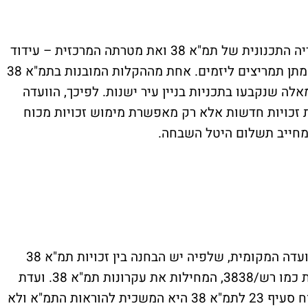
במסגרת הדיון, בחנה ועדת הערר את ההיסטוריה התכנונית של תמ"א 38 ואת מטרתה המרכזית – עידוד
חיזוק מבנים קיימים מפני רעידות אדמה תוך מתן תמריצים ליזמים. אחת מההקלות המובנות בתמ"א 38
אלה שנקבעו בתכניות בניין עיר ישנות. לפיכך, הוועדה
 תוכנית רש/3838 לא מייצרת זכויות חדשות אלא רק מאפשרת מימוש זכויות מכוח
כמו כן, הוועדה התייחסה לטענה שהעלתה הוועדה המקומית, שלפיה יש הבחנה בין זכויות תמ"א 38
הניתנות ישירות מכוחה לבין תוכניות מפורטות כמו רש/3838, המחילות את עקרונות תמ"א 38. ועדת
הערר דחתה את הטענה וקבעה כי תוכנית מכוח סעיף 23 לתמ"א 38 היא המשכית להוראות התמ"א ולא