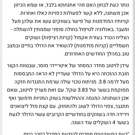
נותר כעת לבחון האם זוהי אתנחתא בלבד, או שמא הכיוון
אכן משתנה, ללא קשר לפעולות כפויות כאלו ואחרות.
קניותיו המזדמנות של פישר בשווקים עשו את שלהן מעל
ומעבר. באנלוגיה לטיפול בחולה סופני שממתין להשתלה -
הצליח הנגיד בעזרת אקמול (קניות רציפות) ושוקים
חשמליים (קניות מזדמנות) להשאיר את הדולר בחיים ובמצב
טוב במהלך החודשים האחרונים.
עידן לויטוב מחדר המסחר של איטריידר מוסר, שבטווח הקצר
חובת ההוכחה היא על הדולר שעדיין לא הראה התבססות
מעל לרמה 3.8. מניתוח טכני עולה שרמת התנגדות חזקה
ממוקמת בשער של 3.83 שקל. עם זאת מעריך לויטוב, שאם
אכן השתנתה המגמה וההחלשות בשוק המניות תימשך ואף
תתגבר, צפוי הדולר לשוב ולהתחזק. עם קצת מזל ליצואנים
וירידה חדה בשווקים בחודשיים הקרובים עשוי הדולר לגעת
בשער 4 השקלים עוד השנה.
"כעת המשקיעים מחכים להודעת הפדרל ריזרב היום.