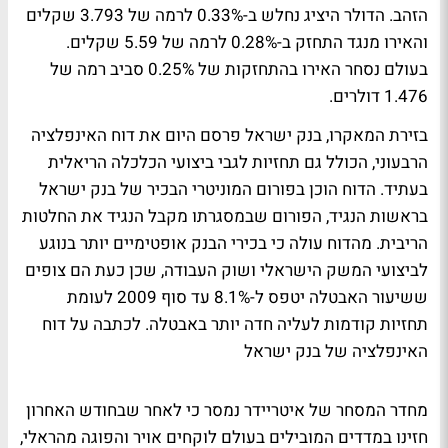
הזהב. הדולר היציג נחלש ב-0.33% לרמה של 3.793 שקלים
והאירו מנגד התחזק ב-0.28% לרמה של 5.59 שקלים.
בעולם נסחר האירו בהתחזקות של 0.25% סביב רמה של
1.476 דולרים.
בזירת המאקרו, בנק ישראל פרסם היום את דוח האינפלציה
הרבעוני, הכולל גם תחזיות לגבי ביצועי הכלכלה הריאלית
בעתיד. הדוח הוכן בפורום המוניטרי הבכיר של בנק ישראל
בראשות הנגיד, הפורום שבמסגרתו מקבל הנגיד את החלטות
הריבית. מהדוח עולה כי בכירי הבנק אופטימיים יותר בנוגע
לביצועי המשק הישראלי ושוק העבודה, שכן כעת הם צופים
ששיעור האבטלה יטפס ל-8.1% עד סוף 2009 לעומת
תחזיות קודמות לעליה חדה יותר באבטלה.
לכתבה על דוח
האינפלציה של בנק ישראל
מחדר המסחר של איטריידר נמסר כי לאחר שבחודש האחרון
חזינו במדדים המובילים בעולם לוקחים אויר והפוגה מהראלי,