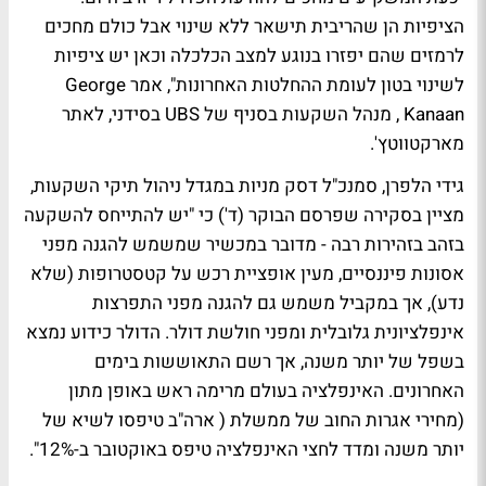
הציפיות הן שהריבית תישאר ללא שינוי אבל כולם מחכים
לרמזים שהם יפזרו בנוגע למצב הכלכלה וכאן יש ציפיות
לשינוי בטון לעומת ההחלטות האחרונות", אמר George
Kanaan , מנהל השקעות בסניף של UBS בסידני, לאתר
מארקטווטץ'.
גידי הלפרן, סמנכ"ל דסק מניות במגדל ניהול תיקי השקעות,
מציין בסקירה שפרסם הבוקר (ד') כי "יש להתייחס להשקעה
בזהב בזהירות רבה - מדובר במכשיר שמשמש להגנה מפני
אסונות פיננסיים, מעין אופציית רכש על קטסטרופות (שלא
נדע), אך במקביל משמש גם להגנה מפני התפרצות
אינפלציונית גלובלית ומפני חולשת דולר. הדולר כידוע נמצא
בשפל של יותר משנה, אך רשם התאוששות בימים
האחרונים. האינפלציה בעולם מרימה ראש באופן מתון
(מחירי אגרות החוב של ממשלת ( ארה"ב טיפסו לשיא של
יותר משנה ומדד לחצי האינפלציה טיפס באוקטובר ב-12%".