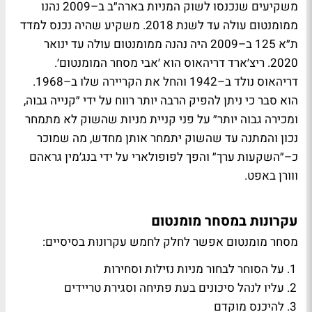
משקיעים שנכנסו לשוק המניות בארה״ב ב–2009 נהנו
ממומנטום עולה עד לשנת 2018. משקיע שהיה נכנס למדד
ת״א 125 ב–2009 היה נהנה ממומנטום עולה עד ינואר
2020. ריצ׳ארד דריהאוס הוא ׳אבי מסחר המומנטום׳.
דריהאוס נולד ב–1942 והחל את הקריירה שלו ב–1968.
הוא סבר כי ניתן להפיק הרבה יותר רווח על ידי ״קנייה גבוה,
ומכירה גבוה יותר״ על פני קניית מניות שהשוק לא מתמחר
נכון והמתנה עד שהשוק יתמחר אותן מחדש, מה שמוכר
כ–״השקעות ערך״ והפך לפופולארי על ידי בנג׳מין גראהם
ווורן באפט.
עקרונות במסחר מומנטום
מסחר מומנטום אפשר לחלק לחמש עקרונות בסיסיים:
על הסוחר לבחור מניות נזילות וסחירות
עליו לנהל סיכונים בעת פתיחה וסגירת טריידים
להיכנס מוקדם