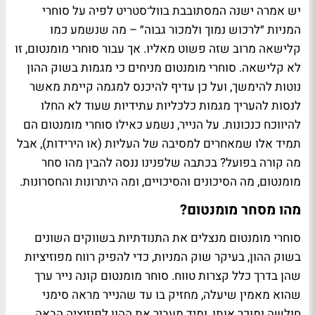
יש אמרה ישנה המסתובבת בוול־סטריט לפיה על סוחרי
המניות ״לרכוש נמוך ולמכור גבוה״ – מה שנשמע כמו
קלישאה מרוב שזה פשוט מאליו. אך עבור סוחרי מומנטום, זו
לא קלישאה. סוחרי מומנטום מניחים כי מגמות בשוק ההון
נוטות להימשך, ועל כן עדיף להיכנס למגמה קיימת מאשר
לנסות להעריך מגמות כלכליות עתידיות שעוד לא החלו
להיווכח כנכונות. על הנייר, נשמע כאילו סוחרי מומנטום הם
תמיד אלו שמאחרים למסיבה של העליות (או הירידות), אבל
מה קורה בפועל? בכתבה שלפנינו ננסה להבין מהו סחר
מומנטום, מה הסיכונים והסיכויים, ומה היתרונות והחסרונות.
מהו מסחר מומנטום?
סוחרי מומנטום מנצלים את התנודתיות בשווקים השונים
בשוק ההון, בעיקר שוק המניות, כדי להפיק רווח מפוזיציות
שהן בדרך כלל קצרות טווח. סוחר מומנטום קונה נייר ערך
שהוא מאמין שיעלה, מחזיק בו עד שהנייר מראה סימני
חולשה ומוכר אותו, ומיד מעביר את ההון לפוזיציה הבאה.