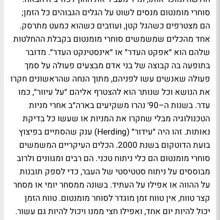
סוחרי מומנטום מנסים לשוט על הגלים הגבוהים כל הזמן;
הם מצטרפים כשהגל קטן, ועוזבים כשהוא כמעט מתרסק.
אחד מהכלים שמשמשים סוחרי מומנטום בקבלת ההחלטות
שלהם הוא ״אפקט העדר״ או ״אינסטינקט העדר״. מדובר
בתופעה בה קבוצה של בני אדם מבצעים פעולה על סמך
פעולה שאנשים עשו לפניהם, מתוך הנחה שהראשונים חקרו
את הנושא וכל שנותר הוא להצטרף אליהם ״על עיוור״, כמו
עדר. בשנות ה–90׳ נהרו משקיעים בארה״ב אחרי מניות
הטכנולוגיה מבלי שחקרו את המניות או שעשו כל בדיקת
נאותות. זהו היה ״עידור״ (Herding) ענק שהסתיים בפיצוץ
בועת הדוטקום בשנת 2000. הכלים העיקריים המשמשים
סוחרי מומנטום הם כלי ניתוח טכני. הם רבים ומגוונים ולרוב
מבוססים על ניתוח סטטיסטי של העבר, כדי לספק תובנות
על ההווה או אפילו על העתיד. בשונה ממסחר יומי או מסחר
קצר טווח, אין טווח זמן מוגדר לסוחר מומנטום. טווח הזמן
יכול להיות יום אחד, ואפילו חצי ממנו ויכול להיות גם עשור.