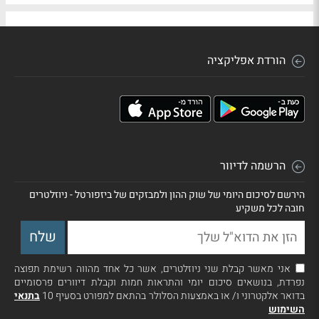
הורדת אפליקציה
הרשמה לדיוור
הירשם לסיכום היומי של שוק ההון ולמבזקים של ביזפורטל - ניוזלטרים
חובה לכל משקיע
אני מאשר קבלת שני ניוזלטרים, אשר כל אחד מהווה רשימת תפוצה
נפרדת, בנושאים סיכום יומי והתראות חמות וקבלת דיוורים פרסומיים
בדואר אלקטרוני ו/ או באמצעות הסלולר בהתאם למפורט בסעיף 10
בתנאי
השימוש