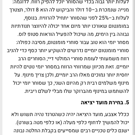
לעלות יותר גבוה בכדי שהסוחר יוכל להפיק רווח. לדוגמה:
מנייה שנמכרת ב–10 דולר והביקוש לה הוא 8 דולר, תצטרך
לעלות ב–25% לפני שהסוחר יתחיל להרוויח. בנוסף,
במומנטום שאורכו יותר מיום אחד יכולה להיווצר תנודתיות
גבוהה בין הימים, מה שיכול להפעיל הוראות סטופ לוס.
מסחר יומי הוא טוב עבור סוחרי מומנטום, מסיבה כפולה:
סוחרי מומנטום יומיים נדרשים להשקיע יותר כסף כדי להניב
רווח משמעותי לעומת סוחרי המולטי דיי; הסוחרים הרב
יומיים. זאת מכיוון שמרווחי הרווח במסחר יומי נוטים להיות
יחסית יותר נמוכים מאלו הרב יומיים, ולכן צריך מינוף. על
מינוף משלמים רבית רק מהיום השני, כך שסוחר יומי יכול
להשתמש במינוף מהברוקר שלו מבלי לשלם ריבית.
5. בחירת מועד יציאה
ככלל אצבע, מועד היציאה יהיה כשהטרנד נהיה תשוש ולא
יכול להמשיך לדחוף כלפי מעלה (או כלפי מטה בשורט).
ישנם כלים טכניים רבים שמסייעים בקבלת החלטה נבונה