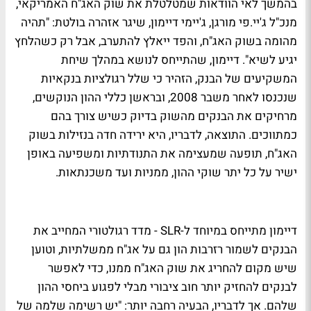
בהמשך לאי הוודאות שמטלטלת את שוק האג"ח האמריקאי,
מנכ"ל ג'יי.פי מורגן, ג'יימי דיימון, שיגר אזהרה בולטת: "תהיה
מהומה בשוק האג"ח, והפד ייאלץ להתערב, אבל רק כשהלחץ
יגיע לשיא". דיימון, שהתייחס לנושא במהלך שיחת
המשקיעים של הבנק, הזהיר כי שלל רגולציות בנקאיות
שנכנסו לאחר משבר 2008, ובראשן כללי ההון הנוקשים,
מרחיקים את הבנקים מהשוק בדיוק כשיש צורך בהם
כמתווכים. התוצאה, לדבריו, היא ירידה חדה בנזילות בשוק
האג"ח, תופעה שמעצימה את התנודתיות ומשפיעה באופן
ישיר על כל יתר שוקי ההון, ממניות ועד משכנתאות.
דיימון מתייחס במיוחד ל-SLR - מדד רגולטורי המחייב את
הבנקים לשמור רזרבות הון גם על אג"ח ממשלתיות, וטוען
שיש מקום להחריג את שוק האג"ח ממנו, כדי לאפשר
לבנקים להחזיק יותר חוב ציבורי מבלי לפגוע ביחסי ההון
שלהם. אך לדבריו, הבעיה רחבה יותר: "יש רשימה שלמה של