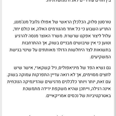
בין חוזים עתידיים לאג"ח ממשלתיות.
טורסטן סלוק, הכלכלן הראשי של אפולו גלובל מנג'מנט,
התריע השבוע כי כל אחד מהגורמים האלה, או כולם יחד,
עלול ליצור אפקט שרשרת. משרד האוצר מנסה להרגיע
וטוען כי אין שיבושים מבניים בשוק, אך ההתרחבות
בתשואות לצד היחלשות הדולר מאותתים על שינוי בגישת
המשקיעים.
גם נשיא הפד של מיניאפוליס, ניל קשקארי, אישר שיש
לחצים מסוימים, אך לא רואה עדיין התפרקות עמוקה בשוק.
עם זאת, יותר ויותר כלכלנים מדגישים שהדינמיקה הנוכחית
אינה רגילה, וייתכן שהיא משקפת ירידה מתמשכת
באטרקטיביות של נכסים אמריקאיים.