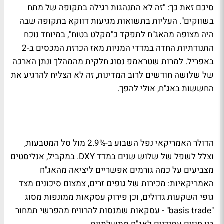
סיכם זאת כך: "זה לא התנהגות רגילה בתקופה של מתח
בשווקים". העליות בתשואות מגיעות דווקא בתקופה שבה
היה מצופה מהאג"ח לתפקד כ"מקלט בטוח", במיוחד נוכח
התנודתיות החדה במדדי המניות מאז הכרזת המכסים ב-2
באפריל. למרות שטראמפ נסוג חלקית מהמהלך ונתן הארכה
של שלושה חודשים לרוב המדינות, זה לא הצליח להרגיע את
החששות באג"ח, אולי להפך.
הדולר האמריקאי נפל השבוע ב-2.9% מול סל המטבעות,
וצלל לשפל של שלוש שנים במדד DXY. במקביל, אנליסטים
מצביעים על כמה גורמים אפשריים ליציאה מהאג"ח
האמריקאיות: מכירות של גופים זרים, צמצום סיכונים מצד
גופי השקעות גדולים, וכן פירוק עסקאות ממונפות מסוג
"basis trade" - עסקאות שמנסות להרוויח מהפרשי תמחור