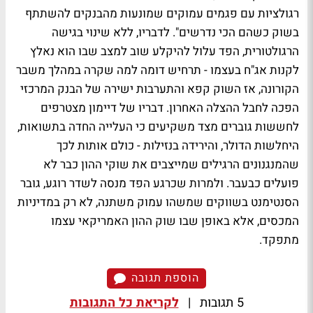
רגולציות עם פגמים עמוקים שמונעות מהבנקים להשתתף
בשוק כשהם הכי נדרשים". לדבריו, ללא שינוי בגישה
הרגולטורית, הפד עלול להיקלע שוב למצב שבו הוא נאלץ
לקנות אג"ח בעצמו - תרחיש דומה למה שקרה במהלך משבר
הקורונה, אז השוק קפא והתערבות ישירה של הבנק המרכזי
הפכה לחבל ההצלה האחרון. דבריו של דיימון מצטרפים
לחששות גוברים מצד משקיעים כי העלייה החדה בתשואות,
היחלשות הדולר, והירידה בנזילות - כולם אותות לכך
שהמנגנונים הרגילים שמייצבים את שוקי ההון כבר לא
פועלים כבעבר. ולמרות שכרגע הפד מנסה לשדר רוגע, גובר
הסנטימנט בשווקים שמשהו עמוק משתנה, לא רק במדיניות
המכסים, אלא באופן שבו שוק ההון האמריקאי עצמו
מתפקד.
הוספת תגובה
5 תגובות
|
לקריאת כל התגובות