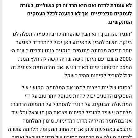
לא עומדת לרדת ואם היא תרד זה רק בשוליים, כעזרה
לעסקים ספציפיים, אך לא כמענה לכלל העסקים
המתקשים.
"הנגיד נהג נכון, הוא הבין שהפחתת ריבית פזיזה תעלה לנו
ביוקר. חשוב להבין שהאירוע כאן יכול להתדרדר לפגיעה
יותר חריפה מבחינה פיננסית. הזקנים בנינו זוכרים בשנת ה-
2000 משבר עם מיתון קשה שהיה קשה להיחלץ ממנו.
המצב הביטחוני כיום מאוד רגיש. אם תהיה חזית צפונית זה
יכול להוביל לפיחות מהיר בשקל.
"בסופו של יום חייבים לממן את המלחמה. הקושי של
העסקים הקטנים יכול להיות מטופל יותר טוב על ידי
הממשלה והבנקים. על הנגיד להסתכל על התמונה הרחבה:
מלחמה עשויה להוביל לפיחות ויציאת הון משראל וכל עוד
אנו במלחמה זה יהיה מדרג המדיניות. מימון המלחמה
מתבצע באמצעות שוק אגרות החוב המקומי. מלחמה עשויה
להזניק מעלה את פרמיית הסיכון של מדינת ישראל ואסור