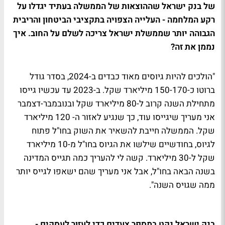
של בנק ישראל שההוצאות של הממשלה בעתיד יגדלו על
רקע המלחמה - העלייה הצפויה בתקציבי הביטחון והריבית
הגבוהה יותר שממשלת ישראל צריכה לשלם על החוב. איך
נממן את זה?
"הולכים להיות גיוסים מאוד כבדים ב-2024, בסדר גודל
ברוטו כ-150-170 מיליארד שקל. ב-2023 עד עכשיו גייסו
מתחילת השנה קרוב ל-80 מיליארד שקל ובנובמבר-דצמבר
אני מעריך שיגייסו עוד, כך שנגיע לאזור ה- 120 מיליארד
שקל. הממשלה חייבת להשאיר את השוק בחו"ל פתוח
לגיוס, בחודשיים שילשו את הגיוס בחו"ל מ-10 מיליארד
שקל ל-30 מיליארד. קשה לי להעריך כמה תגייס המדינה
בשנה הבאה בחו"ל, אבל אני מעריך שהם ישאפו לגייס יותר
ממה שגויס השנה".
בנק ישראל נקט במספר צעדים כדי לעזור לעסקים -