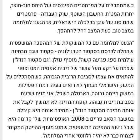
כשמסתכלים על הפרמטרים הפיננסים של היחס חוב-תוצר,
יתרות המט"ח, החשבון השוטף, שוק העבודה - פרמטרים
שהם סוג של עוגן בכלכלה הישראלית, אז הגענו למלחמה
במצב טוב. כעת המצב החל להתהפך.
"הגענו למלחמה עם כל המשקולת של המהפכה המשפטית
שהחלה לכרסם בסקטור הטכנולוגיה - סקטור שגם מבחינה
עולמית ספג פגיעה קשה", מוסיף גוזלן, "גם סקטור הנדל"ן
שצמח על רקע מעל עשור של ריבית אפסית האט וצפוי
להתאים את עצמו לסביבת הריבית הגבוהה. כשמסתכלים על
המשק הישראלי מבחוץ לא רואים בעיה. רמת הפעילות
במשק הייתה גבוהה, האבטלה בשפל. אני מניח שכעת
בסביבת ריבית גבוהה, קופת המדינה לא תמשיך לקבל את
אותה תמיכה מסקטור הנדל"ן - תמיכה אותה היא קיבלה
במשבר הסאב פריים ב-2008. האופטימיות שלי קדימה היא
שכל נושא ההפיכה המשפטית שמנע מענף ההייטק המקומי
לצמוח כבר לא יהיה רלוונטי אחרי המלחמה".