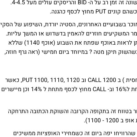
נמוכים במיוחד. לשם שינוי נסחר החוזה לראשונה זה זמן רב על ה- BID והריסקים עולים מעל 4-4.5.
חוץ לכסף כהגנה.
וכר בשבועיים האחרונים, הסטיה יורדת, השיפוע של הסקיו
הריסקים חוזרים לרמות של 3.5, כלומר המשקיעים חוזרים להאמין בדשדוש או המשך עליות.
את אי האמון של המשקיעים בתנודה חדה ניתן לראות באוכף שפתח את השבוע (אוכף 1140) שללא
שהשוק תיקן מטה ? במיוחד ביום חמישי (ראה גרף חוזה,
ביום שלישי ורביעי הופיעו מוכרים גדולים (יחסית ) ב CALL 1200 וב PUT 1100, 1110, 1120, כאשר
מוכרים אלה מורידים את הסטיה הגלומה מתחת ל16% וב- CALL מחוץ לכסף מתחת ל 14% וכן מיישרים
 בטווח זה בתקופה הקרובה והשוקת הכתובה התרחקה
- 1100).
 שהרוויחו יפה ביום זה כשמחירי האופציות ממשיכים