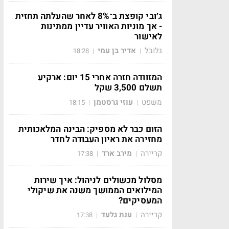
ג׳ובי קופצת ב־8% לאחר שהעלתה תחזית
- אך מוניות האוויר עדיין ממתינות
לאישור
גלובל
אדיר בן עמי
18:28
|
|
המזוודה חזרה אחרי 15 יום: ארקיע
תשלם 3,500 שקל
משפט
עוזי גרסטמן
18:15
|
|
הזום כבר לא מספיק: הבינה המלאכותית
מחזירה את ראיון העבודה לחדר
קריירה
מירב ארד
17:38
|
|
מסלול מכשולים לניהול: איך שירות
המילואים הממושך משנה את שיקולי
המעסיקים?
קריירה
ענת גלעד
17:38
|
|