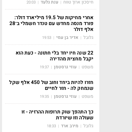
חיסכון ארוך טווח
ענת גלעד
20:03
|
|
אחרי מחיקות של 19.5 מיליארד דולר:
פורד מנסה מחדש עם טנדר חשמלי ב־28
אלף דולר
גלובל
אדיר בן עמי
19:53
|
|
22 שנה חיו יחד בלי חתונה - כעת הוא
יקבל מחצית מהדירה
משפט
עוזי גרסטמן
19:37
|
|
חזרו להיות ביחד וחוב של 450 אלף שקל
שנמחק לה - חזר לחיים
משפט
עוזי גרסטמן
19:35
|
|
כך התהפך שוק תרופות ההרזיה - זו
שעולה וזו שיורדת
גלובל
מירב ארד
18:33
|
|