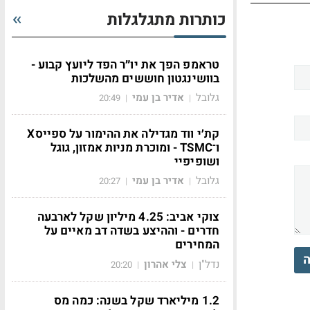
כותרות מתגלגלות
טראמפ הפך את יו״ר הפד ליועץ קבוע -
בוושינגטון חוששים מהשלכות
גלובל
אדיר בן עמי
20:49
|
|
קת׳י ווד מגדילה את ההימור על ספייסX
ו־TSMC - ומוכרת מניות אמזון, גוגל
ושופיפיי
גלובל
אדיר בן עמי
20:27
|
|
צוקי אביב: 4.25 מיליון שקל לארבעה
חדרים - וההיצע בשדה דב מאיים על
המחירים
ה
נדל"ן
צלי אהרון
20:20
|
|
1.2 מיליארד שקל בשנה: כמה מס