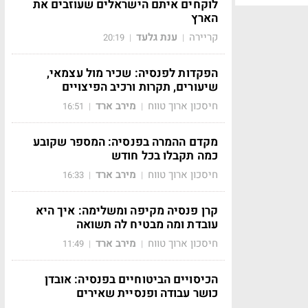
לוקחים איתם הישראלים שעוזבים את
הארץ
קריירה
ענת גלעד
20:19
|
|
הפקדות לפנסיה: שכיר מול עצמאי,
שיעורים, תקרות ורכיב הפיצויים
חיסכון ארוך טווח
מירב ארד
16:51
|
|
מקדם ההמרה בפנסיה: המספר שקובע
כמה תקבלו בכל חודש
חיסכון ארוך טווח
מירב ארד
16:33
|
|
קרן פנסיה מקיפה ומשלימה: איך היא
עובדת ומה מבטיח לה תשואה
חיסכון ארוך טווח
מירב ארד
11:49
|
|
הכיסויים הביטוחיים בפנסיה: אובדן
כושר עבודה ופנסיית שאירים