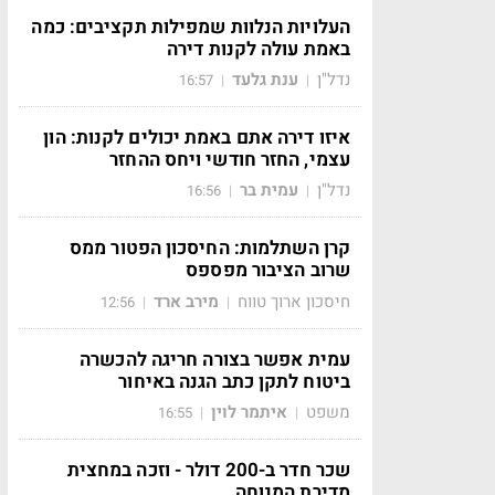
העלויות הנלוות שמפילות תקציבים: כמה
באמת עולה לקנות דירה
נדל"ן
ענת גלעד
16:57
|
|
איזו דירה אתם באמת יכולים לקנות: הון
עצמי, החזר חודשי ויחס ההחזר
נדל"ן
עמית בר
16:56
|
|
קרן השתלמות: החיסכון הפטור ממס
שרוב הציבור מפספס
חיסכון ארוך טווח
מירב ארד
12:56
|
|
עמית אפשר בצורה חריגה להכשרה
ביטוח לתקן כתב הגנה באיחור
משפט
איתמר לוין
16:55
|
|
שכר חדר ב-200 דולר - וזכה במחצית
מדירת המנוחה