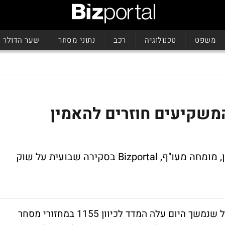
משפט
טכנולוגיה
רכב
נתוני מסחר
שער הדולר
המשקיעים חוזרים להאמין
זיו פניני, מנהל חדר המסחר במגדל שוקי הון, מומחה מעו"ף, Bizportal בסקירה שבועית על שוק
השבוע נפתח בעליה מינורית ל-1144, כשככול שנמשך היום עלה המדד לכיוון 1155 במחזורי מסחר