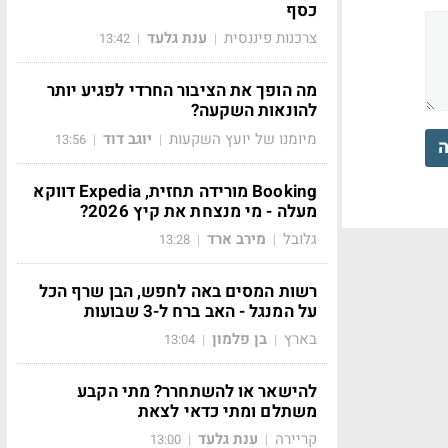
כסף
צרכנות פיננסית
ענת גלעד
13:42
|
|
מה הופך את הציבור החרדי לפגיע יותר
להונאות השקעה?
מיומנו של יועץ השקעות
יוגב דוד
13:56
|
|
ה
Booking מורידה תחזית, Expedia דווקא
מעלה - מי מנצחת את קיץ 2026?
גלובל
מירב ארד
13:28
|
|
רשות המסים באה לחפש, הבן שרף הכל
על המנגל - האב ברח ל-3 שבועות
בארץ
בן פלמון
13:04
|
|
להישאר או להשתחרר? מתי הקבע
משתלם ומתי כדאי לצאת
קריירה
ענת גלעד
13:00
|
|