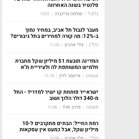
פלנטיר בשנה האחרונה
גלובל
שלמה גרינברג
15:01
|
|
מעבר לגבול תל אביב, במחיר נמוך
ב-12%: מה קורה למחירים בתל גיבורים?
נדל"ן
צלי אהרון
11:20
|
|
המדינה תובעת 51 מיליון שקל מחברת
חלמיש המשותפת לה ולעיריית ת"א
משפט
איתמר לוין
11:19
|
|
ישראייר פותחת קו ישיר למדריד - החל
מ-340 דולר הלוך ושוב
תעופה
מירב ארד
11:06
|
|
רמת החייל: הבתים מתקרבים ל-10
מיליון שקל, אבל כמעט אין עסקאות
נדל"ן
צלי אהרון
10:50
|
|