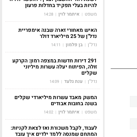
להיות בעלי תפקיד בחדלות פרעון
משפט
איתמר לוין
14:28
|
|
האיש מאחורי זארה שבנה אימפריית
נדל"ן של 25 מיליארד דולר
נדל"ן
בן פלמון
14:11
|
|
291 דירות חדשות במצפה רמון: הקרקע
זולה, הפיתוח יעלה עשרות מיליוני
שקלים
נדל"ן
ענת גלעד
14:09
|
|
המשק מאבד עשרות מיליארדי שקלים
בשנה בחובות אבודים
משפט
איתמר לוין
14:02
|
|
לעבוד, לקבל משכורת ואז לצאת לקניות:
המתחם שמנסה ללמד ילדים איך עובד