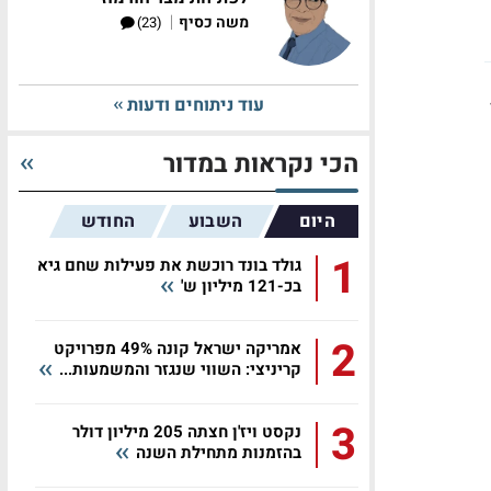
|
משה כסיף
(23)
עוד ניתוחים ודעות
הכי נקראות במדור
היום
השבוע
החודש
1
גולד בונד רוכשת את פעילות שחם גיא
בכ-121 מיליון ש'
2
אמריקה ישראל קונה 49% מפרויקט
קריניצי: השווי שנגזר והמשמעות...
3
נקסט ויז'ן חצתה 205 מיליון דולר
בהזמנות מתחילת השנה