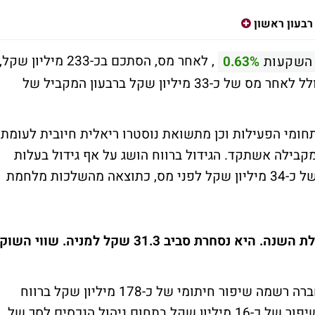
רבעון ראשון
, לאחר מס, הסתכם בכ-233 מיליון שקל,
השקעות
0.63%
ומשקף תשואה להון של 11%, לעומת רווח כולל לאחר מס של כ-33 מיליון שקל ברבעון המקביל של
חומי הפעילות וכן מתשואת נוסטרו ריאלית חיובית לעומת
ילה אשתקד. הגידול ברווח הושג על אף גידול בעלות
התביעות בביטוח חיים ובביטוח בריאות בסך של כ-34 מיליון שקל לפני מס, כתוצאה מהשלכות מלחמת
מניית הראל השקעות עלתה ב-13.3% מתחילת השנה. היא נסחרת סביב 31.3 שקל למניה. שווי השוק
בהשוואה לרבעון המקביל של שנת 2023, החברה רשמה שיפור חיתומי של כ-178 מיליון שקל ברווח
מעסקי הביטוח לסך של כ-269 מיליון שקל, שיפור של כ-16 מיליון שקל בתחום ניהול הנכסים לסך של