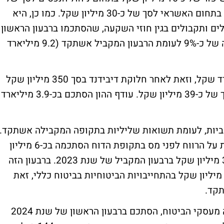
כ-62 מיליון שקל, ושיפור של כ-6 מיליון ש"ח בתחום האשראי לסך של כ-30 מיליון שקל. כמו כן, היא
לים ותקבולים בגין חוזי השקעה, שהסתכמו ברבעון הראשון
של שנת 2024, בכ-9.9 מיליארד שקל, צמיחה של כ-9% לעומת הרבעון המקביל אשתקד (9.2 מיליארד
ההון העצמי של הראל הסתכם בכ-8.7 מיליארד שקל, וזאת לאחר חלוקת דיבידנד בסך 350 מיליון שקל
בגין שנת 2023 ורכישה עצמית של מניות בסך של כ-39 מיליון שקל. עודף ההון הסתכם בכ-3.9 מיליארד
וביות, לעומת תשואות שליליות בתקופה המקבילה אשתקד.
סך ההשפעה השלילית של הכנסות מהשקעות על הרווח לפני מס בתקופת הדוח הסתכמה בכ-6 מיליון
שקל, לעומת השפעה שלילית בסך של כ-311 מיליון שקל ברבעון המקביל של שנת 2023. ברבעון הזה
שפעות הריבית הביאו לקיטון בסך של כ-19 מיליון שקל בהתחייבויות הביטוחיות בביטוח כללי, זאת
הרווח החיתומי של החברה מעסקי הביטוח, הסתכם ברבעון הראשון של שנת 2024