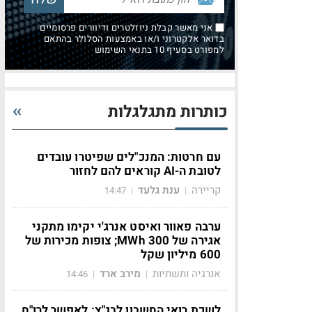
אני מאשר קבלת ניוזלטרים ודיוורים פרסומיים
בדואר אלקטרוני ו/או באמצעות הסלולר בהתאם
למפורט בסעיף 10 בתנאי השימוש
כותרות מתגלגלות
עם חרטות: המנכ"לים שפיטרו עובדים
לטובת ה-AI קוראים להם לחזור
קריירה
ענת גלעד
14:47
|
|
ערבה פאוור ואיסט אנרג'י יקימו מתקני
אגירה של 300 MWh; צופות מכירות של
600 מיליון שקל
אנרגיה ותשתיות
מירב ארד
14:46
|
|
לשכת רואי החשבון לבג"ץ: לאפשר לרו"ח