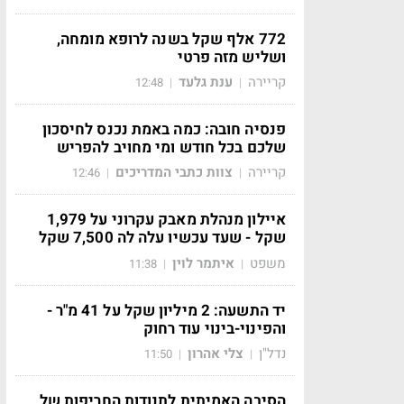
772 אלף שקל בשנה לרופא מומחה,
ושליש מזה פרטי
קריירה
ענת גלעד
12:48
|
|
פנסיה חובה: כמה באמת נכנס לחיסכון
שלכם בכל חודש ומי מחויב להפריש
קריירה
צוות כתבי המדריכים
12:46
|
|
איילון מנהלת מאבק עקרוני על 1,979
שקל - שעד עכשיו עלה לה 7,500 שקל
משפט
איתמר לוין
11:38
|
|
יד התשעה: 2 מיליון שקל על 41 מ"ר -
והפינוי-בינוי עוד רחוק
נדל"ן
צלי אהרון
11:50
|
|
הסיבה האמיתית לתנודות החריפות של