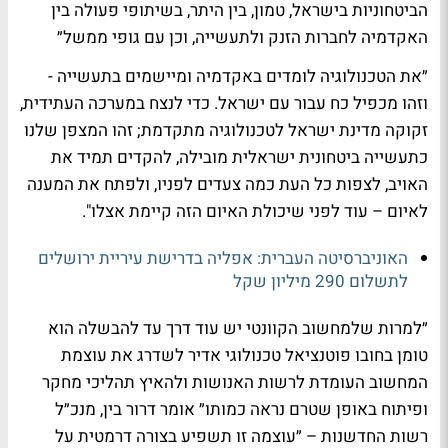
הביטחוניות בישראל, טמון, בין היתר, בשיתופי פעולה בין
האקדמיה לחברות הזנק ולתעשייה, וכן עם גופי ממשל״
״את הטכנולוגיה לומדים באקדמיה ומיישמים בתעשייה -
וזהו מכפיל כח עבור עם ישראל. כדי לנצח במערכה העתידית,
זקוקה מדינת ישראל לטכנולוגיה מתקדמת; זהו המצפן שלנו
כתעשייה ביטחונית ישראלית מובילה, להקדים תמיד את
האויב, לצפות כל העת כמה צעדים לפניו, ולפתח את המענה
לאיום – עוד לפני שיכולת האיום הזה קיימת אצלו".
האוניברסיטה העברית: אפליה בדרישת עיריית ירושלים
לתשלום 290 מיליון שקל
״למרות שלמחשוב הקוונטי יש עוד דרך עד להבשלה הוא
טומן בחובו פוטנציאל טכנולוגי אדיר לשדרג את עוצמת
המחשוב העומדת לרשות האנושות ולהאיץ תהליכי מחקר
ופיתוח באופן שטרם נראה כמותו״ אומר דרור בין, מנכ״ל
רשות החדשנות – ״עוצמה זו תשפיע בצורה דרמטית על