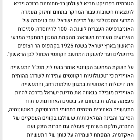
הגורמים בפרויקט מביא לשולחן רב-תחומיות ברוכה ויביא
לתוצאות חשובות עבור המחקר בתחום וחיזוק מעמדה
המדעי והטכנולוגי של מדינת ישראל. עם כניסתה של
האוניברסיטה העברית לשנת ה- 100 להיווסדה, סמיכות
האירועים מעוררת השראה: מהקמת המכון המחקרי המדעי
הראשון בארץ ישראל בשנת 1925 בקמפוס הר הצופים
בירושלים ועד להשקת המחשב הקוונטי הכחול לבן הראשון".
על השקת המחשב הקוונטי אומר בועז לוי, מנכ"ל התעשייה
האווירית כי
״טכנולוגיות הקוונטים עתידות לשדרג מהותית
את היכולות האנושיות במגוון עולמות רחב, והתעשייה
האווירית מובילה בגאווה את מדינת ישראל בדרכה להיות
מעצמה עולמית בתחום זה. בשנים האחרונות פיתחה
התעשייה האווירית מיזמים בתחומי הרובוטיקה, האוטונומיה,
הסייבר והבינה המלאכותית ששולבו בקווים העסקיים של
החברה, חלקם בשיתוף פעולה עם חברות הזנק ועם
האקדמיה. המפתח לשמירה על כוחן של התעשיות