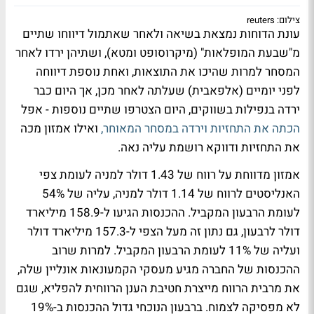
צילום: reuters
עונת הדוחות נמצאת בשיאה ולאחר שאתמול דיווחו שתיים
מ"שבעת המופלאות" (מיקרוסופט ומטא), ושתיהן ירדו לאחר
המסחר למרות שהיכו את התוצאות, ואחת נוספת דיווחה
לפני יומיים (אלפאבית) שעלתה לאחר מכן, אך היום כבר
ירדה בנפילות בשווקים, היום הצטרפו שתיים נוספות - אפל
הכתה את התחזיות וירדה במסחר המאוחר,
ואילו אמזון מכה
את התחזיות ודווקא רושמת עליה נאה.
אמזון מדווחת על רווח של 1.43 דולר למניה לעומת צפי
האנליסטים לרווח של 1.14 דולר למניה, עליה של 54%
לעומת הרבעון המקביל. ההכנסות הגיעו ל-158.9 מיליארד
דולר לרבעון, גם נתון זה מעל הצפי ל-157.3 מיליארד דולר
ועליה של 11% לעומת הרבעון המקביל. למרות שרוב
ההכנסות של החברה מגיע מעסקי הקמעונאות אונליין שלה,
את מרבית הרווח מייצרת חטיבת הענן הרווחית להפליא, שגם
לא מפסיקה לצמוח. ברבעון הנוכחי גדול ההכנסות ב-19%