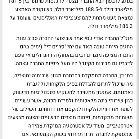
בנוגע לרבעון הבא החברה מצפה להכנסות שינועו בין 181.5
מיליארד דולר ל-188.5 מיליארד דולר, כשנקודת האמצע
נמצאת מעט מתחת לממוצע ציפיות האנליסטים שעומד על
186.3 מיליארד דולר.
מנכ"ל החברה אנדי ג'סי אמר שביצועי החברה סביב עונת
החגים הייתה טובה מאד עם ימי "פריים דיי" (ימים בהם
החברה מציעה מוצרים רבים בהנחה) היו הגדולים אי פעם.
לדבריו גם מכירות הקינדל היו מעל ציפיות החברה עצמה.
כמו כן, החברה מתמקדת בהרחבת מגוון שירותיה ומוצריה,
מה שיכול לתרום להגדלת בסיס הלקוחות ולהגברת
נאמנותם. אמאזון ממשיכה להשקיע בטכנולוגיות חדשות,
כגון שירותי בינה מלאכותית ולמידת מכונה, אשר עשויים
לשפר את חווית הלקוח ולמקסם את הרווחים. השילוב של
תשתיות מתקדמות, פיתוח מוצרים חדשניים והצעת מבצעים
אטרקטיביים, מעיד על אסטרטגיה ממוקדת צמיחה
שמספקת לחברה יתרון תחרותי בשוק הקמעונאי. אם