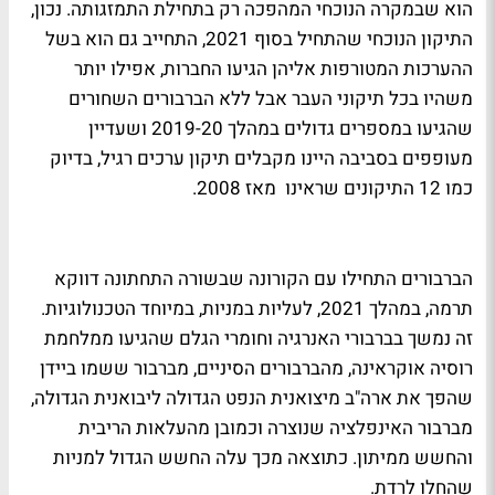
הוא שבמקרה הנוכחי המהפכה רק בתחילת התמזגותה. נכון,
התיקון הנוכחי שהתחיל בסוף 2021, התחייב גם הוא בשל
ההערכות המטורפות אליהן הגיעו החברות, אפילו יותר
משהיו בכל תיקוני העבר אבל ללא הברבורים השחורים
שהגיעו במספרים גדולים במהלך 2019-20 ושעדיין
מעופפים בסביבה היינו מקבלים תיקון ערכים רגיל, בדיוק
כמו 12 התיקונים שראינו מאז 2008.
הברבורים התחילו עם הקורונה שבשורה התחתונה דווקא
תרמה, במהלך 2021, לעליות במניות, במיוחד הטכנולוגיות.
זה נמשך בברבורי האנרגיה וחומרי הגלם שהגיעו ממלחמת
רוסיה אוקראינה, מהברבורים הסיניים, מברבור ששמו ביידן
שהפך את ארה"ב מיצואנית הנפט הגדולה ליבואנית הגדולה,
מברבור האינפלציה שנוצרה וכמובן מהעלאות הריבית
והחשש ממיתון. כתוצאה מכך עלה החשש הגדול למניות
שהחלו לרדת.