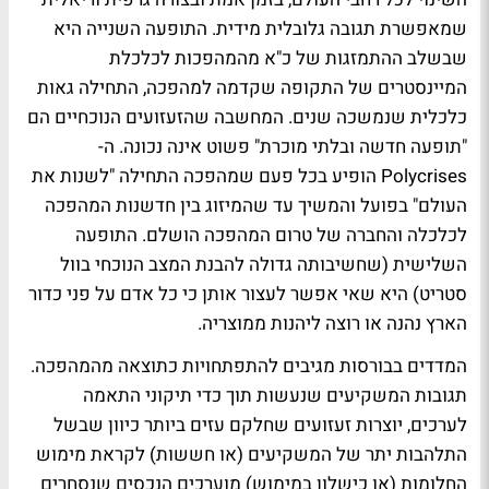
שמאפשרת תגובה גלובלית מידית. התופעה השנייה היא
שבשלב ההתמזגות של כ"א מהמהפכות לכלכלת
המיינסטרים של התקופה שקדמה למהפכה, התחילה גאות
כלכלית שנמשכה שנים. המחשבה שהזעזועים הנוכחיים הם
"תופעה חדשה ובלתי מוכרת" פשוט אינה נכונה. ה-
Polycrises הופיע בכל פעם שמהפכה התחילה "לשנות את
העולם" בפועל והמשיך עד שהמיזוג בין חדשנות המהפכה
לכלכלה והחברה של טרום המהפכה הושלם. התופעה
השלישית (שחשיבותה גדולה להבנת המצב הנוכחי בוול
סטריט) היא שאי אפשר לעצור אותן כי כל אדם על פני כדור
הארץ נהנה או רוצה ליהנות ממוצריה.
המדדים בבורסות מגיבים להתפתחויות כתוצאה מהמהפכה.
תגובות המשקיעים שנעשות תוך כדי תיקוני התאמה
לערכים, יוצרות זעזועים שחלקם עזים ביותר כיוון שבשל
התלהבות יתר של המשקיעים (או חששות) לקראת מימוש
החלומות (או כישלון במימוש) מוערכים הנכסים שנסחרים