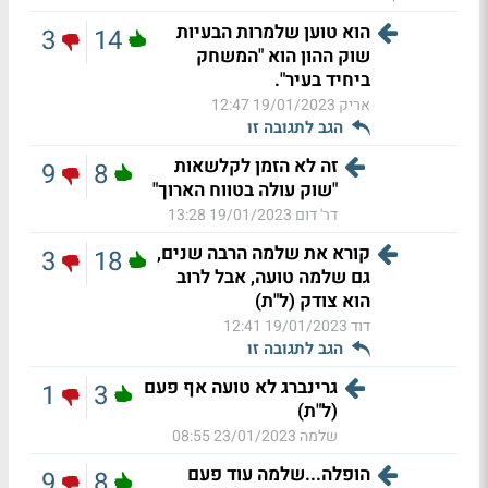
הוא טוען שלמרות הבעיות
3
14
שוק ההון הוא "המשחק
ביחיד בעיר".
אריק
19/01/2023 12:47
הגב לתגובה זו
זה לא הזמן לקלשאות
9
8
"שוק עולה בטווח הארוך"
דר' דום
19/01/2023 13:28
קורא את שלמה הרבה שנים,
3
18
גם שלמה טועה, אבל לרוב
הוא צודק (ל"ת)
דוד
19/01/2023 12:41
הגב לתגובה זו
גרינברג לא טועה אף פעם
1
3
(ל"ת)
שלמה
23/01/2023 08:55
הופלה...שלמה עוד פעם
9
8