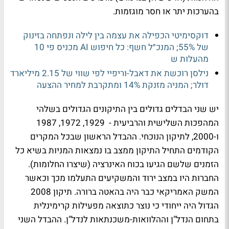
בהערכות יתר או חסר מוגזמות.
דוקסימיטי הכפילה את עצמה בין לילה ונפתחה בזינוק
של 55%; המנכ״ל חשף: כל חיפוש AI מכניס פי 10
מהעלות ש
נילסן רוכשת את דאבל-וריפיי לפי שווי של 2.15 מיליארד
דולר; המניה מזנקת 14% ומתקרבת למחיר ההצעה
יש שני הבדלים גדולים בין התיקונים הגדולים בשלהי
המהפכות השלישית והרביעית - 1929, 1972, 1987
ו-2000, לתיקון הנוכחי. ההבדל הראשון שבכל המקרים
הקודמים התחיל התיקון ממצב בו נמצאות המניות בשיא כל
הזמנים שלשם הגיעו בכוח האינרציה (שיצרו החלומות).
החברות היו במצב ירוד והמשקיעים התעלמו מכך וכאשר
המשק האמריקאי כבר היה בהאטה ברורה. תיקון 2008
הגדול היה ייחודי כי נוצר כתוצאה מפעילות קרימינלית
בתחום הנדל"ן וההלוואות-משכנתאות לנדל"ן. ההבדל השני