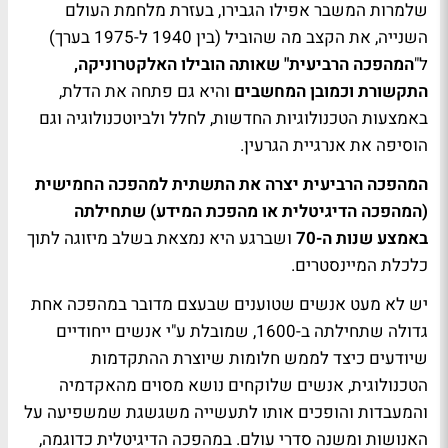
שלמרות המשבר אפילו הגבירו, בעזרת מלחמת העולם
השנייה, את הקצב מה שהוביל (בין 1940 ל-1975 בערך)
ל"
המהפכה הרביעית" שאותה הובילו האלקטרוניקה,
התקשורת וכמובן המחשבים
והיא גם פתחה את הדלת,
באמצעות הטכנולוגיות החדשות, לחלל ולביוטכנולוגיה וגם
הוסיפה את אנרגיית הגרעין.
המהפכה הרביעית יצרה את התשתית למהפכה החמישית
(המהפכה הדיגיטלית או מהפכת המידע) שתחילתה
באמצע שנות ה-70
ושברגע היא נמצאת בשלב מיזוגה לתוך
כלכלת המיינסטרים.
יש לא מעט אנשים שטוענים שבעצם מדובר במהפכה אחת
גדולה שתחילתה ב-1600, שמובלת ע"י אנשים ייחודיים
שיודעים כיצד לממש חלומות שיוצרת ההתקדמות
הטכנולוגית, אנשים שלוקחים נושא מסוים מהאקדמיה
והמעבדות והופכים אותו לתעשייה משגשגת שמשפיעה על
האנושות ומשנה סדרי עולם. במהפכה הדיגיטלית כדוגמה,