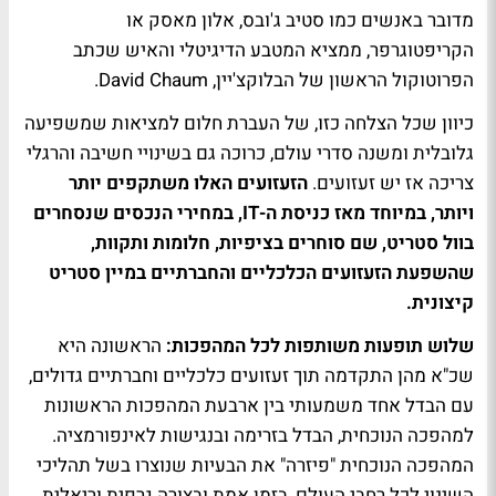
מדובר באנשים כמו סטיב ג'ובס, אלון מאסק או
הקריפטוגרפר, ממציא המטבע הדיגיטלי והאיש שכתב
הפרוטוקול הראשון של הבלוקצ'יין, David Chaum.
כיוון שכל הצלחה כזו, של העברת חלום למציאות שמשפיעה
גלובלית ומשנה סדרי עולם, כרוכה גם בשינויי חשיבה והרגלי
צריכה אז יש זעזועים.
הזעזועים האלו משתקפים יותר
ויותר, במיוחד מאז כניסת ה-IT, במחירי הנכסים שנסחרים
בוול סטריט, שם סוחרים בציפיות, חלומות ותקוות,
שהשפעת הזעזועים הכלכליים והחברתיים במיין סטריט
קיצונית.
שלוש תופעות משותפות לכל המהפכות:
הראשונה היא
שכ"א מהן התקדמה תוך זעזועים כלכליים וחברתיים גדולים,
עם הבדל אחד משמעותי בין ארבעת המהפכות הראשונות
למהפכה הנוכחית, הבדל בזרימה ובנגישות לאינפורמציה.
המהפכה הנוכחית "פיזרה" את הבעיות שנוצרו בשל תהליכי
השינוי לכל רחבי העולם, בזמן אמת ובצורה גרפית וריאלית