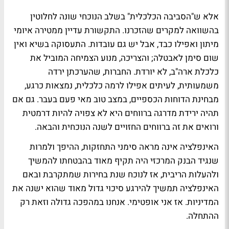
אלא ש"הסביבה הכלכלית" בשלב הנוכחי שונה לחלוטין
בהשוואה למקרים שהזכרנו. התקשורת עדיין ממטירה איומי
מיתון ואפילו כבד, אבל יש גם עובדות. התעסוקה בשיא ואין
שום סימן לאבטלה; והצריכה, מנוע הצמיחה המוביל את
כלכלת ארה"ב, לא יורדת. החברות, שהערכתן ירדה
משמעותית, לעיתים אפילו לרמה כלכלית, נמצאות כרגע,
מבחינת הדוחות הכספיים, במצב טוב מאי פעם בעבר. גם אם
תהיה ירידת מדרגה ברווחים היא לא צפויה להיות דרמטית
ורואים את זה ברווחים החזויים לשנה הנוכחית והבאה.
האינפלציה אינה מראה סימני התחזקות, ההיפך ולמרות
שנגיד הבנק המרכזי היה תקיף מאוד בהבטחתו להמשיך
ולהעלות הריבית, אז לנוכח שנת בחירות שמתקרבת ובאם
האינפלציה תמשיך להירגע סיכוי גדול מאוד שהוא ישנה את
המדיניות. אז אני אופטימי. אנחנו במהפכה גדולה וזאת רק
ההתחלה.