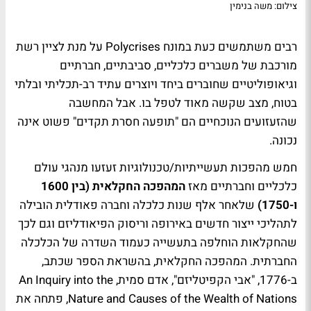
צילום: משה בנימין
רבים משתמשים כעת במונח Polycrises על מנת לציין רשת
מורכבת של משברים כלכליים, סביבתיים, חברתיים
וגיאופוליטיים שחוברים ביחד ויוצרים עתיד רב-תכליתי ובלתי
בטוח, מצב שקשה מאוד לטפל בו. אבל המחשבה
שהזעזועים הנוכחיים הם "תופעה חסרת תקדים" פשוט אינה
נכונה.
חמש מהפכות תעשייתיות/טכנולוגיות זעזעו מנהגי עולם
כלכליים וחברתיים מאז
המהפכה החקלאית (בין 1600
ו-1750)
שלאחר אלף שנות כלכלה וחברה פאודלית הובילה
לתהליכי ייצור חדשים באירופה וריסוק הפיאודליזם וגם לכך
שהחקלאות הוחלפה בתעשייה כעמוד השדרה של הכלכלה
החברתית. המהפכה החקלאית, בהשראת הספר שכתב,
ב-1776, "אבי הקפיטליזם", אדם סמית, An Inquiry into the
Nature and Causes of the Wealth of Nations, פתחה את