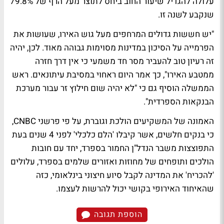
עלולה להגדיל שיעור החוב ביחס לתוצר מעל הרף של 79.8%
שנקבע לשנה זו.
"יש חששות גדולים המרחפים מעל גוש האירו, שעושות את
הפרמייה על הסיכון במדינות מסוימות גבוהה מאוד. לכן, יהיה
זה רעיון טוב להעביר מסר חד משמעי כי אין דרך חזרה
ממטבע האירו", כך אמר היום ראחוי במסיבת עיתונאים. ראש
הממשלה הוסיף גם כי "לא יהיה שום חילוץ זר עבור מערכת
הבנקאות הספרדית".
האמונה של המשקיעים הולכת וגוברת, על פי פרשני CNBC,
כי בנקים חלשים, אשר קיבלו 'הלם כלכלי' לפני 4 שנים בעת
התפוצצות משבר הנדל"ן החמור בספרד, יחד עם חובות
הולכים ותופחים של מחוזות ואזורים שלמים בספרד, עלולים
'להכריח' את המדינה לקבל סיוע חיצוני בינלאומי, כזה
שהאיחוד האירופי בקושי יכול להרשות לעצמו.
הוספת תגובה