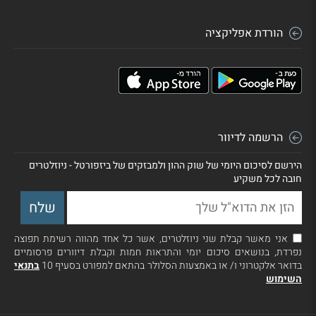
הורדת אפליקציה
הרשמה לדיוור
הירשם לסיכום היומי של שוק ההון ולמבזקים של ביזפורטל - ניוזלטרים
חובה לכל משקיע
אני מאשר קבלת שני ניוזלטרים, אשר כל אחד מהווה רשימת תפוצה
נפרדת, בנושאים סיכום יומי והתראות חמות וקבלת דיוורים פרסומיים
בדואר אלקטרוני ו/ או באמצעות הסלולר בהתאם למפורט בסעיף 10
בתנאי
השימוש