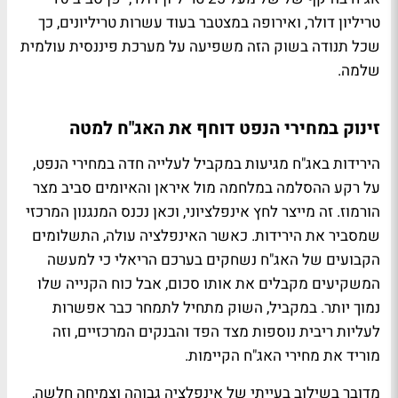
טריליון דולר, ואירופה במצטבר בעוד עשרות טריליונים, כך
שכל תנודה בשוק הזה משפיעה על מערכת פיננסית עולמית
שלמה.
זינוק במחירי הנפט דוחף את האג"ח למטה
הירידות באג"ח מגיעות במקביל לעלייה חדה במחירי הנפט,
על רקע ההסלמה במלחמה מול איראן והאיומים סביב מצר
הורמוז. זה מייצר לחץ אינפלציוני, וכאן נכנס המנגנון המרכזי
שמסביר את הירידות. כאשר האינפלציה עולה, התשלומים
הקבועים של האג"ח נשחקים בערכם הריאלי כי למעשה
המשקיעים מקבלים את אותו סכום, אבל כוח הקנייה שלו
נמוך יותר. במקביל, השוק מתחיל לתמחר כבר אפשרות
לעליות ריבית נוספות מצד הפד והבנקים המרכזיים, וזה
מוריד את מחירי האג"ח הקיימות.
מדובר בשילוב בעייתי של אינפלציה גבוהה וצמיחה חלשה,