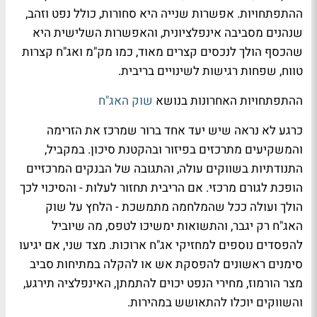
ההתפתחויות. אפשרות שנייה היא סחורות, כולל נפט וזהב,
שנהנים מסביבה אינפלציונית, והאפשרות השלישית היא
שהכסף הולך לנכסים קצרים מאוד, כמו מק"מ ואג"ח קצרות
טווח, שפחות רגישות לשינויים בריבית.
ההתפתחויות האחרונות בנושא
שוק האג"ח
כרגע לא נראה שיש יעד אחד ברור שמרכז את הזרימה
והמשקיעים מתרכזים בפיזור ובהקטנת סיכון. במקביל,
התנודתיות בשווקים עולה, והתגובה של הבנקים המרכזיים
הופכת לגורם מרכזי. אם הריבית תחזור לעלות - והסיכוי לכך
הולך ועולה ככל שהמלחמה מתמשכת - הלחץ על שוק
האג"ח רק יגבר, והתשואות ימשיכו לטפס, מה שיוביל
להפסדים נוספים למחזיקי אג"ח ארוכות. מצד שני, אם יגיעו
סימנים ראשונים להפסקת אש או להקלה במתיחות סביב
מצר הורמוז, מחירי הנפט יכוים להתמתן, האינפלציה תירגע,
והשווקים יוכלו להתאושש במהירות.