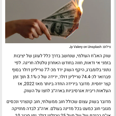
צילום: Jp Valery on Unsplash
שוק האג"ח העולמי, שנחשב בדרך כלל לעוגן של יציבות
בזמני אי ודאות, חווה בחודש האחרון טלטלה חריגה. לפי
נתוני בלומברג, היקף השוק ירד מכ-77 טריליון דולר בסוף
פברואר לכ-74.4 טריליון דולר, ירידה של כ-3.1% תוך זמן
קצר יחסית. מדובר בירידה החדה ביותר מאז 2022, אז
העלאות ריבית אגרסיביות בארה״ב לחצו על השוק.
מדובר בשוק עצום שכולל חוב ממשלתי, חוב קונצרני ונכסים
מגובי חוב כמעט בכל מדינה בעולם. ארה״ב לבדה מחזיקה
אג"ח בהיקף של של מעל 25 טריליון דולר, יפן סביב 10