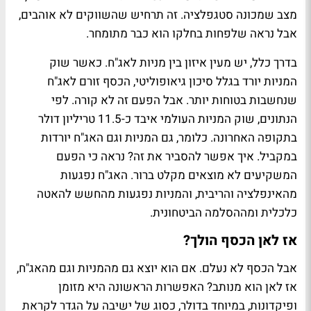
מצב שמכונה סטגפלציה. זה תרחיש שהשווקים לא אוהבים,
אבל נראה שלפחות בחלקו הוא כבר מתומחר.
בדרך כלל, יש מעין איזון בין מניות לאג"ח. כאשר שוק
המניות יורד בגלל סיכון גיאופוליטי, הכסף זורם לאג"ח
שנחשבות בטוחות יותר. אבל הפעם זה לא קורה. לפי
הנתונים, שוק המניות העולמי איבד כ-11.5 טריליון דולר
בתקופה האחרונה. כלומר, גם המניות וגם האג"ח יורדות
במקביל. איך אפשר להסביר את זה? נראה כי הפעם
המשקיעים לא מוצאים מקלט ברור. האג"ח נפגעות
מהאינפלציה והריבית, והמניות נפגעות מהחשש להאטה
כלכלית ומההסלמה הביטחונית.
אז לאן הכסף הולך?
אבל הכסף לא נעלם. אם הוא יוצא גם מהמניות וגם מהאג"ח,
אז לאן הוא מנותב? האפשרות הראשונה היא מזומן
ופיקדונות, במיוחד בדולר, כסוג של ישיבה על הגדר לקראת