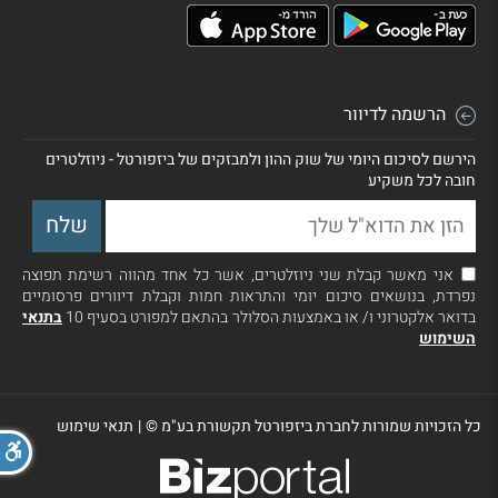
הרשמה לדיוור
הירשם לסיכום היומי של שוק ההון ולמבזקים של ביזפורטל - ניוזלטרים
חובה לכל משקיע
אני מאשר קבלת שני ניוזלטרים, אשר כל אחד מהווה רשימת תפוצה
נפרדת, בנושאים סיכום יומי והתראות חמות וקבלת דיוורים פרסומיים
בדואר אלקטרוני ו/ או באמצעות הסלולר בהתאם למפורט בסעיף 10
בתנאי
השימוש
כל הזכויות שמורות לחברת ביזפורטל תקשורת בע"מ ©
|
תנאי שימוש