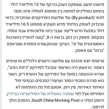
מישהו חושב שעסקת הענק בהיקף של 15 מיליארד דולר
בתחום המוליכים למחצה בין סמסונג לטסלה אינה מוצר
לוואי (By product) של שלושת הפרויקטים שהזכרתי, כדאי
שיבדוק לעומק במיוחד מדוע תשקיע סמסונג 16.5 מיליארד
דולר במפעל חדש לייצור שבבי בינה מלאכותית עבור טסלה
בטקסס. מאסק רק כתב ברשת ה-X, "קשה להפריז בחשיבות
האסטרטגית של זה". העיקר שהתקשורת מספרת שטראמפ
"ברוגז" עם מאסק.
טראמפ יוצא מהכנס עם שלושה הישגים כלכליים מרשימים
כאמור. הראשון היה האישור שקיבל לפרויקט "כיפת הזהב",
שהיא ההגשמה בפועל של הפרויקט של הנשיא ריגן. השני
הוא סגירת הסכמי הסחר ושיעורי המכסים הבסיסי מול
האיחוד האירופי, סין ויפן. אומנם מול סין החתימות לא
הסתיימו אבל לפי
שופרה באנגלית של הפוליטביורו בבייג'ין
,
היומון הסיני ה-South China Morning Post, ההסכם הולך
להיסגר..