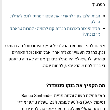
הפרטי)".
הבית הלבן צפוי להאריך את הפטור מחוק ג'ונס להוזלת
הדלק
מגזר הייצור בארצות הברית קם לתחיה - למרות טראמפ
או בזכותו?
אפשר להגיד שהואנג הוא "בעל עניין/ אינטרסנט" וזה בהחלט
נכון, כמו כל תעשיין מצליח אחר. אבל הואנג וכל האחרים
שהריעו לנשיא לא היו מתלהבים כך אם זה לא היה טראמפ
כי ברור להם שהוא יבצע, לפחות ינסה.
מה הקפיץ את בנקו סנטנדר?
מאז תחילת השנה עלתה מניית Banco Santander
(סימול:SAN) ב-98% לעומת 23% שעלה ג'יי.פי מורגן
כדוגמה או 9% שעלה בנק אוף אמריקה. להזכירכם,