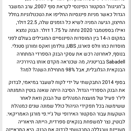
ב"חגיגות" הסקטור הפיננסי לקראת סוף 2007, ערב המשבר
הגדול כאשר מניות פיננסיות החליפו את הטכנולוגיות בחלל
החיצון, הגיעה המניה לשיא כל הזמנים שלה, 22.5 דולר,
ואילו בספטמבר 2020 נחתה על 1.75 דולר. הבנק נמצא
במקום ה-14 בין המוסדות הפיננסיים המובילים בעולם לפני
מוסדות כמו וולס פארגו, UBS, גולדמן זאקס ומורגן סטנלי.
בנוסף, לאחרונה רכש את עסקי הבנק הספרדי המתחרה
Sabadell בבריטניה, מה שכנראה מקדם אותו בהיררכיה
הבנקאית הגלובלית, אבל 98% מתחילת השנה? למה?
בסוף 2014 התבקשתי על ידי לקוח לשעבר במיאמי, לבדוק
את הבנק הספרדי הגדול. הסיבה היתה שאנה בוטין התמנתה
ליו"ר פעיל של מועצת המנהלים של הבנק וזאת לאחר
ששימשה בכל תפקידי הניהול כולל שמונה שנים כמנהלת
השקעות עבור הסקטור האירופי של ג'יי.פי מורגן האמריקאי.
לבוטין, נצר למשפחת בנקאים ספרדית, הייתה תיאוריה
מעניינת שבגללה התבקשתי לבדוק את הבנק. היא התראיינה