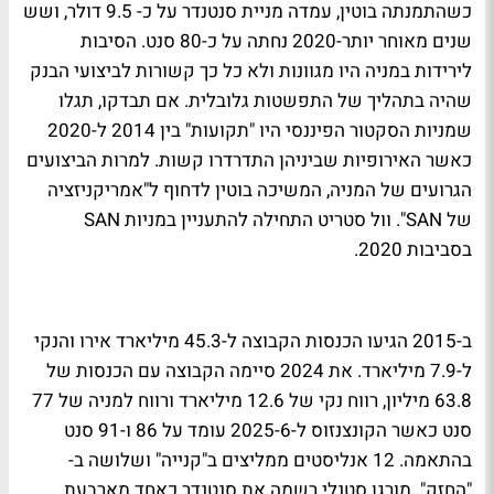
כשהתמנתה בוטין, עמדה מניית סנטנדר על כ- 9.5 דולר, ושש
שנים מאוחר יותר-2020 נחתה על כ-80 סנט. הסיבות
לירידות במניה היו מגוונות ולא כל כך קשורות לביצועי הבנק
שהיה בתהליך של התפשטות גלובלית. אם תבדקו, תגלו
שמניות הסקטור הפיננסי היו "תקועות" בין 2014 ל-2020
כאשר האירופיות שביניהן התדרדרו קשות. למרות הביצועים
הגרועים של המניה, המשיכה בוטין לדחוף ל"אמריקניזציה
של SAN". וול סטריט התחילה להתעניין במניות SAN
בסביבות 2020.
ב-2015 הגיעו הכנסות הקבוצה ל-45.3 מיליארד אירו והנקי
ל-7.9 מיליארד. את 2024 סיימה הקבוצה עם הכנסות של
63.8 מיליון, רווח נקי של 12.6 מיליארד ורווח למניה של 77
סנט כאשר הקונצנזוס ל-2025-6 עומד על 86 ו-91 סנט
בהתאמה. 12 אנליסטים ממליצים ב"קנייה" ושלושה ב-
"החזק". מורגן סטנלי רשמה את סנטנדר כאחד מארבעת