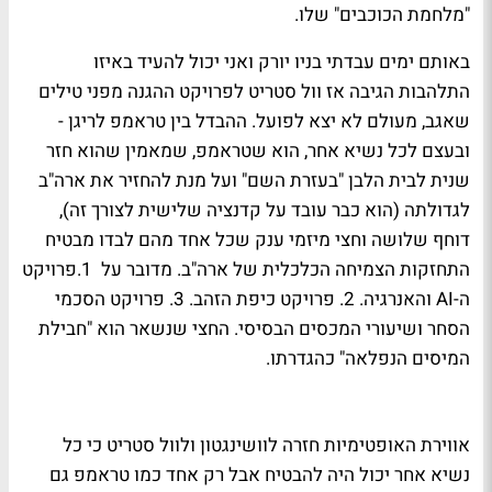
"מלחמת הכוכבים" שלו.
באותם ימים עבדתי בניו יורק ואני יכול להעיד באיזו
התלהבות הגיבה אז וול סטריט לפרויקט ההגנה מפני טילים
שאגב, מעולם לא יצא לפועל. ההבדל בין טראמפ לריגן -
ובעצם לכל נשיא אחר, הוא שטראמפ, שמאמין שהוא חזר
שנית לבית הלבן "בעזרת השם" ועל מנת להחזיר את ארה"ב
לגדולתה (הוא כבר עובד על קדנציה שלישית לצורך זה),
דוחף שלושה וחצי מיזמי ענק שכל אחד מהם לבדו מבטיח
התחזקות הצמיחה הכלכלית של ארה"ב. מדובר על 1.פרויקט
ה-AI והאנרגיה. 2. פרויקט כיפת הזהב. 3. פרויקט הסכמי
הסחר ושיעורי המכסים הבסיסי. החצי שנשאר הוא "חבילת
המיסים הנפלאה" כהגדרתו.
אווירת האופטימיות חזרה לוושינגטון ולוול סטריט כי כל
נשיא אחר יכול היה להבטיח אבל רק אחד כמו טראמפ גם