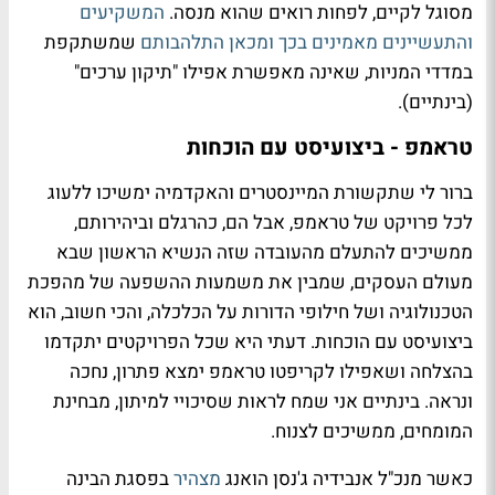
מסוגל לקיים, לפחות רואים שהוא מנסה.
המשקיעים
והתעשיינים מאמינים בכך ומכאן התלהבותם
שמשתקפת
במדדי המניות, שאינה מאפשרת אפילו "תיקון ערכים"
(בינתיים).
טראמפ - ביצועיסט עם הוכחות
ברור לי שתקשורת המיינסטרים והאקדמיה ימשיכו ללעוג
לכל פרויקט של טראמפ, אבל הם, כהרגלם וביהירותם,
ממשיכים להתעלם מהעובדה שזה הנשיא הראשון שבא
מעולם העסקים, שמבין את משמעות ההשפעה של מהפכת
הטכנולוגיה ושל חילופי הדורות על הכלכלה, והכי חשוב, הוא
ביצועיסט עם הוכחות. דעתי היא שכל הפרויקטים יתקדמו
בהצלחה ושאפילו לקריפטו טראמפ ימצא פתרון, נחכה
ונראה. בינתיים אני שמח לראות שסיכויי למיתון, מבחינת
המומחים, ממשיכים לצנוח.
כאשר מנכ"ל אנבידיה ג'נסן הואנג
מצהיר
בפסגת הבינה