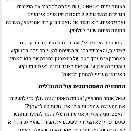
באותם ימים ב-CNBC , שם ניסתה להסביר את הפערים
הגדולים בהערכות של מוסדות פיננסיים אירופיים
ואמריקאיים. היא טענה אז שאם הבנק היה אמריקאי, הערכת
המניות הייתה שונה לחלוטין.
"המשקיע האמריקאי", אמרה, "נותן הערכת יתר ענקית
לציפיות, והאירופי בקושי מתייחס להן. יותר מכך, המשקיע
האמריקאי מעריך מצב של רה-ארגון בחברה אם הוא מאמין
שההנהלה אכן עושה זאת בצורה נכונה, ואילו המשקיע
האירופי מעדיף להמתין ולראות".
התוכנית האסטרטגית של המנכ"לית
שאל אותה המראיין, "אז מה האסטרטגיה שלך כדי להעלות
את ההערכה שהמניות שלך אינן זוכות בה לדעתך?"
"האסטרטגיה שלי, שאני עובדת עליה כבר למעלה מחמש
שנים ועדיין לא הצלחתי לשכנע את הבורד שהיא נכונה, היא
לשכנע משקיעים מוסדיים אמריקאים שהעולם באמת