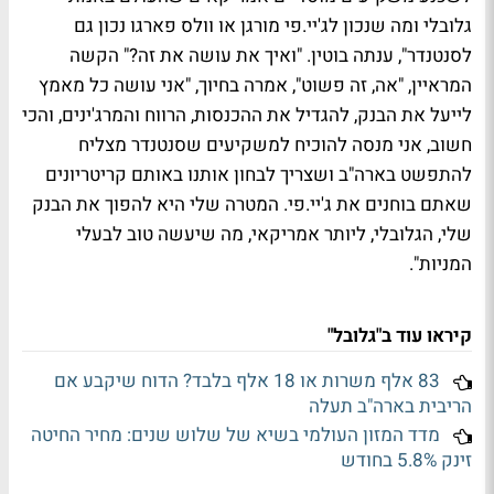
גלובלי ומה שנכון לג'יי.פי מורגן או וולס פארגו נכון גם
לסנטנדר", ענתה בוטין. "ואיך את עושה את זה?" הקשה
המראיין, "אה, זה פשוט", אמרה בחיוך, "אני עושה כל מאמץ
לייעל את הבנק, להגדיל את ההכנסות, הרווח והמרג'ינים, והכי
חשוב, אני מנסה להוכיח למשקיעים שסנטנדר מצליח
להתפשט בארה"ב ושצריך לבחון אותנו באותם קריטריונים
שאתם בוחנים את ג'יי.פי. המטרה שלי היא להפוך את הבנק
שלי, הגלובלי, ליותר אמריקאי, מה שיעשה טוב לבעלי
המניות".
קיראו עוד ב"גלובל"
83 אלף משרות או 18 אלף בלבד? הדוח שיקבע אם
הריבית בארה"ב תעלה
מדד המזון העולמי בשיא של שלוש שנים: מחיר החיטה
זינק 5.8% בחודש