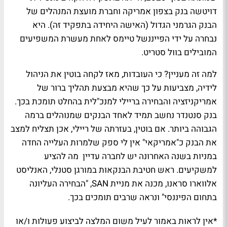
דויטשה בנק בצפון אמריקה וחברת מועצת המנהלים של
הבנק הגרמני הגדול (האישה היחידה בתפקיד זה). היא
נבחרה על ידי הפייננשל טיימס לאחת מעשרת המשפיעים
המובילים בוול סטריט.
למה זה מעניין? כי העובדות, מאז לקחה בוטין את הניהול
לידיה, מצביעות על כך שהיא מבצעת תהליך ברור של
אמריקניזציה והבחירה בריילי למנכ"לית בהחלט תומכת בכך.
בנק סנטנדר נחשב תמיד לאחד הבנקים שמנוהלים ברמה
הגבוהה ביותר. אם בוטין, בעזרתה של ריילי, אכן תצליח למצב
את הבנק כ"אמריקאי" אין לי ספק שלמרות העלייה החדה
במניות בשנה האחרונה יש לחברה עדיין מה להציע
למשקיעים. ראש חטיבת הבנקאות במורגן סטנלי, האנליסט
אלווארו סראנו, מכנה את מניית SAN, "הבחירה העליונה
בתחום הפיננסי" ונראה שרבים תומכים בכך.
*אין לראות באמור לעיל משום המלצה לביצוע פעולות ו/או