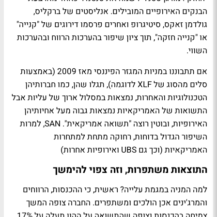
הבנקים האירופיים המובילים. אנליסטים של ברקליס,
גולדמן זאקס, סיטיגרופ ואחרים פרסמו דירוגים של "קנייה"
או "קנייה חזקה", תוך ציון שיפור בהערכות הרווח ובהערכות
השווי.
אם תתבוננו במניות המגזר הפיננסי מאז 2009 (באמצעות
סלים מהסוג של XLF לדוגמה), תגלו שהן, כמו חברותיהן
הטכנולוגיות והאחרות, נמצאות במסלול ארוך של עליות אבל
התשואות של האמריקאיות נמצאות גבוה מעל אחיותיהן
האירופיות, ובוטין רוצה "תשואה אמריקאית". SAN, למרות
השיפור הגדול בדוחות, רחוקה מתחת למתחרות
האמריקאיות (וכך גם UBS ואירופיות אחרות)
התוצאות משתפרות, וזה צפוי להימשך
למה המניה במגמת עלייה? ראשית, כי ההכנסות, הרווחים
והמרג'ינים אכן הולכים ומשתפרים. החברה צופה המשך
צמיחה בהכנסות וצופה שהתשואה על ההון תעלה על 17%