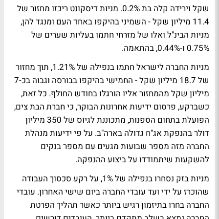
שקל וירידה קלה בת 0.2%. מניות דיסקונט ריכזו מחזור של
11.4 מיליון שקל - השמיני בהיקפו באחד העם ומנגד להן,
מניות הבינ"ל ואלו של מזרחי חתמו בעליות שערים של
0.75% ו-0.44%, בהתאמה.
מניות החברה לישראל חתמו בנפילה של 1.21%, תוך מחזור
של 18.7 מיליון שקל - החמישי בהיקפו בבורסה וגבוה בכ-7
מיליון שקל מהמחזור אליו הורגלו בחודש החולף. כל זאת,
כשברקע, פרסום ידיעות אחרונות הבוקר, כי חברת הבת צים,
הפועלת בתחום הספנות, מתכוננת לגיוס של 350 מיליון
דולר בהנפקת אג"ח גדולה בארה"ב. על פי ידיעות מנהלת
החברה מזה מספר שבועות מגעים עם מספר בנקים
להשקעות שיתמודדו על ביצוע ההנפקה.
מניות בזק נסחרו בנפילה של 1%, על רקע סכסוך העבודה
שהוכרז על ידי ועד עובדי החברה ביום שישי האחרון. עובדי
החברה בחרו בתיזמון רגיש ביותר כאשר תהליך הפרטת
החברה נמצא בשלב מתקדם ביותר. העובדים דורשים