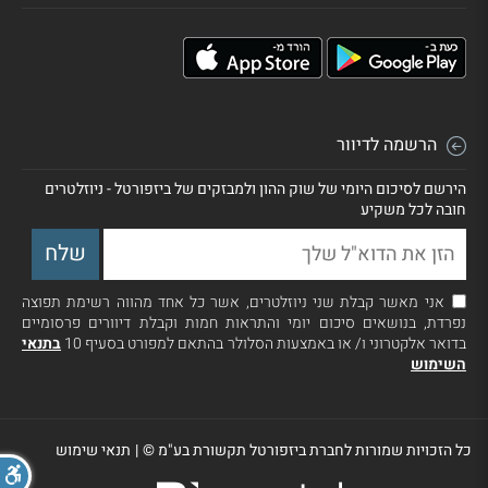
הרשמה לדיוור
הירשם לסיכום היומי של שוק ההון ולמבזקים של ביזפורטל - ניוזלטרים
חובה לכל משקיע
אני מאשר קבלת שני ניוזלטרים, אשר כל אחד מהווה רשימת תפוצה
נפרדת, בנושאים סיכום יומי והתראות חמות וקבלת דיוורים פרסומיים
בדואר אלקטרוני ו/ או באמצעות הסלולר בהתאם למפורט בסעיף 10
בתנאי
השימוש
כל הזכויות שמורות לחברת ביזפורטל תקשורת בע"מ ©
|
תנאי שימוש