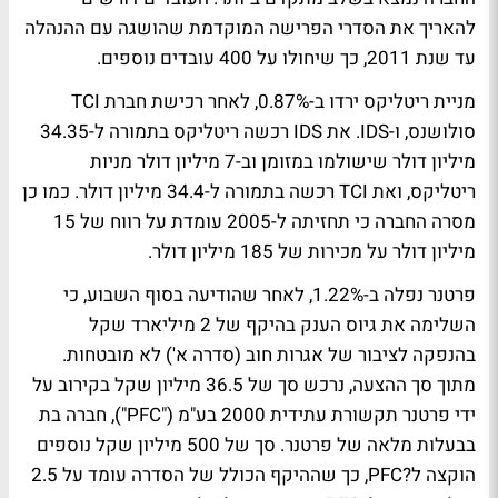
להאריך את הסדרי הפרישה המוקדמת שהושגה עם ההנהלה
עד שנת 2011, כך שיחולו על 400 עובדים נוספים.
מניית ריטליקס ירדו ב-0.87%, לאחר רכישת חברת TCI
סולושנס, ו-IDS. את IDS רכשה ריטליקס בתמורה ל-34.35
מיליון דולר שישולמו במזומן וב-7 מיליון דולר מניות
ריטליקס, ואת TCI רכשה בתמורה ל-34.4 מיליון דולר. כמו כן
מסרה החברה כי תחזיתה ל-2005 עומדת על רווח של 15
מיליון דולר על מכירות של 185 מיליון דולר.
פרטנר נפלה ב-1.22%, לאחר שהודיעה בסוף השבוע, כי
השלימה את גיוס הענק בהיקף של 2 מיליארד שקל
בהנפקה לציבור של אגרות חוב (סדרה א') לא מובטחות.
מתוך סך ההצעה, נרכש סך של 36.5 מיליון שקל בקירוב על
ידי פרטנר תקשורת עתידית 2000 בע"מ ("PFC"), חברה בת
בבעלות מלאה של פרטנר. סך של 500 מיליון שקל נוספים
הוקצה ל?PFC, כך שההיקף הכולל של הסדרה עומד על 2.5