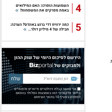
4
השמועות הופרכו: האם המילואים
באמת מפרקים את המשפחות?
5
כמה ירוויח דדי ברנע באונדס? הערכה:
חבילה של 4 מיליון דולר...
הירשם לסיכום היומי של שוק ההון
ולמבזקים של
אני מאשר קבלת ניוזלטרים ודיוורים פרסומיים
בדואר אלקטרוני ו/או באמצעות הסלולר בהתאם
למפורט בסעיף 10 בתנאי השימוש