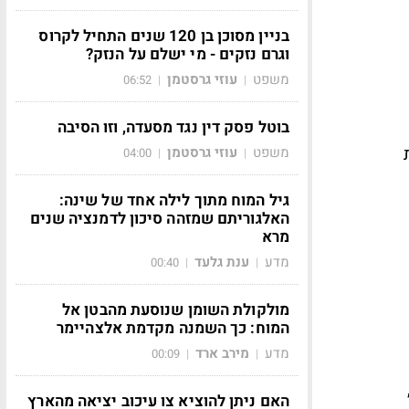
בניין מסוכן בן 120 שנים התחיל לקרוס
וגרם נזקים - מי ישלם על הנזק?
משפט
עוזי גרסטמן
06:52
|
|
בוטל פסק דין נגד מסעדה, וזו הסיבה
משפט
עוזי גרסטמן
04:00
|
|
גיל המוח מתוך לילה אחד של שינה:
האלגוריתם שמזהה סיכון לדמנציה שנים
מרא
מדע
ענת גלעד
00:40
|
|
מולקולת השומן שנוסעת מהבטן אל
המוח: כך השמנה מקדמת אלצהיימר
מדע
מירב ארד
00:09
|
|
האם ניתן להוציא צו עיכוב יציאה מהארץ