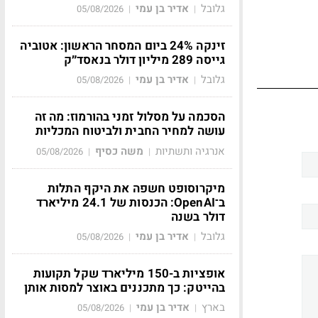
גלובל
אדיר בן עמי
05/08/2026
|
|
זינקה 24% ביום המסחר הראשון: אטוביה
גייסה 289 מיליון דולר בנאסד״ק
גלובל
אדיר בן עמי
05/08/2026
|
|
הסכמה על מסלול זמני בהורמוז: מה זה
עושה למחיר החבית ולביטוח המכליות
אנרגיה ותשתיות
משה כסיף
05/08/2026
|
|
מיקרוסופט חשפה את היקף התלות
ב־OpenAI: הכנסות של 24.1 מיליארד
דולר בשנה
גלובל
אדיר בן עמי
05/08/2026
|
|
אופציות ב-150 מיליארד שקל תקועות
בהייטק: כך מתכננים באוצר למסות אותן
בארץ
אדיר בן עמי
05/08/2026
|
|