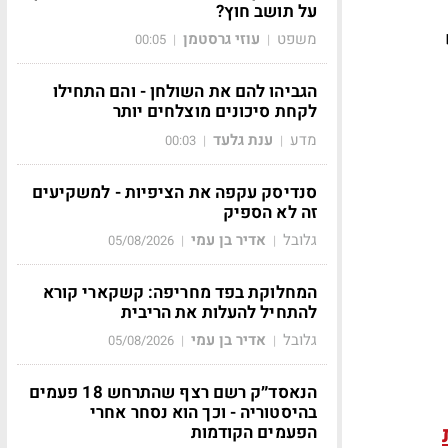
על תושב חוץ?
משפט
עוזי גרסטמן
00:05
|
|
הגביהו להם את השולחן - והם התחילו
לקחת סיכונים מוצלחים יותר
מדע
ענת גלעד
00:03
|
|
סנדיסק עקפה את הציפיות - למשקיעים
זה לא הספיק
גלובל
אדיר בן עמי
05/08/2026
|
|
המחלוקת בפד מחריפה: קשקארי קורא
להתחיל להעלות את הריבית
גלובל
אדיר בן עמי
05/08/2026
|
|
הנאסד״ק רשם רצף שהתרחש 18 פעמים
בהיסטוריה - וכך הוא נסחר אחרי
הפעמים הקודמות