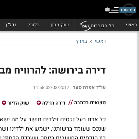
הירשמו
ראשי
שוק ההון
גלובל
נדל"ן
כל הכותרות
ראשי
בארץ
דירה בירושה: להרוויח מב
עו״ד אפרת סער
02/03/2017 11:58
|
נושאים בכתבה
דירה רגילה
שוק הדיור
כל אדם בעל נכסים וילדים חושב על מה ישאיר 
שנכס שעומד ברשותנו, ישמש את ילדינו ושהם 
בין הנכסים החשובים ביותר, שערכם הכספי הו