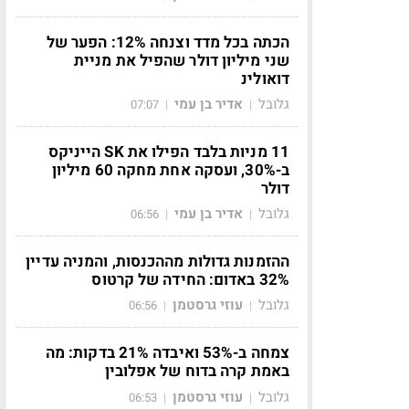
הכתה בכל מדד וצנחה 12%: הפער של
שני מיליון דולר שהפיל את מניית
דואולינ
גלובל
אדיר בן עמי
07:07
|
|
11 מניות בלבד הפילו את SK הייניקס
ב-30%, ועסקה אחת מחקה 60 מיליון
דולר
גלובל
אדיר בן עמי
06:56
|
|
ההזמנות גדולות מההכנסות, והמניה עדיין
32% באדום: החידה של קרטוס
גלובל
עוזי גרסטמן
06:56
|
|
צמחה ב-53% ואיבדה 21% בדקות: מה
באמת קרה בדוח של אפלובין
גלובל
עוזי גרסטמן
06:53
|
|