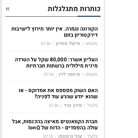
כותרות מתגלגלות
הקורונה נגמרה. אין יותר תירוץ לישיבות
דירקטוריון בזום
משפט
מישל אוחיון
07:36
|
|
העליון אשרר: 80,000 שקל על הטרדה
מינית מילולית ברשתות חברתיות
משפט
איתמר לוין
07:36
|
|
האם השוק מפספס את אמדוקס - או
שהוא יודע שהרע עוד לפניה?
גלובל
מירב ארד
07:30
|
|
חברת הקוואנטים מאיצה בהכנסות, אבל
עולה בהפסדים - הדוח של IonQ
גלובל
עוזי גרסטמן
07:10
|
|