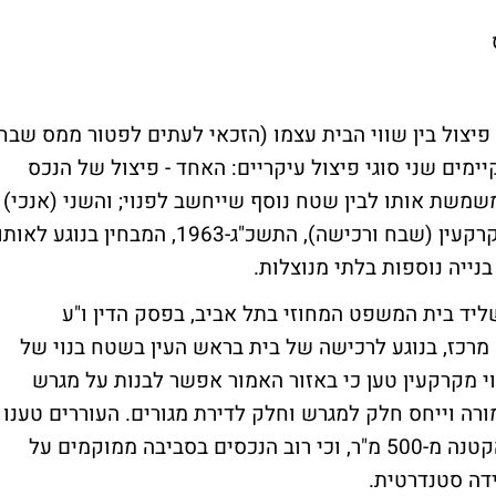
פיצול בין שווי הבית עצמו (הזכאי לעתים לפטור ממס שבח
יימים שני סוגי פיצול עיקריים: האחד - פיצול של הנכס
שמשת אותו לבין שטח נוסף שייחשב לפנוי; והשני (אנכי)
- תולדה של הוראות סעיף 49ז לחוק מיסוי מקרקעין (שבח ורכישה), התשכ"ג-1963, המבחין בנוגע לאות
בנייה נוספות בלתי מנוצלות.
ליד בית המשפט המחוזי בתל אביב, בפסק הדין ו"ע
 מס שבח מרכז, בנוגע לרכישה של בית בראש העין בשטח בנוי של
ח 498 מ"ר. מנהל מיסוי מקרקעין טען כי באזור האמור אפשר לבנות על מגרש
ורה וייחס חלק למגרש וחלק לדירת מגורים. העוררים טענו
מנגד כי מעולם לא בוצע פיצול פיזי בחלקה הקטנה מ-500 מ"ר, וכי רוב הנכסים בסביבה ממוקמים על
דה סטנדרטית.