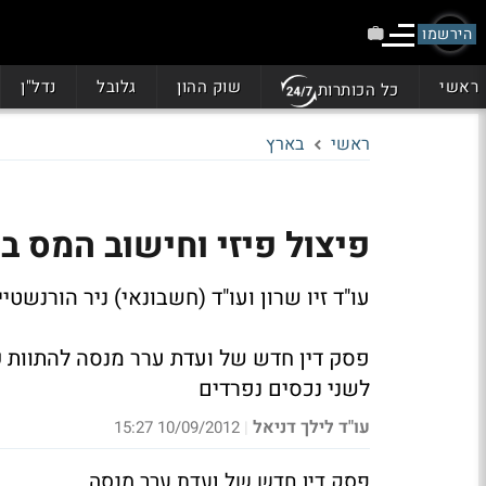
הירשמו
ראשי
שוק ההון
גלובל
נדל"ן
כל הכותרות
ראשי
בארץ
פיצול פיזי וחישוב המס 
עו"ד זיו שרון ועו"ד (חשבונאי) ניר הורנשטיי
פסק דין חדש של ועדת ערר מנסה להתוות קו
לשני נכסים נפרדים
עו"ד לילך דניאל
10/09/2012 15:27
|
פסק דין חדש של ועדת ערר מנסה