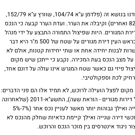
ועדת הערר סקרה את פסקי הדין העיקריים שדנו בנושא זה (פלדמן ע"א 104/74, שוורץ ע"א 152/79,
נסל ע"א 2191/92, פאולה כרמל ע"א 8244/02 ואחרים) וקיבלה את הערר. ועדת הערר קבעה כי הנכס
רת המגורים. היות שפיצול התמורה התבצע על ידי מנהל
מיסוי מקרקעין - עליו הוטל הנטל להוכיח כי בראש העין דירת מגורים על שטח של 500 מ"ר היא דבר
רות לבנות יחידה אחת או שתי יחידות קטנות, אולם לא
 על מצב הנכס בעת המכירה. נקבע כי ייתכן שיש מקום
צול פיזי גם כאשר שטח המגרש אינו עולה על דונם אחד,
רחיק לכת וספקולטיבי.
 מקום לפצל הועילה לרוכש, לא תמיד אלו הם פני הדברים:
לנוכח חוק מיסוי מקרקעין (הגדלת ההיצע של דירות מגורים - הוראת שעה), התשע"א-2011 (שלאחרונה
הוחלט להאריכו), המדרגות לדירת מגורים שנייה ואילך גבוהות יותר מאשר לעניין נכס אחר (7%-5%
יום לרוכשי דירה שנייה ואילך קיימת כדאיות שחלק מהנכס לא
ור ניגוד אינטרסים בין מוכר הנכס והרוכש.