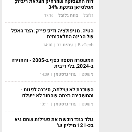
דוח התעסוקה שהרחיק העלאת ריבית;
אטלסיאן מזנקת 34%
גלובל
צוות גלובל
17:16
|
|
הטיה, מניפולציה ודיפ פייק: הצד האפל
של הבינה המלאכותית
BizTech
עמית בר
14:10
|
|
המשטרה תפסה כסף ב-2005 - והחזירה
ב-2024, בלי ריבית
משפט
עוזי גרסטמן
14:09
|
|
השוכרת לא שילמה, סירבה לפנות -
והמשכירה רצתה שהחוב לא ייעלם
משפט
עוזי גרסטמן
13:11
|
|
גולד בונד רוכשת את פעילות שחם גיא
בכ-121 מיליון ש'