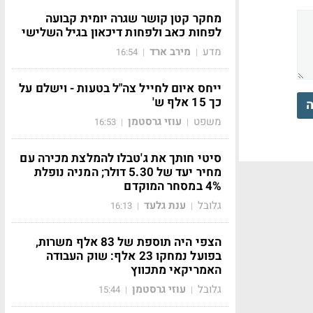
מחקר קטן קושר שגרה יומית קבועה
לפחות כאב ולפחות דיכאון בגיל השלישי
מדע
מירב ארד
16:54
|
|
ייחס איום לחייל צה"ל בטעות - וישלם על
כך 15 אלף ש'
ה
משפט
עוזי גרסטמן
16:53
|
|
סיטי חותך את ג'טבלו להמלצת מכירה עם
מחיר יעד של 5.30 דולר; המניה נופלת
4% במסחר המוקדם
גלובל
ענת גלעד
16:13
|
|
הצפי היה תוספת של 83 אלף משרות,
בפועל נמחקו 23 אלף: שוק העבודה
האמריקאי מתכווץ
גלובל
עוזי גרסטמן
15:44
|
|