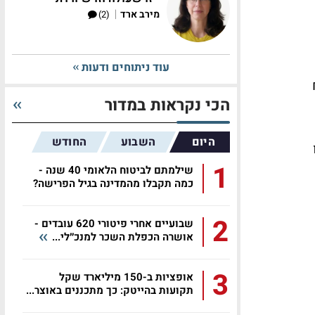
|
מירב ארד
(2)
עוד ניתוחים ודעות
הכי נקראות במדור
היום
השבוע
החודש
ו
1
שילמתם לביטוח הלאומי 40 שנה -
כמה תקבלו מהמדינה בגיל הפרישה?
2
שבועיים אחרי פיטורי 620 עובדים -
אושרה הכפלת השכר למנכ״לי...
3
אופציות ב-150 מיליארד שקל
תקועות בהייטק: כך מתכננים באוצר...