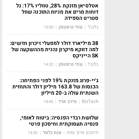
אטלסיאן מזנקת 28%, טווליו 17%: גל
דוחות מרים את מניות התוכנה שוול
סטריט הספידה
גלובל
עוזי גרסטמן
15:00
|
|
38 מיליארד דולר למפעלי זיכרון חדשים:
למה דווקא מיקרון נהנית מההשקעה של
SK הייניקס
גלובל
עוזי גרסטמן
14:52
|
|
ג'יי-פרוג מזנקת 19% לפני הפתיחה:
הכנסות של 163.8 מיליון דולר והתחזית
השנתית עולה ב-20 מיליון
BizTech
מירב ארד
14:45
|
|
שלושת רבדי הפנסיה: ביטוח לאומי,
פנסיה תעסוקתית וחיסכון פרטי
חיסכון ארוך טווח
ענת גלעד
14:42
|
|