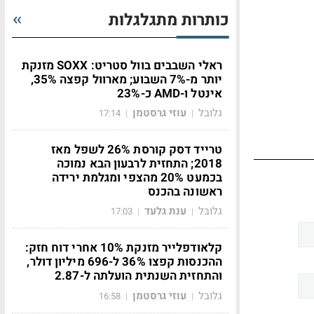
כותרות מתגלגלות
ראלי השבבים בוול סטריט: SOXX מזנקת
יותר מ-7% השבוע; מארוול קפצה 35%,
אינטל ו-AMD כ-23%
גלובל
עוזי גרסטמן
17:14
|
|
טרייד דסק קורסת 26% לשפל מאז
2018; התחזית לרבעון הבא נמוכה
בכמעט 20% מהצפי ומגלמת ירידה
ראשונה בהכנס
גלובל
ענת גלעד
17:03
|
|
קלאודפלייר מזנקת 10% אחרי דוח חזק:
ההכנסות קפצו 36% ל-696 מיליון דולר,
והתחזית השנתית הועלתה ל-2.87
גלובל
עוזי גרסטמן
16:58
|
|