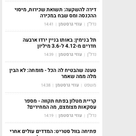
דירה להשקעה: תשואת שכירות, מיסוי
ההכנסה ומס שבח במכירה
נדל"ן
עוזי גרסטמן
14:41
|
|
תל בנימין: באותו בניין ירדו ארבעה
חדרים מ-4.12 ל-3.6 מיליון
נדל"ן
עוזי גרסטמן
14:39
|
|
טענה שהבטיח לה הכל - מומחה: לא הבין
מלה ממה שאמר
משפט
עוזי גרסטמן
14:38
|
|
קריית מטלון בפתח תקווה - מספר
עסקאות מצומצם, מה המחירים?
נדל"ן
עוזי גרסטמן
14:19
|
|
פתיחה בוול סטריט: המדדים עולים אחרי