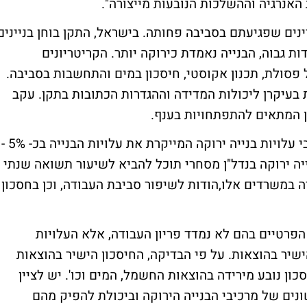
האנרגיה וההשלכות הנובעות מייצורה".
ירוקה מוגדרת בישראל בתקן 5281- בניינים שפגיעתם בסביבה פחותה. בישראל, התקן בוחן בניינים
 גבוה, הבנייה נאמדת כירוקה יותר. הקריטריונים
ול פסולת, תכנון אקוסטי, חיסכון במים והתחשבות בסביבה.
 בעיקרן ליכולות המדידה וההגדרות הכתובות בתקן. עקב
ב-BDO אומרים כי קיימים אומדנים שונים לגבי עלויות בנייה ירוקה המייקרת את עלויות הבנייה בכ- 5% -
בנייה ירוקה בנדל"ן מסחרי תוכל להביא לשיעור תשואה שנתי
 העבודה במשרדים אלו,הודות לשיפור סביבת העבודה, וכן בחסכון
 ב-BDO, "במשקי הבית הפרטיים בהם לא נמדד פריון העבודה, אלא העלויות
שיר בהוצאות. על פי הבדיקה, החיסכון הישיר בהוצאות
 ב- 16.8 ₪ למ"ר. החיסכון נובע מירידה בהוצאות החשמל, המים וכו'. יש לציין
נים של מרכיבי הבנייה הירוקה וביכולת להפיק מהם