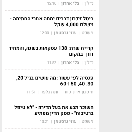
נדל"ן
צלי אהרון
12:10
|
|
ביטל זיכרון דברים יממה אחרי החתימה -
וישלם 4,000 שקל
משפט
עוזי גרסטמן
12:00
|
|
קריית שרת: 138 עסקאות בשנה, והמחיר
דורך במקום
נדל"ן
צלי אהרון
11:52
|
|
פנסיה לפי עשור: מה עושים בגיל 20,
30, 40, 50 ו-60
חיסכון ארוך טווח
ענת גלעד
11:51
|
|
השוכר תבע את בעל הדירה - "לא טיפל
ברטיבות" - פסק הדין מפתיע
משפט
עוזי גרסטמן
10:21
|
|