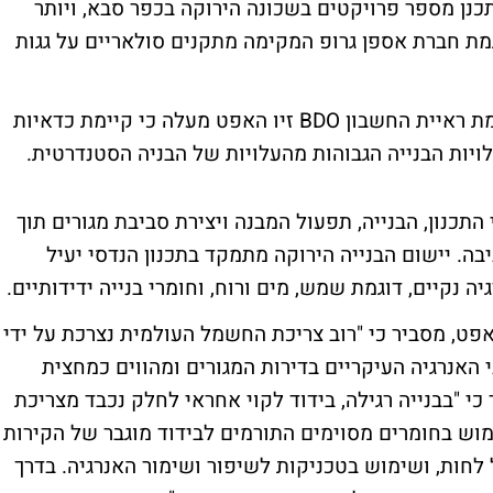
נן מספר פרויקטים בשכונה הירוקה בכפר סבא, ויותר
גמת
חברת אספן גרופ המקימה מתקנים סולאריים על גגות
בדיקה שערכה חברת הייעוץ והניהול של פירמת ראיית החשבון BDO זיו האפט מעלה כי קיימת כדאיות
לויות הבנייה הגבוהות מהעלויות של הבניה הסטנדרטית.
התכנון, הבנייה, תפעול המבנה ויצירת סביבת מגורים תוך
. יישום הבנייה הירוקה מתמקד בתכנון הנדסי יעיל
ה נקיים, דוגמת שמש, מים ורוח, וחומרי בנייה ידידותיים.
 זיו, שותף בכיר בפירמת BDO זיו האפט, מסביר כי "רוב צריכת החשמל העולמית נצרכת על ידי
ני האנרגיה העיקריים בדירות המגורים ומהווים כמחצית
כי "בבנייה רגילה, בידוד לקוי אחראי לחלק נכבד מצריכת
וש בחומרים מסוימים התורמים לבידוד מוגבר של הקירות
 לחות, ושימוש בטכניקות לשיפור ושימור האנרגיה. בדרך