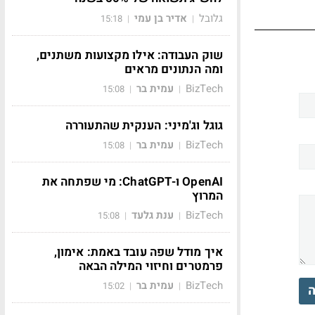
גלובל
אדיר בן עמי
15:18
|
|
שוק העבודה: אילו מקצועות משתנים,
ומה הנתונים מראים
BizTech
עמית בר
15:08
|
|
גוגל וג'מיני: הענקית שהתעוררה
BizTech
עמית בר
15:08
|
|
OpenAI ו-ChatGPT: מי שפתחה את
המרוץ
BizTech
ענת גלעד
15:08
|
|
איך מודל שפה עובד באמת: אימון,
פרמטרים וחיזוי המילה הבאה
BizTech
עמית בר
15:02
|
|
ה