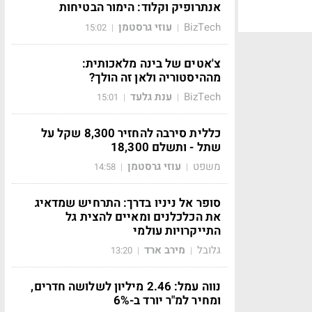
אנתרופיק וקלוד: הימור הבטיחות
BizTech
עוזי גרסטמן
15:02
|
|
צ'אטים של בינה מלאכותית:
מההיסטוריה ולאן זה הולך?
BizTech
ענת גלעד
15:01
|
|
כללית סירבה להחזיר 8,300 שקל על
שתל - ותשלם 18,300
משפט
עוזי גרסטמן
14:58
|
|
סופר אל ניניו בדרך: התרחיש שמדאיג
את הכלכלנים ומאיים להצית גל
התייקרויות עולמי
גלובל
מירב ארד
13:20
|
|
נווה עמל: 2.46 מיליון לשלושה חדרים,
ומחיר למ"ר יורד ב-6%