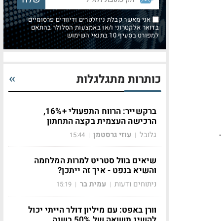
אני מאשר קבלת ניוזלטרים ודיוורים פרסומיים
בדואר אלקטרוני ו/או באמצעות הסלולר בהתאם
למפורט בסעיף 10 בתנאי השימוש
כותרות מתגלגלות
ברקשייר: הרווח התפעולי +16%,
הרכישה העצמית בקצה התחתון
גלובל
עוזי גרסטמן
15:44
|
|
שיאים בוול סטריט למרות המלחמה
והשיא בנפט - איך זה ייתכן?
ניתוחים ודעות
עמית בר
15:19
|
|
וורן באפט: עם מיליון דולר הייתי יכול
להשיג תשואה של 50% בשנה