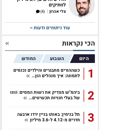
לוותיקים
|
צלי אהרון
(4)
עוד ניתוחים ודעות
הכי נקראות
היום
השבוע
החודש
1
כשההורים מתבגרים והילדים נכנסים
לתמונה: איך מנהלים הון...
2
ביהמ"ש מצדיק את רשות המסים: הונו
של בעלי חנויות תכשיטים...
3
תל בנימין: באותו בניין ירדו ארבעה
חדרים מ-4.12 ל-3.6 מיליון