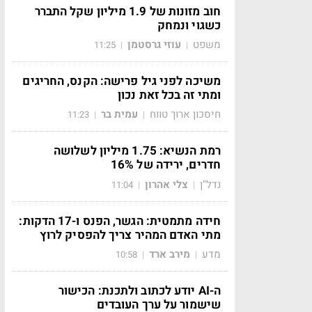
חוב מזונות של 1.9 מיליון שקל התברר
כשגוי ונמחק
משפט
עוזי גרסטמן
11:25
|
|
משיכה לפני גיל פרישה: הקנס, החריגים
ומתי זה בכל זאת נכון
חיסכון ארוך טווח
עמית בר
11:23
|
|
רמת הנשיא: 1.75 מיליון לשלושה
חדרים, ירידה של 16%
נדל"ן
צלי אהרון
11:04
|
|
חידה מתמטית: הגשר, הפנס ו-17 הדקות:
מתי האדם המהיר צריך להפסיק לרוץ
מדע
מירב ארד
10:58
|
|
ה-AI יודע לכתוב ולתכנת: הכישור
שישמור על ערך העובדים