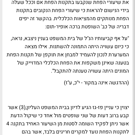
את שיעורי הפחת שנקבעו בתקנות הפחת אם וככל שעלה
בידי הנישום להראות כי שיעורי הפחת הנקובים בתקנות
הפחת מנותקים מהמציאות הכלכלית. בהקשר זה יפים
דבריה של כב' השופטת ברכה אופיר-תום:
"על אף קביעותיו הנ"ל של בית המשפט בענין ניצבא, נראה,
כי כיום עשויה היתה התמונה להשתנות. אילו מצאה
המערערת לנכון להעמיד למבחן את תוקפן של תקנות הפחת
בטענה שאינן משקפות את הפחת הכלכלי המדוייק של
המונים היתה עשויה טענתה להתקבל".
(ההדגשה אינה במקור - י"כ, ע"ז)
יצוין כי עניין פז-גז הגיע לדיון בבית המשפט העליון,(3) אשר
קבע ברוב דעות של שני שופטים מול אחד כי שיקול הדעת
אשר ניתן לפקיד השומה לסטות מן השיעור האחיד בתקנה 4
לתקנות הפחת נועד למקרים חריגים בלבד, אשר בהם