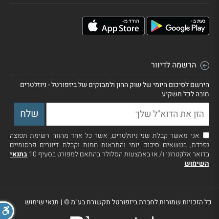
הרשמה לדיוור
הירשם לסיכום היומי של שוק ההון ולמבזקים של ביזפורטל - ניוזלטרים
חובה לכל משקיע
אני מאשר קבלת שני ניוזלטרים, אשר כל אחד מהווה רשימת תפוצה
נפרדת, בנושאים סיכום יומי והתראות חמות וקבלת דיוורים פרסומיים
בדואר אלקטרוני ו/ או באמצעות הסלולר בהתאם למפורט בסעיף 10
בתנאי
השימוש
כל הזכויות שמורות לחברת ביזפורטל תקשורת בע"מ ©
|
תנאי שימוש