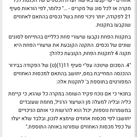
אחוזים - שייקבעו באישור ועדת הכספים של הכנסת לכל
מקרה או לכל סוג של מקרים - ..." כלומר, לפי הוראות סעיף
21 לפקודה, יותר ניכוי פחת בשל נכסים בהתאם לאחוזים
שנקבעו בתקנות.
בתקנות הפחת נקבעו שיעורי פחת כלליים בהתייחס לסוגים
שונים של נכסים. התקנה הקובעת את שיעורי הפחת היא
תקנה 4 לתקנות הפחת, הקובעת כלהלן:
"4. הסכום שינוכה עפ"י סעיף 11(1)(ט) של הפקודה בבירור
ההכנסה המחייבת במס, יחושב בהתאם למכסות האחוזים
המפורטים בתוספת ב' לתקנות אלה:
בתנאי כי אם נוכח פקיד השומה במקרה כל שהוא, כי קיימת
כליה ובליה למעלה מן השיעור הרגיל, מחמת שעובדים
במשמרות נוספות, יכול הוא להרשות כי אותם הניכויים
יחושבו לפי מכסות אחוזים שימצא לנכון, ובלבד שלא יעלו
על כפל מכסות האחוזים שפורטו באותה התוספת."