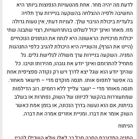
לדעת מה יהיה מחר. אחת מהטעויות הנפוצות ביותר היא
החשיבה ולפיה ההצלחה בהשקעה בניירות ערך תלויה
בלעדית ביכולת הניבוי שלך. לעניות דעתי, אין טעות גדולה
מזו. מאחר ואינך יכול לשלוט בהתרחשויות, רצוי שתבנה שתי
יכולות מרכזיות: הראשונה היא לנתח את הנתונים הנוכחיים
(היינו את הגרף), והשנייה היא היכולת להגיב כלפי התנהגות
המניה. השקעה בניירות ערך משולה לגלישת גלים. גל
מתחיל להתרומם ואינך יודע את גובהו, מהירותו וטיבו. כל
שהינך יודע הוא שגל יצא לדרך ויש רק נקודה ספציפית אחת
בה אפשר לתפוס אותו. תנסה מוקדם מדי – תישאר מאחור.
תנסה מאוחר מדי – ישבר עלייך ללא רחמים. רוב הדילמות
שמתעוררות בהקשר לכיוונו של השוק, נפתרות או בשלב
בניתוח, אם הוא נעשה בדרך הנכונה, או בזמן אמת כאשר
השוק אומר את דברו. ומניית אזורים אמרה את דברה.
הניתוח
המניה המדוברת הסבה סבל רב לאלו שלא השכילו להבין