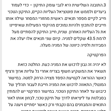
3.התובנה השלישית היא לגבי עומק התיקון – כדי לעמוד
ביעדים ולממש את פוטנציאל העליות הקיים, התיקון הטכני
חייב לקיים מספר תנאים. ראשית מחזורי המסחר שילוו אותו
חייבים להתכוץ ולהיות נמוכים מהיקפי הפעילות שאיפיינו
את גל העליות האחרון. שנית, חייב התיקון להסתיים מעל
לרמת 43.5 שקלים למניה. קיום שני תנאים אלו יעלה את
הסבירות ולפיה כיוונה של המניה מעלה.
הפרקטיקה
לא יהיה זה נבון לרכוש את המניה כעת. החלטה כזאת
תשאיר את המשקיע חשוף בצריח אחרי גל עליות ארוך ורציף
כאשר ההוראה לקטיעת הפסד מצויה הרחק למטה. במישור
המנטלי, התאווה לרכוש את המניה חייבת לעבור תהליך של
כיבוש עד לאחר התיקון הטכני. במישור הפרקטי יש להמתין
בסבלנות עד ליציאתו לדרך של תיקון טכני, לבחון אותו לאור
התנאים והמבחנים בהם נקבתי ורק כאשר יסתיים ויענה על