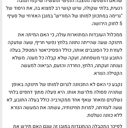
שהאם הושפעה ממצבה הנפשי ומעשיה שיקפו תגובה
רגעית, בלתי שקולה, שיש קושי רב למצוא בה, את היסוד של
"גרימה במתכוון למותו של המוריש" במובן האזרחי של סעיף
5 לחוק הירושה.
ממכלול העובדות המתוארות עולה, כי האם המיתה את
תינוקה שעה שהייתה נתונה בלחץ נפשי חריף, שעה שזעקה
לעזרת כל הסובבים אותה, כולל הפסיכיאטר המטפל, בעלה
התובע ובני משפחתה, זעקה שלא קבלה כל מענה. משלא
נענתה זעקתה, הלחץ, החרדה והזעם, הביאוה למעשה
הקטילה הנורא.
נקבע כי האם לא התכוונה לגרום למותו של תינוקה באופן
שתהיה פסולה מלרשת אותו. היא פעלה מתוך דחפים בלתי
נשלטים ומאחר שאף אחד ממקורביה כולל בעלה התובע, לא
שעה לעזרתה, למרות תחינותיה, עשתה את המעשה הנורא
ללא כוונה נשלטת.
לפיכך התקבלה ההתנגדות במובן זה שגם האם תירש את