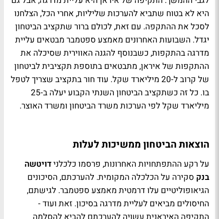
לגבי ההמשך. התקיפה של איראן היא עליית מדרגה, אבל גם
היא לא בטוח שתביא להערכות שליליות, אחרי הכל, הצלחנו
לסכל את ההתקפה. עם זאת, לכולם ברור שתקציב הביטחון
יגדל. השבועות האחרונים מאמצע ספטמבר מבטאים עליית
מדרגה בהתקפות, כשבנוסף להגנה האווירית שסיכלה את
ההתקפות של איראן, מתבטאים בתוספת תקציבית לביטחון
של קרוב ל-20 מיליארד שקל. עוד חור בתקציב שצריך לטפל
בו. כל זה כשתקציב הביטחון השנתי הקבוע יעלה ב-25
מיליארד שקל לפי הערכות משרד הביטחון ומשרד האוצר.
הוצאות הביטחון ממשיכות לעלות
על רקע ההתפתחויות האחרונות, פרסמו כלכלני
דויטשה
בנק
סקירה על הכלכלה המקומית. להערכתם,
הסיכונים
הגיאופוליטיים עלו דרמטית מאמצע ספטמבר. לגישתם,
החיסולים מביאים לעליית מדרגה בסיכון. זאת ועוד -
התקיפה האיראנית עשויה להערכתם להביא להסלמה