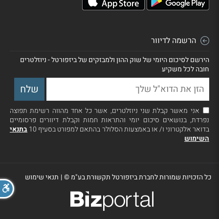
הרשמה לדיוור
הירשם לסיכום היומי של שוק ההון ולמבזקים של ביזפורטל - ניוזלטרים
חובה לכל משקיע
אני מאשר קבלת שני ניוזלטרים, אשר כל אחד מהווה רשימת תפוצה
נפרדת, בנושאים סיכום יומי והתראות חמות וקבלת דיוורים פרסומיים
בדואר אלקטרוני ו/ או באמצעות הסלולר בהתאם למפורט בסעיף 10
בתנאי
השימוש
כל הזכויות שמורות לחברת ביזפורטל תקשורת בע"מ ©
|
תנאי שימוש