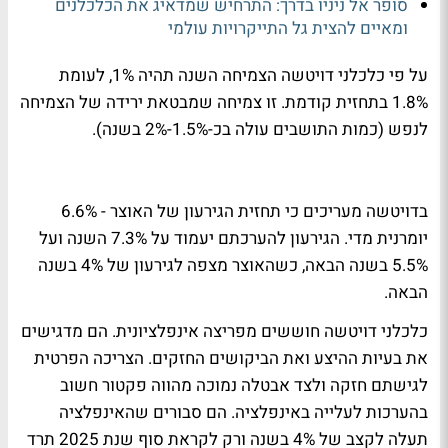
סופר אל ניניו בדרך: התרחיש שמדאיג את הכלכלנים
ומאיים להצית גל התייקרויות עולמי
על פי כלכלני דויטשה הצמיחה השנה תהיה 1%, לעומת
1.8% בתחזית קודמת. זו צמיחה שמבטאת ירידה של הצמיחה
לנפש (כמות התושבים עולה בכ-1.5%-2% בשנה).
בדויטשה מעריכים כי תחזית הגירעון של האוצר - 6.6%
יומרנית מדי. הגירעון להערכתם יעמוד על 7.3% השנה ועל
5.5% בשנה הבאה, כשהאוצר מצפה לגירעון של 4% בשנה
הבאה.
כלכלני דויטשה חוששים מפריצה אינפלציונית. הם מדגישים
את בעיות ההיצע ואת הביקושים החזקים. הצריכה הפרטית
לגישתם חזקה ולצד אבטלה נמוכה מהווה פקטור חשוב
בהערכות לעלייה באינפלציה. הם סבורים שהאינפלציה
תעלה לקצב של 4% בשנה ורק לקראת סוף שנת 2025 תרד