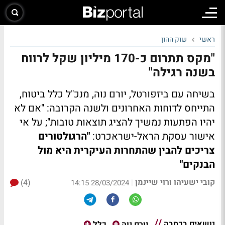
ראשי
שוק ההון
"מקס תתרום כ-170 מיליון שקל לרווח
בשנה רגילה"
בשיחה עם ביזפורטל, יורם נוה, מנכ"ל כלל ביטוח,
התייחס לדוחות האחרונים ולשנה הקרובה: "אם לא
יהיו הפתעות נמשיך להציג תוצאות טובות"; על אי
אישור עסקת הראל-ישראכרט:
"הרגולטורים
צריכים להבין שהתחרות העיקרית היא מול
הבנקים"
קובי ישעיהו ורוי שיינמן
(4)
|
28/03/2024 14:15
נושאים בכתבה
יורם נוה
כלל