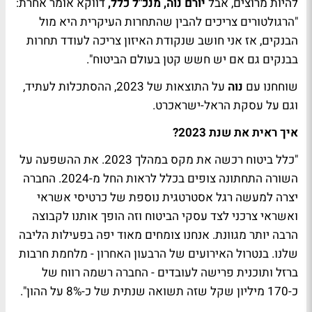
להיות מרוצים, אבל
יורם נוה, מנכ"ל כלל,
דווקא אומר אחרת:
"הרגולטורים צריכים להבין שהתחרות העיקרית היא מול
הבנקים, אז אני חושב שנקודת האיזון צריכה לעודד תחרות
בבנקים גם אם יש חשש קטן בעולם הביטוח".
שוחחנו עם
נוה
על התוצאות של 2023, ההסתכלות לעתיד,
וגם על עסקת הראל-ישראכרט.
איך ראית את שנת 2023?
"כלל ביטוח רכשה את מקס במהלך 2023. את ההשפעה על
השורה התחתונה צופים בכלל לראות החל מ-2024. החברה
יצרה למעשה רגל אסטרטגית נוספת של כרטיסי אשראי
ואשראי צרכני לצד עסקי הביטוח וזה הופך אותנו לקבוצה
הרבה יותר מגוונת. אנחנו צומחים מאוד יפה בפעילות הליבה
שלנו. בנטרול האירועים של הרבעון האחרון - מלחמת חרבות
ברזל ותוכנית פרישה לעובדים - החברה רשמה רווח של
כ-170 מיליון שקל שזה תשואה שנתית של כ-8% על ההון".