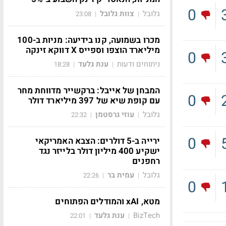
0
גלובל
צוות גלובל
23:08
|
|
מכרו בשמועה, קנו בידיעה: מניות ב-100
מיליארד הוצפו וספייס X דווקא זינקה
0
ניתוחים ודעות
ענת גלעד
18:28
|
|
המבחן של אייבל: ברקשייר מדווחת מחר
0
עם קופת שיא של 397 מיליארד דולר
גלובל
עוזי גרסטמן
22:32
|
|
0
ירייה ב-5 דולרים: הצבא האמריקאי
ישקיע 400 מיליון דולר בלייזר נגד
רחפנים
גלובל
עמית בר
22:26
|
|
0
מטא, xAI והמודלים הפתוחים
BizTech
ענת גלעד
22:01
|
|