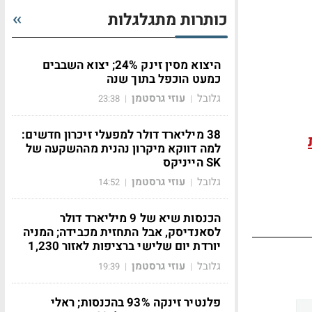
כותרות מתגלגלות
היצוא מסין זינק 24%; יצוא השבבים
כמעט הוכפל בתוך שנה
גלובל
עוזי גרסטמן
23:38
|
|
38 מיליארד דולר למפעלי זיכרון חדשים:
למה דווקא מיקרון נהנית מההשקעה של
SK הייניקס
גלובל
עוזי גרסטמן
14:52
|
|
הכנסות שיא של 9 מיליארד דולר
לסאנדיסק, אבל התחזית מכבידה; המניה
יורדת יום שלישי ברציפות לאזור 1,230
גלובל
עוזי גרסטמן
19:39
|
|
פלנטיר זינקה 93% בהכנסות; ראלי