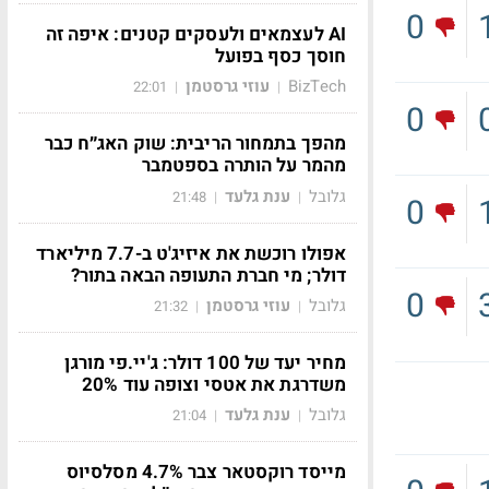
0
AI לעצמאים ולעסקים קטנים: איפה זה
חוסך כסף בפועל
BizTech
עוזי גרסטמן
22:01
|
|
0
מהפך בתמחור הריבית: שוק האג״ח כבר
מהמר על הותרה בספטמבר
גלובל
ענת גלעד
21:48
|
|
0
אפולו רוכשת את איזיג'ט ב-7.7 מיליארד
דולר; מי חברת התעופה הבאה בתור?
0
גלובל
עוזי גרסטמן
21:32
|
|
מחיר יעד של 100 דולר: ג'יי.פי מורגן
משדרגת את אטסי וצופה עוד 20%
גלובל
ענת גלעד
21:04
|
|
מייסד רוקסטאר צבר 4.7% מסלסיוס