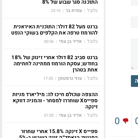
התוכנה סגר שבוע של 8%
גלובל
עמית בר
23:19
|
|
ברנט מעל 82 דולר: התוכנית האיראנית
להורמוז טרפה את הקלפים בשוקי הנפט
גלובל
אדיר בן עמי
00:36
|
|
ברנט סביב 82 דולר אחרי זינוק של 18%
בחודש; עסקת הורמוז ממתינה לחתימה
אחת בטהרן
גלובל
עוזי גרסטמן
17:35
|
|
ה
ההצפה שכולם חיכו לה: מיליארד מניות
ספייסX שוחררו למסחר - והמניה דווקא
זינקה
גלובל
אדיר בן עמי
01:00
|
|
0
ספייס X זינקה 15.8% אחרי שחרור
המניות; הנאסד״ק זינק השבוע ב-5%