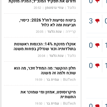
0
ודורש את תפקיד המנכ״ל; המניה מזנקת
גלובל
עוזי גרסטמן
20:52
|
|
3
ביטוח נסיעות לחו"ל 2026: כיסוי,
תביעות ומה לא כלול
קריירה
ענת גלעד
20:05
|
|
0
אוקלו מזנקת 14%: הכנסות ראשונות
בתולדותיה וכור שנדלק בפחות משנה
גלובל
ענת גלעד
20:04
|
|
0
חלון ההקשר: מה המודל זוכר, מה הוא
שוכח ולמה זה משנה
BizTech
עמית בר
19:59
|
|
מיקרוסופט, אמזון ומי שמוכר את
התשתית
BizTech
עמית בר
19:50
|
|
0