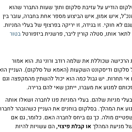
סלקום הודיע על עזיבת סלקום ותוך שעות התברר שהוא
"ל, איש אמון, איש הביצוע מספר אחת בחברה, עובר בין
ם לא חוקי. זו בגידה, זו יריקה בפרצוף של בעלי המניות.
לתאר אותו, סטלה קורין ליבר, פרשנית ביזפורטל
בטור
הרכישה שכוללת את שלמה רודב ורוני גת. הוא אמור
ל סלקום ודיסקונט השקעות (האמא של סלקום). העניין הוא
אי תחרות. יש גבול כמה הוא יכול להשתין מהמקפצה וגם
תם למנוע את מעברו, ייתכן שאי להם ברירה.
בעלי מניות שלהם. בעלי המניות פנו לחברה ושאלו אותה
ע את המהלך. בסלקום בוחנים את העניין כשהובהר לחברה
טיים מולה. כך גם ביחס לחברה האם. כלומר, גם אם
 של מניעת המהלך
או קבלת פיצוי,
הם עשויות להיות