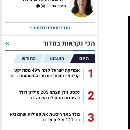
|
מירב ארד
(4)
עוד ניתוחים ודעות
הכי נקראות במדור
היום
השבוע
החודש
1
אמריקה ישראל קונה 49% מפרויקט
קריניצי: השווי שנגזר והמשמעות...
2
נקסט ויז'ן חצתה 205 מיליון דולר
בהזמנות מתחילת השנה
3
גולד בונד רוכשת את פעילות שחם גיא
בכ-121 מיליון ש'